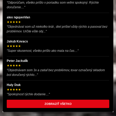
"Odporúčam, všetko prišlo v poriadku som veľmi spokojný. Rýchle
doručenie...."
alex nguyenVan
★★★★★
"Objednával som už niekoľko krát , diel prišiel vždy rýchlo a pasoval bez
problémov. Určite ešte obj..."
Jakub Kovacs
★★★★★
"Super skusenost, všetko prišlo ako mala na čas...."
Peter Jackulík
★★★★★
"Objednávam som 3x a zatiaľ bez problémov, tovar označený skladom
bol doručený rýchlo..."
Haly štuk
★★★★★
"Spokojnosť rýchle dodanie...."
ZOBRAZIŤ VŠETKO