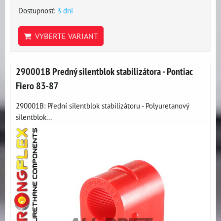
Dostupnosť:
3 dni
VYBERTE VARIANT
290001B Predný silentblok stabilizátora - Pontiac
Fiero 83-87
290001B: Přední silentblok stabilizátoru - Polyuretanový
silentblok...