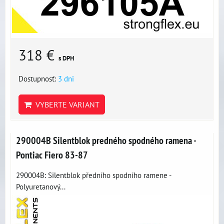
318 €
s DPH
Dostupnosť:
3 dni
VYBERTE VARIANT
290004B Silentblok predného spodného ramena -
Pontiac Fiero 83-87
290004B: Silentblok předního spodního ramene -
Polyuretanový...