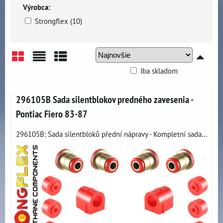
Výrobca:
Strongflex (10)
Iba skladom
Mriežka
Zoznam
Tabuľka
296105B Sada silentblokov predného zavesenia -
Pontiac Fiero 83-87
296105B: Sada silentbloků přední nápravy - Kompletní sada...