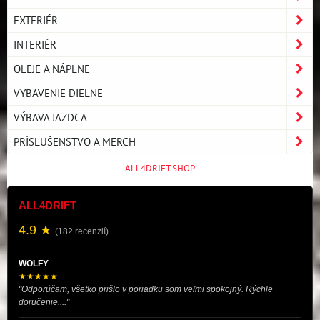
EXTERIÉR
INTERIÉR
OLEJE A NÁPLNE
VYBAVENIE DIELNE
VÝBAVA JAZDCA
PRÍSLUŠENSTVO A MERCH
ALL4DRIFT.SHOP
ALL4DRIFT
4.9 ★
(182 recenzií)
WOLFY
★★★★★
"Odporúčam, všetko prišlo v poriadku som veľmi spokojný. Rýchle
doručenie...."