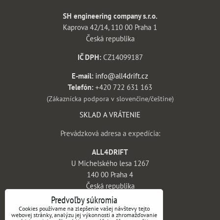
SH engineering company s.r.o.
Kaprova 42/14, 110 00 Praha 1
Česká republika
IČ DPH:
CZ14099187
E-mail:
info@all4drift.cz
Telefón:
+420 722 631 163
(Zákaznícka podpora v slovenčine/češtine)
SKLAD A VRÁTENIE
Prevádzková adresa a expedícia:
ALL4DRIFT
U Michelského lesa 1267
140 00 Praha 4
Česká republika
Predvoľby súkromia
INFORMÁCIE
Cookies používame na zlepšenie vašej návštevy tejto
webovej stránky, analýzu jej výkonnosti a zhromažďovanie