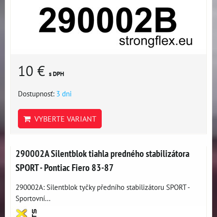
10 €
s DPH
Dostupnosť:
3 dni
VYBERTE VARIANT
290002A Silentblok tiahla predného stabilizátora
SPORT - Pontiac Fiero 83-87
290002A: Silentblok tyčky předního stabilizátoru SPORT -
Sportovní...