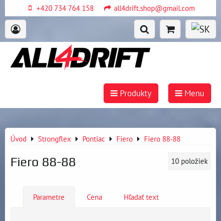
+420 734 764 158
all4drift.shop@gmail.com
Produkty
Menu
Úvod
Strongflex
Pontiac
Fiero
Fiero 88-88
Fiero 88-88
10
položiek
Parametre
Cena
Hľadať text