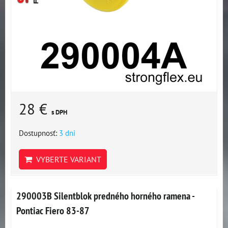
28 €
s DPH
Dostupnosť:
3 dni
VYBERTE VARIANT
290003B Silentblok predného horného ramena -
Pontiac Fiero 83-87