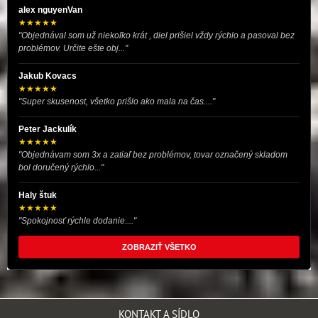
alex nguyenVan
★★★★★
"Objednával som už niekoľko krát , diel prišiel vždy rýchlo a pasoval bez
problémov. Určite ešte obj..."
Jakub Kovacs
★★★★★
"Super skusenost, všetko prišlo ako mala na čas...."
Peter Jackulík
★★★★★
"Objednávam som 3x a zatiaľ bez problémov, tovar označený skladom
bol doručený rýchlo..."
Haly štuk
★★★★★
"Spokojnosť rýchle dodanie...."
ZOBRAZIŤ VŠETKO
KONTAKT A SÍDLO