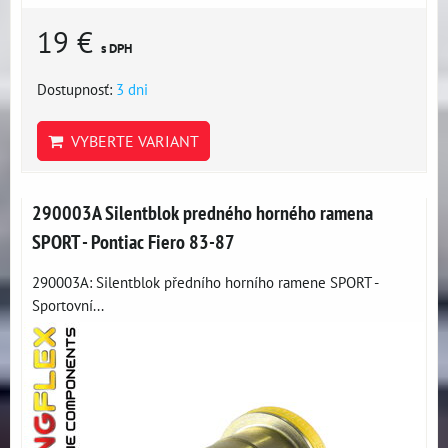
19 €
s DPH
Dostupnosť:
3 dni
VYBERTE VARIANT
290003A Silentblok predného horného ramena
SPORT - Pontiac Fiero 83-87
290003A: Silentblok předního horního ramene SPORT -
Sportovní...