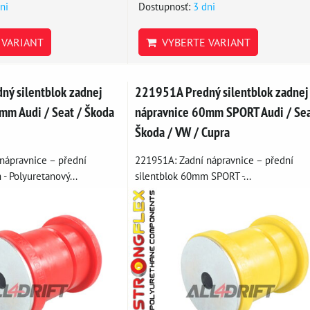
ni
Dostupnosť:
3 dni
VARIANT
VYBERTE VARIANT
ý silentblok zadnej
221951A Predný silentblok zadnej
mm Audi / Seat / Škoda
nápravnice 60mm SPORT Audi / Sea
Škoda / VW / Cupra
nápravnice – přední
221951A: Zadní nápravnice – přední
- Polyuretanový...
silentblok 60mm SPORT -...