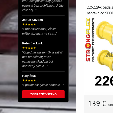
krát , diel prišiel vždy rýchlo a
pasoval bez problémov. Určite
226229A: Sada s
ešte obj..."
nápravnice SPORT
Jakub Kovacs
★★★★★
"Super skusenost, všetko
prišlo ako mala na čas...."
Peter Jackulík
★★★★★
"Objednávam som 3x a zatiaľ
bez problémov, tovar
označený skladom bol
doručený rýchlo..."
Haly štuk
★★★★★
"Spokojnosť rýchle dodanie...."
ZOBRAZIŤ VŠETKO
139 €
s D