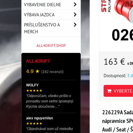
VYBAVENIE DIELNE
VÝBAVA JAZDCA
PRÍSLUŠENSTVO A
MERCH
ALL4DRIFT.SHOP
163 €
ALL4DRIFT
s D
4.9 ★
(182 recenzií)
Dostupnosť:
3 d
WOLFY
VYBERTE 
★★★★★
"Odporúčam, všetko prišlo v
poriadku som veľmi spokojný.
Rýchle doručenie...."
226229A Sada 
alex nguyenVan
nápravnice SP
★★★★★
Audi / Seat / 
"Objednával som už niekoľko