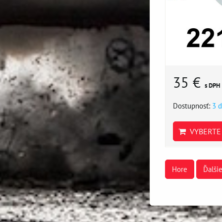
35 €
s DPH
Dostupnosť:
3 d
VYBERTE 
Hore
Ďalši