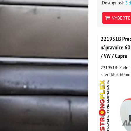
Dostupnosť:
3 d
VYBERTE 
221951B Predn
nápravnice 60
/ VW / Cupra
221951B: Zadní 
silentblok 60mm 