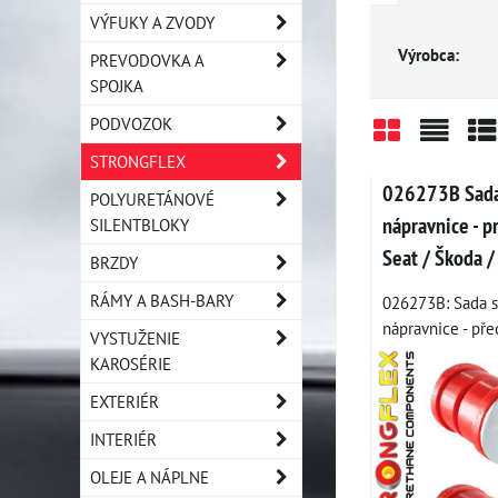
VÝFUKY A ZVODY
Výrobca:
PREVODOVKA A
SPOJKA
PODVOZOK
STRONGFLEX
Mriežka
Zozn
Ta
026273B Sada 
POLYURETÁNOVÉ
nápravnice - 
SILENTBLOKY
Seat / Škoda 
BRZDY
RÁMY A BASH-BARY
026273B: Sada s
nápravnice - před
VYSTUŽENIE
KAROSÉRIE
EXTERIÉR
INTERIÉR
OLEJE A NÁPLNE