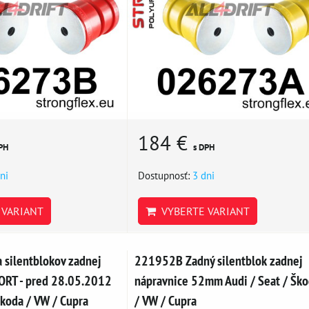
184 €
PH
s DPH
ni
Dostupnosť:
3 dni
VARIANT
VYBERTE VARIANT
silentblokov zadnej
221952B Zadný silentblok zadnej
ORT - pred 28.05.2012
nápravnice 52mm Audi / Seat / Šk
Škoda / VW / Cupra
/ VW / Cupra