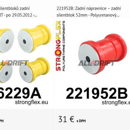
ilentbloků zadní
221952B: Zadní nápravnice – zadní
 - po 29.05.2012 -...
silentblok 52mm - Polyuretanový...
31 €
PH
s DPH