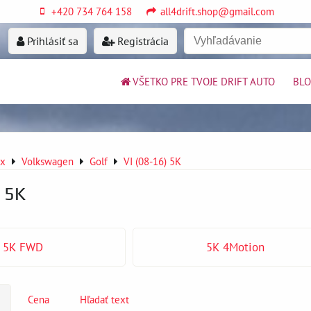
+420 734 764 158
all4drift.shop@gmail.com
Prihlásiť sa
Registrácia
VŠETKO PRE TVOJE DRIFT AUTO
BL
ex
Volkswagen
Golf
VI (08-16) 5K
) 5K
5K FWD
5K 4Motion
Cena
Hľadať text