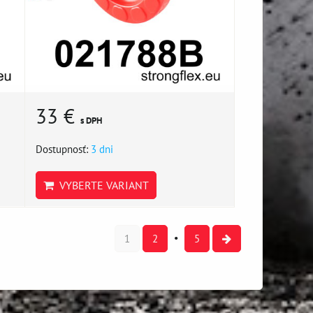
33 €
s DPH
Dostupnosť:
3 dni
VYBERTE VARIANT
1
2
5