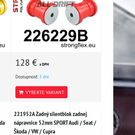
128 €
s DPH
Dostupnosť:
3 dni
VYBERTE VARIANT
221952A Zadný silentblok zadnej
oda
nápravnice 52mm SPORT Audi / Seat /
Škoda / VW / Cupra