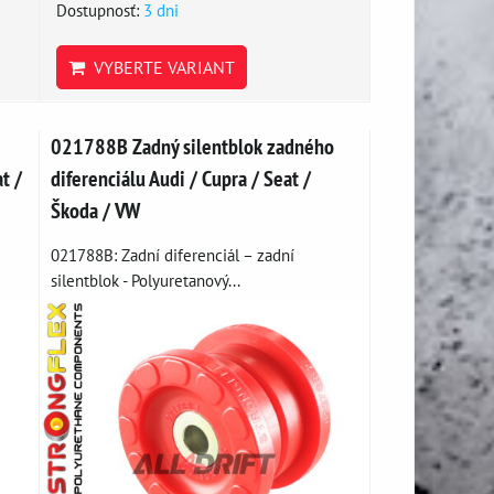
Dostupnosť:
3 dni
VYBERTE VARIANT
021788B Zadný silentblok zadného
t /
diferenciálu Audi / Cupra / Seat /
Škoda / VW
021788B: Zadní diferenciál – zadní
silentblok - Polyuretanový...