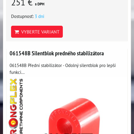
251 €
s DPH
Dostupnosť:
3 dni
VYBERTE VARIANT
061548B Silentblok predného stabilizátora
061548B Přední stabilizátor - Odolný silentblok pro lepší
funkci...