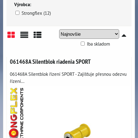
Výrobca:
Strongflex (12)
Iba skladom
Mriežka
Zoznam
Tabuľka
061468A Silentblok riadenia SPORT
061468A Silentblok řízení SPORT - Zajišťuje přesnou odezvu
řízení...