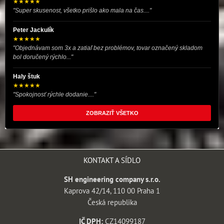
★★★★★
"Super skusenost, všetko prišlo ako mala na čas...."
Peter Jackulík
★★★★★
"Objednávam som 3x a zatiaľ bez problémov, tovar označený skladom
bol doručený rýchlo..."
Haly štuk
★★★★★
"Spokojnosť rýchle dodanie...."
ZOBRAZIŤ VŠETKO
KONTAKT A SÍDLO
SH engineering company s.r.o.
Kaprova 42/14, 110 00 Praha 1
Česká republika
IČ DPH:
CZ14099187