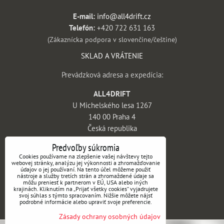
E-mail:
info@all4drift.cz
Telefón:
+420 722 631 163
(Zákaznícka podpora v slovenčine/češtine)
SKLAD A VRÁTENIE
Prevádzková adresa a expedícia:
ALL4DRIFT
U Michelského lesa 1267
140 00 Praha 4
Česká republika
INFORMÁCIE
Predvoľby súkromia
Cookies používame na zlepšenie vašej návštevy tejto
webovej stránky, analýzu jej výkonnosti a zhromažďovanie
Obchodné podmienky
údajov o jej používaní. Na tento účel môžeme použiť
nástroje a služby tretích strán a zhromaždené údaje sa
Vrátenie tovaru a reklamácie
môžu preniesť k partnerom v EÚ, USA alebo iných
krajinách. Kliknutím na „Prijať všetky cookies“ vyjadrujete
Doprava a platba
svoj súhlas s týmto spracovaním. Nižšie môžete nájsť
podrobné informácie alebo upraviť svoje preferencie.
Kontakt
Zásady ochrany osobných údajov