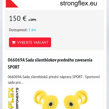
150 €
s DPH
Dostupnosť:
3 dni
VYBERTE VARIANT
066069A Sada silentblokov predného zavesenia
SPORT
066069A Sada silentbloků přední nápravy SPORT - Sportovní
sada pro...