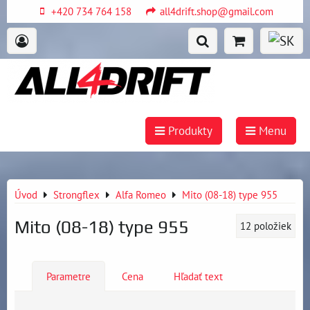
+420 734 764 158
all4drift.shop@gmail.com
Produkty
Menu
Úvod
Strongflex
Alfa Romeo
Mito (08-18) type 955
Mito (08-18) type 955
12
položiek
Parametre
Cena
Hľadať text