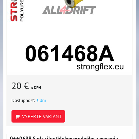
20 €
s DPH
Dostupnosť:
3 dni
VYBERTE VARIANT
066069B Sada silentblokov predného zavesenia