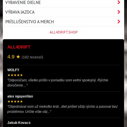
VYBAVENIE DIELNE
VÝBAVA JAZDCA
PRÍSLUŠENSTVO A MERCH
ALL4DRIFT.SHOP
ALL4DRIFT
4.9 ★
(182 recenzií)
WOLFY
★★★★★
"Odporúčam, všetko prišlo v poriadku som veľmi spokojný. Rýchle
doručenie...."
alex nguyenVan
★★★★★
"Objednával som už niekoľko krát , diel prišiel vždy rýchlo a pasoval bez
problémov. Určite ešte obj..."
Jakub Kovacs