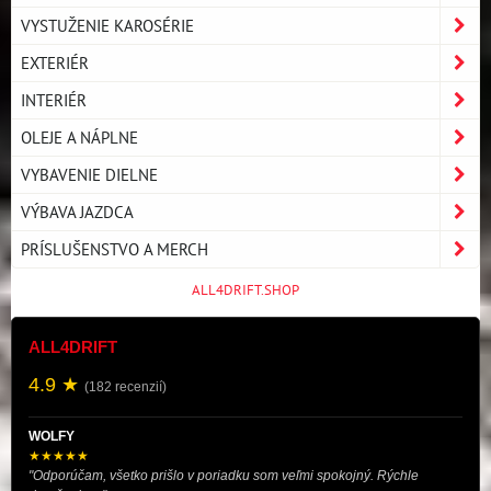
VYSTUŽENIE KAROSÉRIE
EXTERIÉR
INTERIÉR
OLEJE A NÁPLNE
VYBAVENIE DIELNE
VÝBAVA JAZDCA
PRÍSLUŠENSTVO A MERCH
ALL4DRIFT.SHOP
ALL4DRIFT
4.9 ★
(182 recenzií)
WOLFY
★★★★★
"Odporúčam, všetko prišlo v poriadku som veľmi spokojný. Rýchle