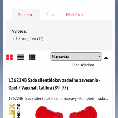
Parametre
Cena
Hľadať text
Výrobca:
Strongflex (12)
Iba skladom
Mriežka
Zoznam
Tabuľka
136224B Sada silentblokov zadného zavesenia -
Opel / Vauxhall Calibra (89-97)
136224B: Sada silentbloků zadní nápravy - Kompletní sada...