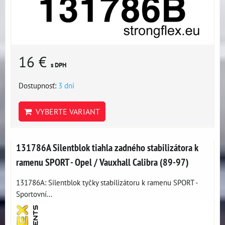
16 €
s DPH
Dostupnosť:
3 dni
VYBERTE VARIANT
131786A Silentblok tiahla zadného stabilizátora k
ramenu SPORT - Opel / Vauxhall Calibra (89-97)
131786A: Silentblok tyčky stabilizátoru k ramenu SPORT -
Sportovní...