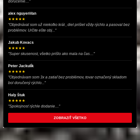
doručenie...."
alex nguyenVan
★★★★★
"Objednával som už niekoľko krát , diel prišiel vždy rýchlo a pasoval bez
problémov. Určite ešte obj..."
Jakub Kovacs
★★★★★
"Super skusenost, všetko prišlo ako mala na čas...."
Peter Jackulík
★★★★★
"Objednávam som 3x a zatiaľ bez problémov, tovar označený skladom
bol doručený rýchlo..."
Haly štuk
★★★★★
"Spokojnosť rýchle dodanie...."
ZOBRAZIŤ VŠETKO