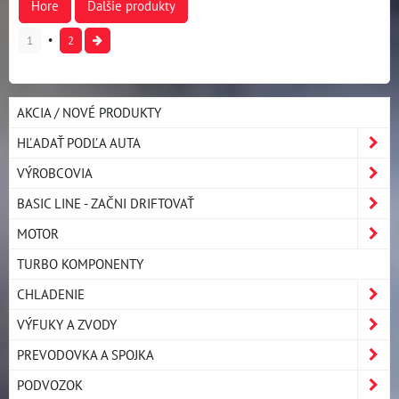
Hore
Ďalšie produkty
1
2
AKCIA / NOVÉ PRODUKTY
HĽADAŤ PODĽA AUTA
VÝROBCOVIA
BASIC LINE - ZAČNI DRIFTOVAŤ
MOTOR
TURBO KOMPONENTY
CHLADENIE
VÝFUKY A ZVODY
PREVODOVKA A SPOJKA
PODVOZOK