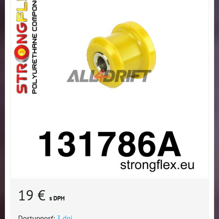
19 €
s DPH
Dostupnosť:
3 dni