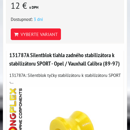
12 €
s DPH
Dostupnosť:
3 dni
VYBERTE VARIANT
131787A Silentblok tiahla zadného stabilizátora k
stabilizátoru SPORT - Opel / Vauxhall Calibra (89-97)
131787A: Silentblok tyčky stabilizátoru k stabilizátoru SPORT
-...