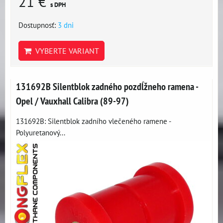
21 €
s DPH
Dostupnosť:
3 dni
VYBERTE VARIANT
131692B Silentblok zadného pozdĺžneho ramena -
Opel / Vauxhall Calibra (89-97)
131692B: Silentblok zadního vlečeného ramene -
Polyuretanový...