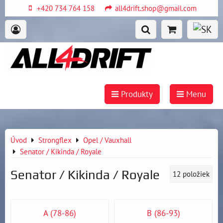
+420 734 764 158
all4drift.shop@gmail.com
Produkty
Menu
Úvod
Strongflex
Opel / Vauxhall
Senator / Kikinda / Royale
Senator / Kikinda / Royale
12
položiek
A (78-86)
B (86-93)