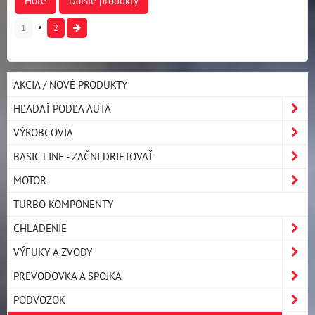
Hore
Ďalšie produkty
1
2
AKCIA / NOVÉ PRODUKTY
HĽADAŤ PODĽA AUTA
VÝROBCOVIA
BASIC LINE - ZAČNI DRIFTOVAŤ
MOTOR
TURBO KOMPONENTY
CHLADENIE
VÝFUKY A ZVODY
PREVODOVKA A SPOJKA
PODVOZOK