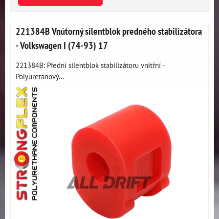
221384B Vnútorný silentblok predného stabilizátora
- Volkswagen I (74-93) 17
221384B: Přední silentblok stabilizátoru vnitřní -
Polyuretanový...