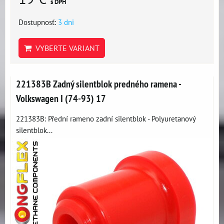
s DPH
Dostupnosť:
3 dni
VYBERTE VARIANT
221383B Zadný silentblok predného ramena -
Volkswagen I (74-93) 17
221383B: Přední rameno zadní silentblok - Polyuretanový
silentblok...