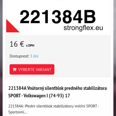
16 €
s DPH
Dostupnosť:
3 dni
VYBERTE VARIANT
221384A Vnútorný silentblok predného stabilizátora
SPORT - Volkswagen I (74-93) 17
221384A: Přední silentblok stabilizátoru vnitřní SPORT -
Sportovní...