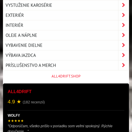
VYSTUŽENIE KAROSÉRIE
EXTERIÉR
INTERIÉR
OLEJE A NÁPLNE
VYBAVENIE DIELNE
VÝBAVA JAZDCA
PRÍSLUŠENSTVO A MERCH
ALL4DRIFT.SHOP
ALL4DRIFT
4.9 ★
(182 recenzií)
WOLFY
★★★★★
"Odporúčam, všetko prišlo v poriadku som veľmi spokojný. Rýchle
doručenie...."