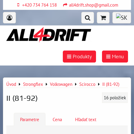
+420 734 764 158
all4drift.shop@gmail.com
Produkty
Menu
Úvod
Strongflex
Volkswagen
Scirocco
II (81-92)
II (81-92)
16
položiek
Parametre
Cena
Hľadať text