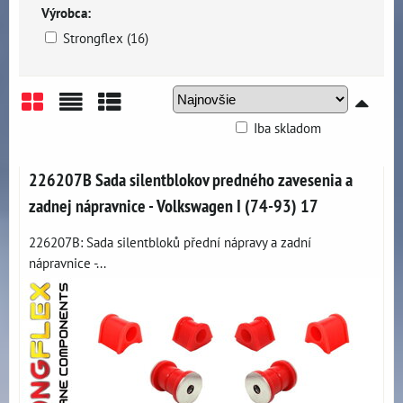
Výrobca:
Strongflex (16)
Iba skladom
Mriežka
Zoznam
Tabuľka
226207B Sada silentblokov predného zavesenia a
zadnej nápravnice - Volkswagen I (74-93) 17
226207B: Sada silentbloků přední nápravy a zadní
nápravnice -...