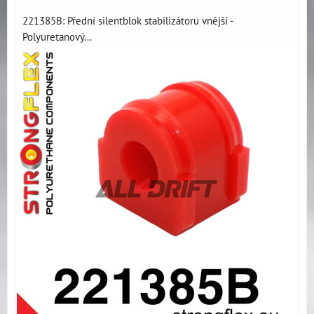
221385B: Přední silentblok stabilizátoru vnější -
Polyuretanový...