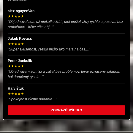
alex nguyenVan
★★★★★
"Objednával som už niekoľko krát , diel prišiel vždy rýchlo a pasoval bez
problémov. Určite ešte obj..."
Jakub Kovacs
★★★★★
"Super skusenost, všetko prišlo ako mala na čas...."
Peter Jackulík
★★★★★
"Objednávam som 3x a zatiaľ bez problémov, tovar označený skladom
bol doručený rýchlo..."
Haly štuk
★★★★★
"Spokojnosť rýchle dodanie...."
ZOBRAZIŤ VŠETKO