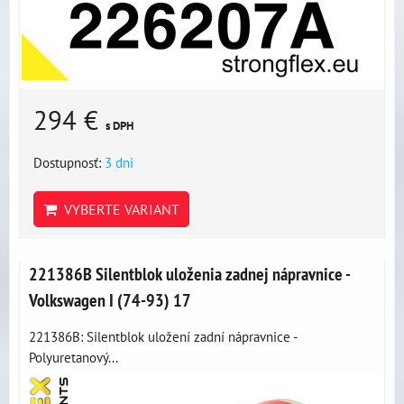
294 €
s DPH
Dostupnosť:
3 dni
VYBERTE VARIANT
221386B Silentblok uloženia zadnej nápravnice -
Volkswagen I (74-93) 17
221386B: Silentblok uložení zadní nápravnice -
Polyuretanový...