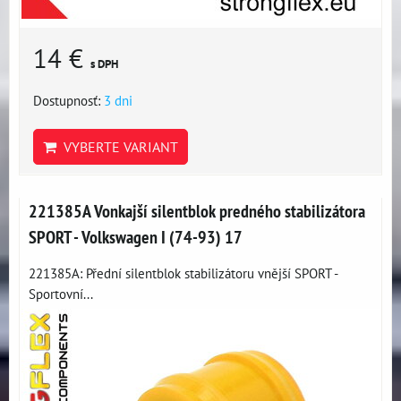
14 €
s DPH
Dostupnosť:
3 dni
VYBERTE VARIANT
221385A Vonkajší silentblok predného stabilizátora
SPORT - Volkswagen I (74-93) 17
221385A: Přední silentblok stabilizátoru vnější SPORT -
Sportovní...