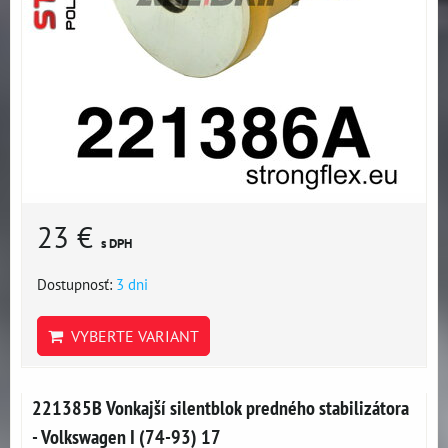
23 €
s DPH
Dostupnosť:
3 dni
VYBERTE VARIANT
221385B Vonkajší silentblok predného stabilizátora
- Volkswagen I (74-93) 17