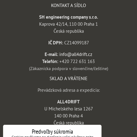
KONTAKT A SÍDLO
SH engineering company s.r.o.
Kaprova 42/14, 110 00 Praha 1
Česká republika
IČ DPH:
CZ14099187
E-mail:
info@all4drift.cz
Telefón:
+420 722 631 163
(Zákaznícka podpora v slovenčine/češtine)
SKLAD A VRÁTENIE
Prevádzková adresa a expedícia:
ALL4DRIFT
U Michelského lesa 1267
140 00 Praha 4
Česká republika
Predvoľby súkromia
INFORMÁCIE
Cookies používame na zlepšenie vašej návštevy tejto