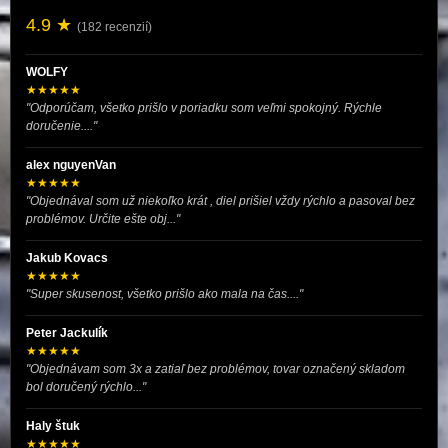
4.9 ★
(182 recenzií)
WOLFY
★★★★★
"Odporúčam, všetko prišlo v poriadku som veľmi spokojný. Rýchle
doručenie...."
alex nguyenVan
★★★★★
"Objednával som už niekoľko krát , diel prišiel vždy rýchlo a pasoval bez
problémov. Určite ešte obj..."
Jakub Kovacs
★★★★★
"Super skusenost, všetko prišlo ako mala na čas...."
Peter Jackulík
★★★★★
"Objednávam som 3x a zatiaľ bez problémov, tovar označený skladom
bol doručený rýchlo..."
Haly štuk
★★★★★