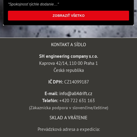
"Spokojnosť rýchle dodanie...."
ZOBRAZIŤ VŠETKO
KONTAKT A SÍDLO
SH engineering company s.r.o.
Kaprova 42/14, 110 00 Praha 1
Česká republika
IČ DPH:
CZ14099187
E-mail:
info@all4drift.cz
Telefón:
+420 722 631 163
(Zákaznícka podpora v slovenčine/češtine)
SKLAD A VRÁTENIE
Prevádzková adresa a expedícia: