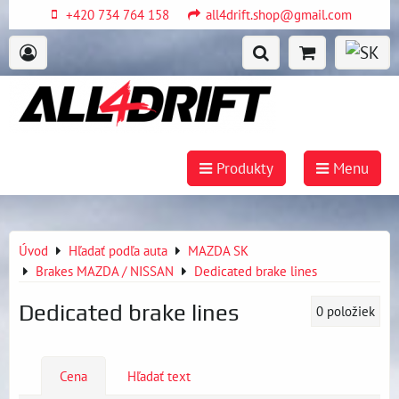
+420 734 764 158
all4drift.shop@gmail.com
Produkty
Menu
Úvod
Hľadať podľa auta
MAZDA SK
Brakes MAZDA / NISSAN
Dedicated brake lines
Dedicated brake lines
0
položiek
Cena
Hľadať text