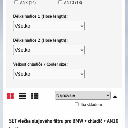
AN8 (14)
AN10 (18)
Délka hadice 1 (Hose length):
Délka hadice 2 (Hose length):
Veľkosť chladiče / Cooler size:
Iba skladom
Mriežka
Zoznam
Tabuľka
SET viečka olejového filtru pro BMW + chladič + AN10