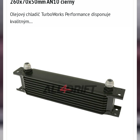
260x70x50mm AN10 čierny
Olejový chladič TurboWorks Performance disponuje
kvalitným...