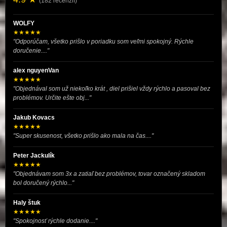
(182 recenzií)
WOLFY
★★★★★
"Odporúčam, všetko prišlo v poriadku som veľmi spokojný. Rýchle
doručenie...."
alex nguyenVan
★★★★★
"Objednával som už niekoľko krát , diel prišiel vždy rýchlo a pasoval bez
problémov. Určite ešte obj..."
Jakub Kovacs
★★★★★
"Super skusenost, všetko prišlo ako mala na čas...."
Peter Jackulík
★★★★★
"Objednávam som 3x a zatiaľ bez problémov, tovar označený skladom
bol doručený rýchlo..."
Haly štuk
★★★★★
"Spokojnosť rýchle dodanie...."