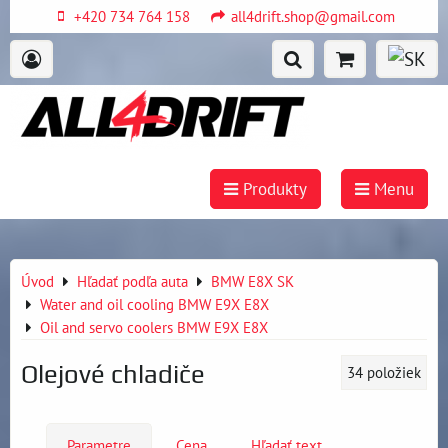
+420 734 764 158
all4drift.shop@gmail.com
Produkty
Menu
Úvod
Hľadať podľa auta
BMW E8X SK
Water and oil cooling BMW E9X E8X
Oil and servo coolers BMW E9X E8X
Olejové chladiče
34
položiek
Parametre
Cena
Hľadať text