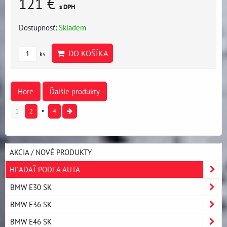
121 €
s DPH
Dostupnosť:
Skladem
DO KOŠÍKA
ks
Hore
Ďalšie produkty
1
2
4
AKCIA / NOVÉ PRODUKTY
HĽADAŤ PODĽA AUTA
BMW E30 SK
BMW E36 SK
BMW E46 SK