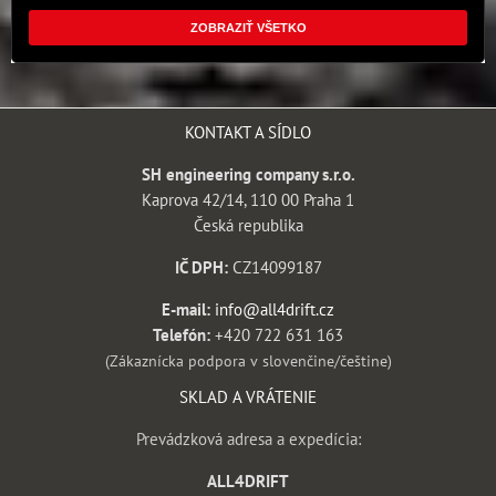
ZOBRAZIŤ VŠETKO
KONTAKT A SÍDLO
SH engineering company s.r.o.
Kaprova 42/14, 110 00 Praha 1
Česká republika
IČ DPH:
CZ14099187
E-mail:
info@all4drift.cz
Telefón:
+420 722 631 163
(Zákaznícka podpora v slovenčine/češtine)
SKLAD A VRÁTENIE
Prevádzková adresa a expedícia:
ALL4DRIFT