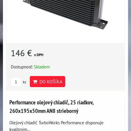
146 €
s DPH
Dostupnosť:
Skladem
DO KOŠÍKA
ks
Performance olejový chladič, 25 riadkov,
260x195x50mm AN8 strieborný
Olejový chladič TurboWorks Performance disponuje
kvalitným...