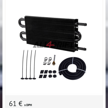
61 €
s DPH