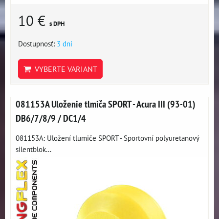
10 €
s DPH
Dostupnosť:
3 dni
VYBERTE VARIANT
081153A Uloženie tlmiča SPORT - Acura III (93-01)
DB6/7/8/9 / DC1/4
081153A: Uložení tlumiče SPORT - Sportovní polyuretanový
silentblok...