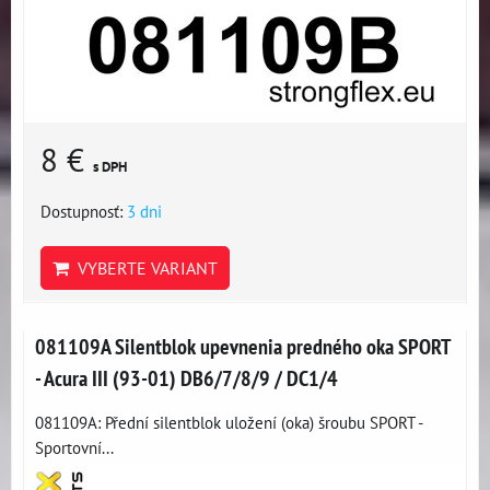
8 €
s DPH
Dostupnosť:
3 dni
VYBERTE VARIANT
081109A Silentblok upevnenia predného oka SPORT
- Acura III (93-01) DB6/7/8/9 / DC1/4
081109A: Přední silentblok uložení (oka) šroubu SPORT -
Sportovní...