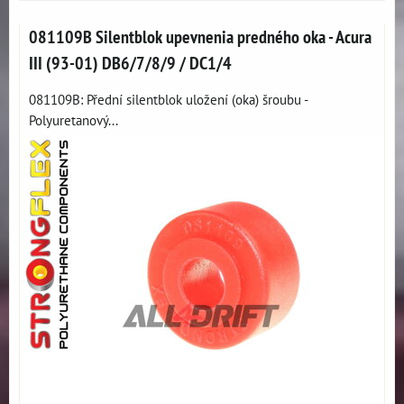
081109B Silentblok upevnenia predného oka - Acura
III (93-01) DB6/7/8/9 / DC1/4
081109B: Přední silentblok uložení (oka) šroubu -
Polyuretanový...