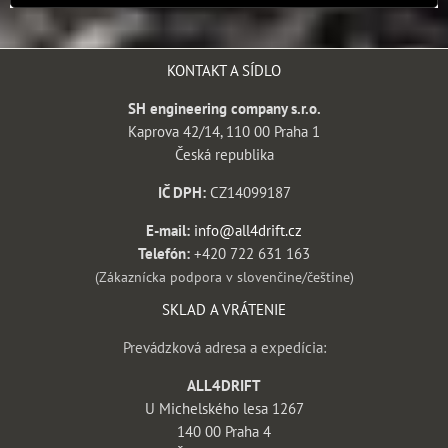
KONTAKT A SÍDLO
SH engineering company s.r.o.
Kaprova 42/14, 110 00 Praha 1
Česká republika
IČ DPH:
CZ14099187
E-mail:
info@all4drift.cz
Telefón:
+420 722 631 163
(Zákaznícka podpora v slovenčine/češtine)
SKLAD A VRÁTENIE
Prevádzková adresa a expedícia:
ALL4DRIFT
U Michelského lesa 1267
140 00 Praha 4