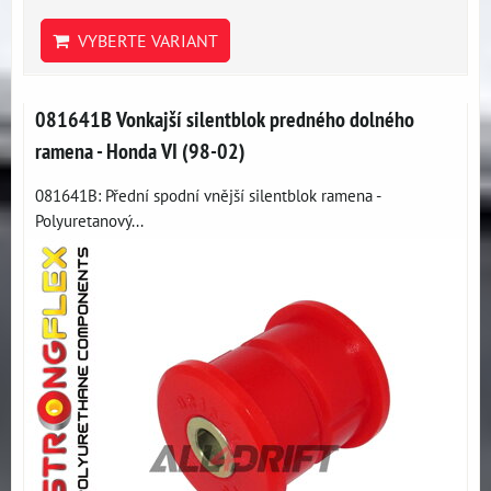
VYBERTE VARIANT
081641B Vonkajší silentblok predného dolného
ramena - Honda VI (98-02)
081641B: Přední spodní vnější silentblok ramena -
Polyuretanový...