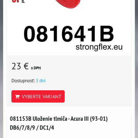
23 €
s DPH
Dostupnosť:
3 dni
VYBERTE VARIANT
081153B Uloženie tlmiča - Acura III (93-01)
DB6/7/8/9 / DC1/4