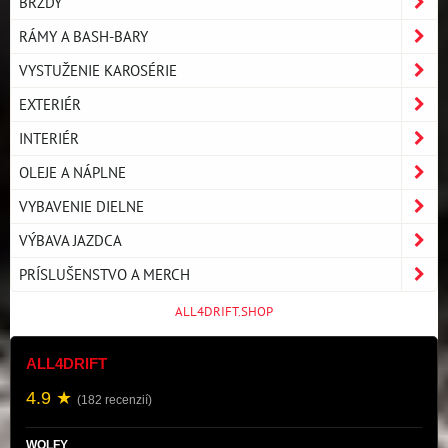
BRZDY
RÁMY A BASH-BARY
VYSTUŽENIE KAROSÉRIE
EXTERIÉR
INTERIÉR
OLEJE A NÁPLNE
VYBAVENIE DIELNE
VÝBAVA JAZDCA
PRÍSLUŠENSTVO A MERCH
ALL4DRIFT.SHOP
ALL4DRIFT
4.9 ★
(182 recenzií)
WOLFY