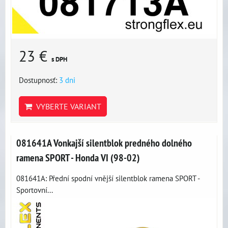
23 €
s DPH
Dostupnosť:
3 dni
VYBERTE VARIANT
081641A Vonkajší silentblok predného dolného
ramena SPORT - Honda VI (98-02)
081641A: Přední spodní vnější silentblok ramena SPORT -
Sportovní...