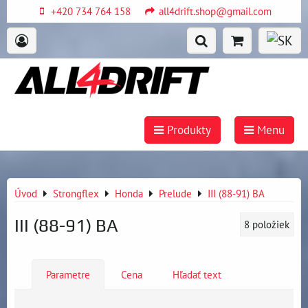
+420 734 764 158
all4drift.shop@gmail.com
Produkty
Menu
Úvod
Strongflex
Honda
Prelude
III (88-91) BA
III (88-91) BA
8
položiek
Parametre
Cena
Hľadať text