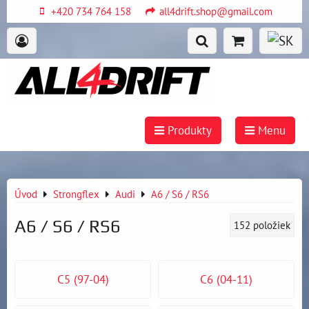
+420 734 764 158
all4drift.shop@gmail.com
Produkty
Menu
Úvod
Strongflex
Audi
A6 / S6 / RS6
A6 / S6 / RS6
152
položiek
C5 (97-04)
C6 (04-11)