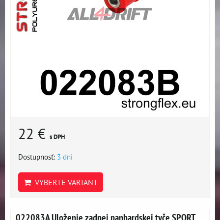
22 €
s DPH
Dostupnosť:
3 dni
VYBERTE VARIANT
022083A Uloženie zadnej panhardskej tyče SPORT