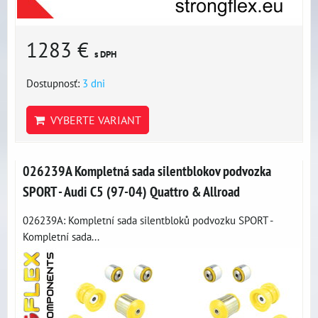
1283 €
s DPH
Dostupnosť:
3 dni
VYBERTE VARIANT
026239A Kompletná sada silentblokov podvozka
SPORT - Audi C5 (97-04) Quattro & Allroad
026239A: Kompletní sada silentbloků podvozku SPORT -
Kompletní sada...