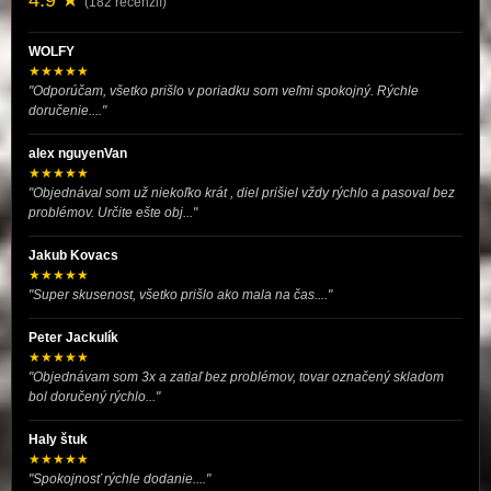
(182 recenzií)
WOLFY
★★★★★
"Odporúčam, všetko prišlo v poriadku som veľmi spokojný. Rýchle
doručenie...."
alex nguyenVan
★★★★★
"Objednával som už niekoľko krát , diel prišiel vždy rýchlo a pasoval bez
problémov. Určite ešte obj..."
Jakub Kovacs
★★★★★
"Super skusenost, všetko prišlo ako mala na čas...."
Peter Jackulík
★★★★★
"Objednávam som 3x a zatiaľ bez problémov, tovar označený skladom
bol doručený rýchlo..."
Haly štuk
★★★★★
"Spokojnosť rýchle dodanie...."