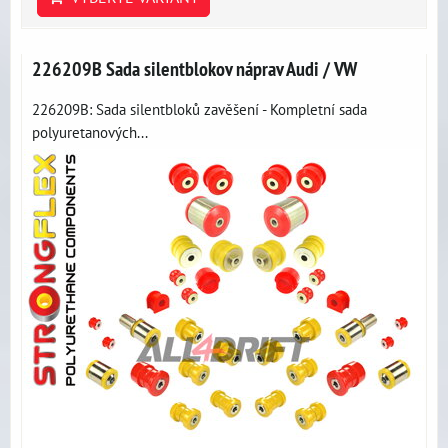
226209B Sada silentblokov náprav Audi / VW
226209B: Sada silentbloků zavěšení - Kompletní sada
polyuretanových...