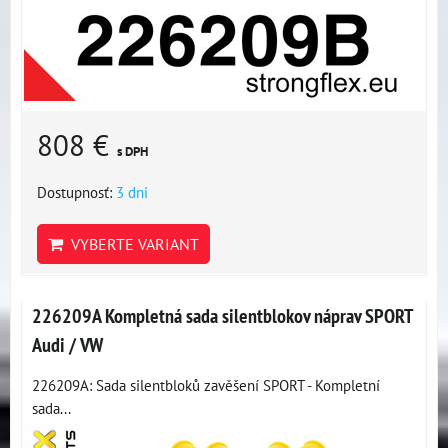
808 €
s DPH
Dostupnosť:
3 dni
VYBERTE VARIANT
226209A Kompletná sada silentblokov náprav SPORT
Audi / VW
226209A: Sada silentbloků zavěšení SPORT - Kompletní
sada...