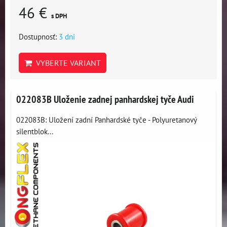
46 €
s DPH
Dostupnosť:
3 dni
VYBERTE VARIANT
022083B Uloženie zadnej panhardskej tyče Audi
022083B: Uložení zadní Panhardské tyče - Polyuretanový
silentblok...