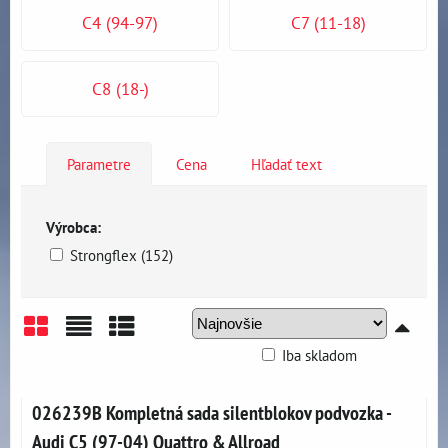
C4 (94-97)
C7 (11-18)
C8 (18-)
Parametre
Cena
Hľadať text
Výrobca:
Strongflex (152)
Iba skladom
Mriežka
Zoznam
Tabuľka
026239B Kompletná sada silentblokov podvozka -
Audi C5 (97-04) Quattro & Allroad