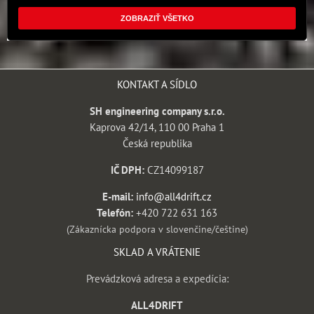
ZOBRAZIŤ VŠETKO
KONTAKT A SÍDLO
SH engineering company s.r.o.
Kaprova 42/14, 110 00 Praha 1
Česká republika
IČ DPH:
CZ14099187
E-mail:
info@all4drift.cz
Telefón:
+420 722 631 163
(Zákaznícka podpora v slovenčine/češtine)
SKLAD A VRÁTENIE
Prevádzková adresa a expedícia:
ALL4DRIFT