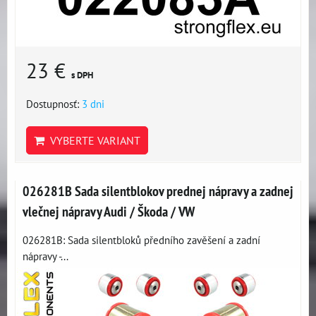
23 €
s DPH
Dostupnosť:
3 dni
VYBERTE VARIANT
026281B Sada silentblokov prednej nápravy a zadnej
vlečnej nápravy Audi / Škoda / VW
026281B: Sada silentbloků předního zavěšení a zadní
nápravy -...