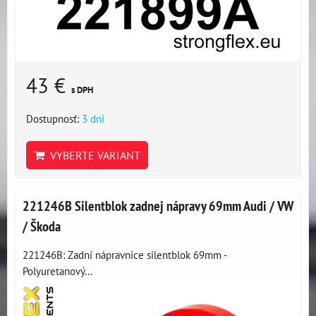
43 €
s DPH
Dostupnosť:
3 dni
VYBERTE VARIANT
221246B Silentblok zadnej nápravy 69mm Audi / VW
/ Škoda
221246B: Zadní nápravnice silentblok 69mm -
Polyuretanový...