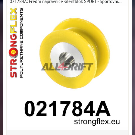
021784A: Přední nápravnice silentblok SPORT - Sportovní...