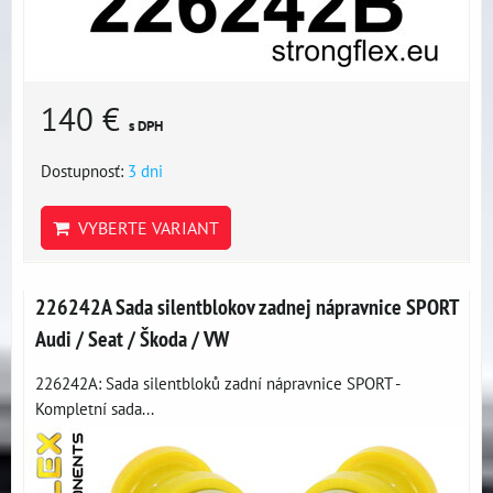
140 €
s DPH
Dostupnosť:
3 dni
VYBERTE VARIANT
226242A Sada silentblokov zadnej nápravnice SPORT
Audi / Seat / Škoda / VW
226242A: Sada silentbloků zadní nápravnice SPORT -
Kompletní sada...