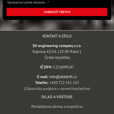
"Spokojnosť rýchle dodanie...."
ZOBRAZIŤ VŠETKO
KONTAKT A SÍDLO
SH engineering company s.r.o.
Kaprova 42/14, 110 00 Praha 1
Česká republika
IČ DPH:
CZ14099187
E-mail:
info@all4drift.cz
Telefón:
+420 722 631 163
(Zákaznícka podpora v slovenčine/češtine)
SKLAD A VRÁTENIE
Prevádzková adresa a expedícia: