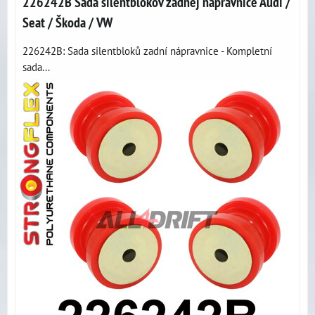
226242B Sada silentblokov zadnej nápravnice Audi /
Seat / Škoda / VW
226242B: Sada silentbloků zadní nápravnice - Kompletní
sada...