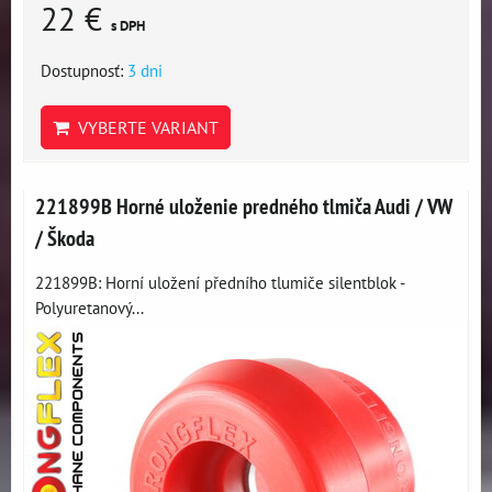
22 €
s DPH
Dostupnosť:
3 dni
VYBERTE VARIANT
221899B Horné uloženie predného tlmiča Audi / VW
/ Škoda
221899B: Horní uložení předního tlumiče silentblok -
Polyuretanový...