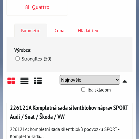
8L Quattro
Parametre
Cena
Hľadať text
Výrobca:
Strongflex (50)
Iba skladom
Mriežka
Zoznam
Tabuľka
226121A Kompletná sada silentblokov náprav SPORT
Audi / Seat / Škoda / VW
226121A: Kompletní sada silentbloků podvozku SPORT -
Kompletní sada...