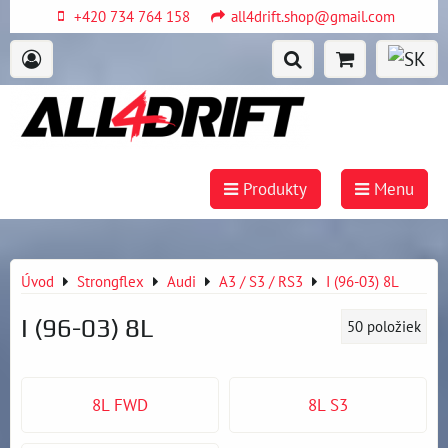
+420 734 764 158
all4drift.shop@gmail.com
Produkty
Menu
Úvod
Strongflex
Audi
A3 / S3 / RS3
I (96-03) 8L
I (96-03) 8L
50
položiek
8L FWD
8L S3