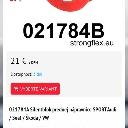
21 €
s DPH
Dostupnosť:
3 dni
VYBERTE VARIANT
021784A Silentblok prednej nápravnice SPORT Audi
/ Seat / Škoda / VW