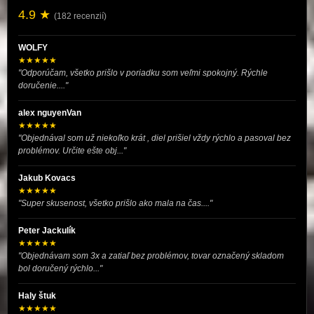
4.9 ★
(182 recenzií)
WOLFY
★★★★★
"Odporúčam, všetko prišlo v poriadku som veľmi spokojný. Rýchle
doručenie...."
alex nguyenVan
★★★★★
"Objednával som už niekoľko krát , diel prišiel vždy rýchlo a pasoval bez
problémov. Určite ešte obj..."
Jakub Kovacs
★★★★★
"Super skusenost, všetko prišlo ako mala na čas...."
Peter Jackulík
★★★★★
"Objednávam som 3x a zatiaľ bez problémov, tovar označený skladom
bol doručený rýchlo..."
Haly štuk
★★★★★