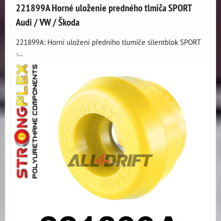
221899A Horné uloženie predného tlmiča SPORT
Audi / VW / Škoda
221899A: Horní uložení předního tlumiče silentblok SPORT
-...