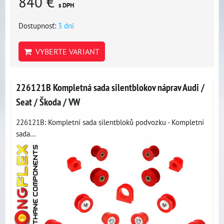
840 €
s DPH
Dostupnosť:
3 dni
VYBERTE VARIANT
226121B Kompletná sada silentblokov náprav Audi /
Seat / Škoda / VW
226121B: Kompletní sada silentbloků podvozku - Kompletní
sada...