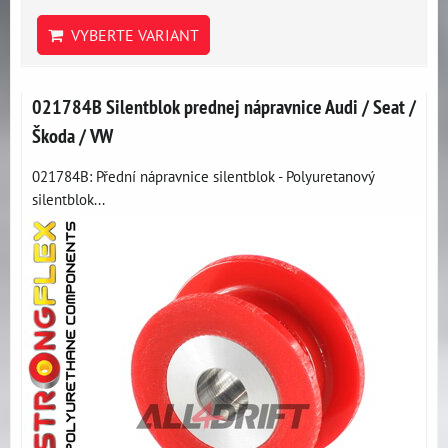
VYBERTE VARIANT
021784B Silentblok prednej nápravnice Audi / Seat /
Škoda / VW
021784B: Přední nápravnice silentblok - Polyuretanový
silentblok...