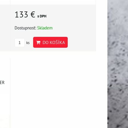
133 €
s DPH
Dostupnosť:
Skladem
DO KOŠÍKA
ks
GER