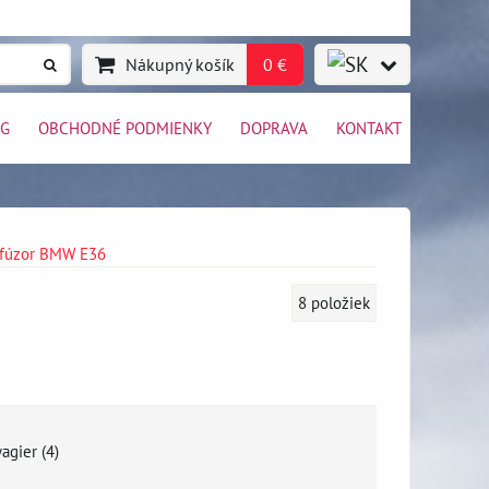
Nákupný košík
0 €
OG
OBCHODNÉ PODMIENKY
DOPRAVA
KONTAKT
 difúzor BMW E36
8
položiek
agier (4)