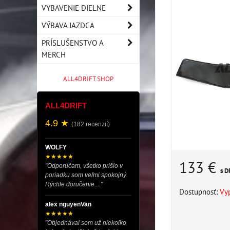
VYBAVENIE DIELNE
VÝBAVA JAZDCA
PRÍSLUŠENSTVO A
MERCH
ALL4DRIFT.SHOP
ALL4DRIFT
4.9 ★
(182 recenzií)
WOLFY
★★★★★
133 €
"Odporúčam, všetko prišlo v
s D
poriadku som veľmi spokojný.
Rýchle doručenie...."
Dostupnosť:
Vy
alex nguyenVan
★★★★★
"Objednával som už niekoľko