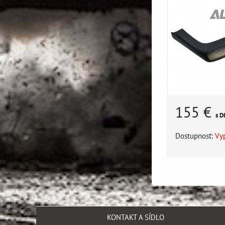
155 €
s D
Dostupnosť:
Vy
KONTAKT A SÍDLO