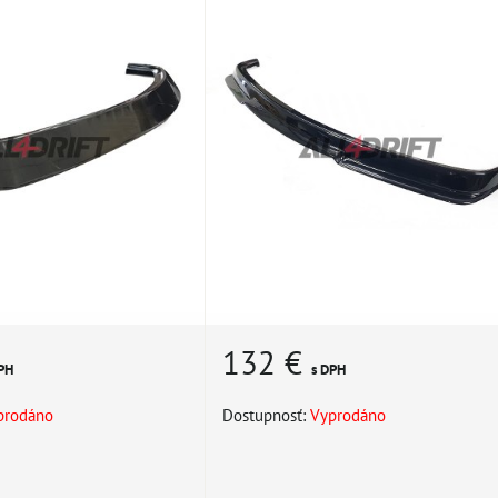
132 €
PH
s DPH
prodáno
Dostupnosť:
Vyprodáno