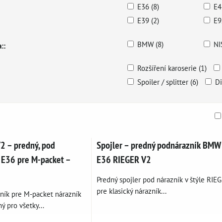
E36 (8)
E4
E39 (2)
E9
BMW (8)
NI
::
Rozšíření karoserie (1)
Spoiler / splitter (6)
Di
am
buľka
2 – predný, pod
Spojler – predný podnárazník BMW
E36 pre M-packet –
E36 RIEGER V2
Predný spojler pod nárazník v štýle RIE
pre klasický nárazník...
ník pre M-packet nárazník
 pro všetky...