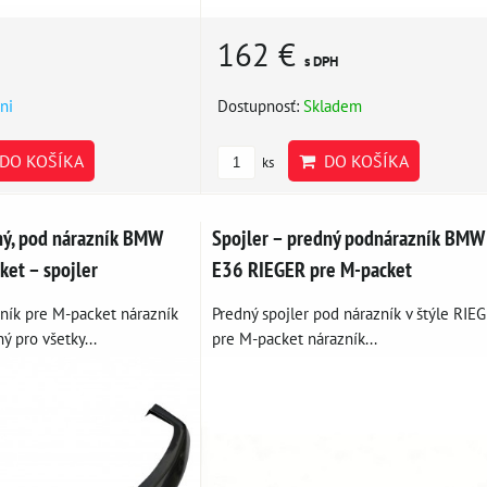
162 €
s DPH
ni
Dostupnosť:
Skladem
DO KOŠÍKA
DO KOŠÍKA
ks
ný, pod nárazník BMW
Spojler – predný podnárazník BMW
ket – spojler
E36 RIEGER pre M-packet
ník pre M-packet nárazník
Predný spojler pod nárazník v štýle RIE
 pro všetky...
pre M-packet nárazník...