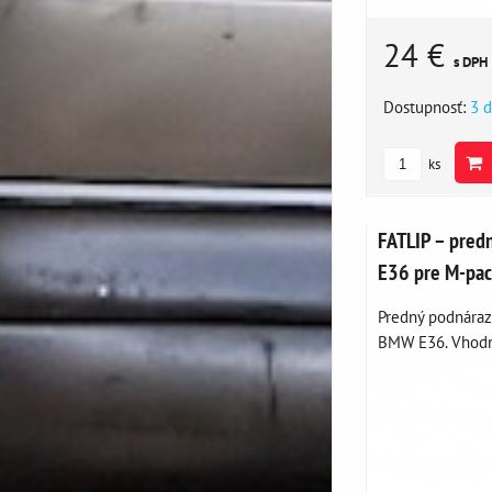
24 €
s DPH
Dostupnosť:
3 d
ks
FATLIP – pred
E36 pre M-pac
Predný podnáraz
BMW E36. Vhodný