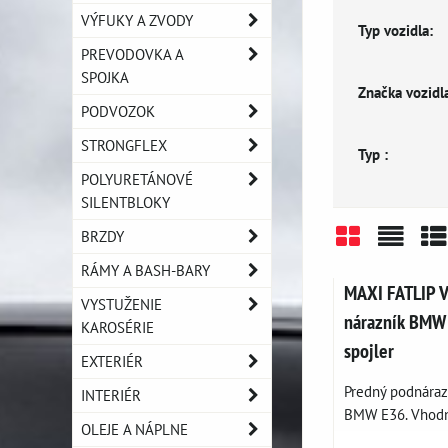
VÝFUKY A ZVODY
Typ vozidla:
PREVODOVKA A
SPOJKA
Značka vozidla
PODVOZOK
STRONGFLEX
Typ :
POLYURETÁNOVÉ
SILENTBLOKY
BRZDY
Mriežka
Zozn
Ta
RÁMY A BASH-BARY
MAXI FATLIP V
VYSTUŽENIE
nárazník BMW 
KAROSÉRIE
spojler
EXTERIÉR
Predný podnáraz
INTERIÉR
BMW E36. Vhodný
OLEJE A NÁPLNE