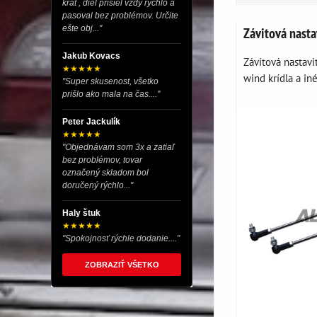
krát , diel prišiel vždy rýchlo a
pasoval bez problémov. Určite
ešte obj..."
Závitová nasta
Jakub Kovacs
Závitová nastavit
★★★★★
wind krídla a iné
"Super skusenost, všetko
prišlo ako mala na čas...."
Peter Jackulík
★★★★★
"Objednávam som 3x a zatiaľ
bez problémov, tovar
označený skladom bol
doručený rýchlo..."
Haly štuk
★★★★★
"Spokojnosť rýchle dodanie...."
ZOBRAZIŤ VŠETKO