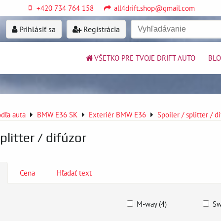
+420 734 764 158
all4drift.shop@gmail.com
Prihlásiť sa
Registrácia
VŠETKO PRE TVOJE DRIFT AUTO
BL
dľa auta
BMW E36 SK
Exteriér BMW E36
Spoiler / splitter /
plitter / difúzor
Cena
Hľadať text
M-way (4)
Sw