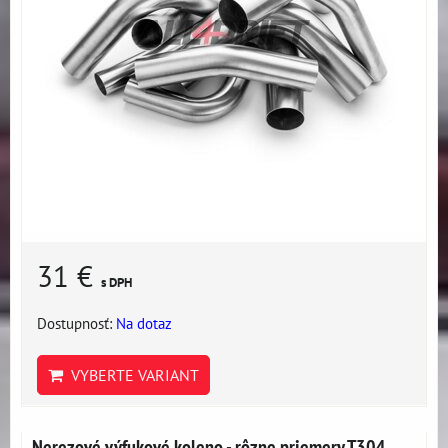
31 €
s DPH
Dostupnosť:
Na dotaz
VYBERTE VARIANT
Nerezové výfukové koleno - rôzne priemery T304