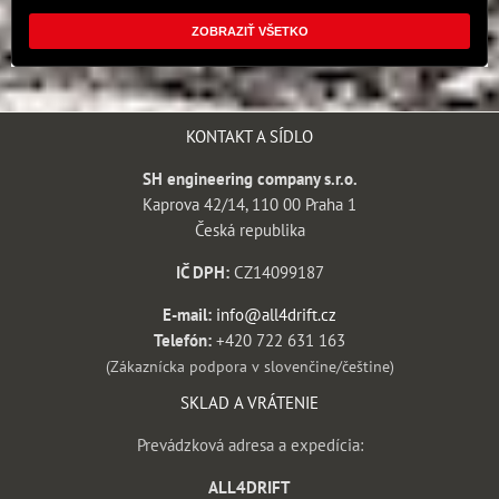
ZOBRAZIŤ VŠETKO
KONTAKT A SÍDLO
SH engineering company s.r.o.
Kaprova 42/14, 110 00 Praha 1
Česká republika
IČ DPH:
CZ14099187
E-mail:
info@all4drift.cz
Telefón:
+420 722 631 163
(Zákaznícka podpora v slovenčine/češtine)
SKLAD A VRÁTENIE
Prevádzková adresa a expedícia:
ALL4DRIFT