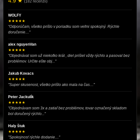
4.9 ★
(182 recenzií)
WOLFY
★★★★★
"Odporúčam, všetko prišlo v poriadku som veľmi spokojný. Rýchle
doručenie...."
alex nguyenVan
★★★★★
"Objednával som už niekoľko krát , diel prišiel vždy rýchlo a pasoval bez
problémov. Určite ešte obj..."
Jakub Kovacs
★★★★★
"Super skusenost, všetko prišlo ako mala na čas...."
Peter Jackulík
★★★★★
"Objednávam som 3x a zatiaľ bez problémov, tovar označený skladom
bol doručený rýchlo..."
Haly štuk
★★★★★
"Spokojnosť rýchle dodanie...."