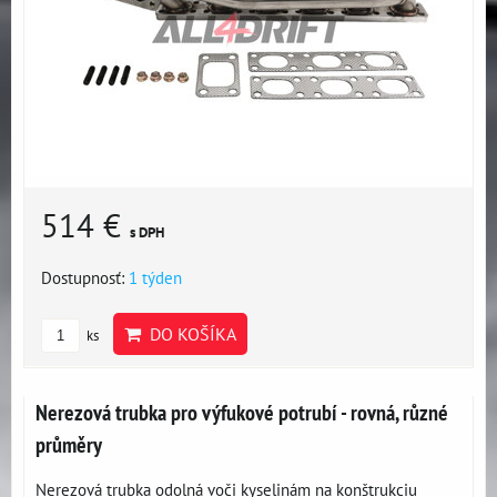
514 €
s DPH
Dostupnosť:
1 týden
DO KOŠÍKA
ks
Nerezová trubka pro výfukové potrubí - rovná, různé
průměry
Nerezová trubka odolná voči kyselinám na konštrukciu