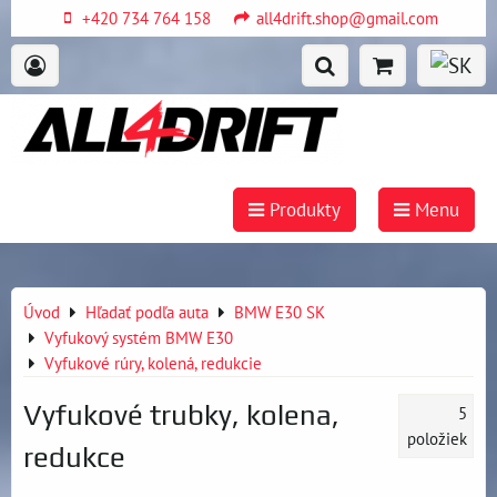
+420 734 764 158
all4drift.shop@gmail.com
Produkty
Menu
Úvod
Hľadať podľa auta
BMW E30 SK
Vyfukový systém BMW E30
Vyfukové rúry, kolená, redukcie
Vyfukové trubky, kolena,
5
položiek
redukce