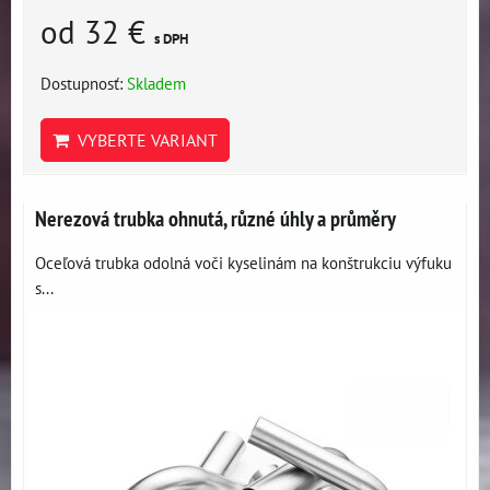
od 32 €
s DPH
Dostupnosť:
Skladem
VYBERTE VARIANT
Nerezová trubka ohnutá, různé úhly a průměry
Oceľová trubka odolná voči kyselinám na konštrukciu výfuku
s...