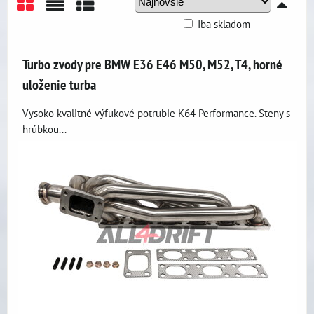
Iba skladom
Mriežka
Zoznam
Tabuľka
Turbo zvody pre BMW E36 E46 M50, M52, T4, horné
uloženie turba
Vysoko kvalitné výfukové potrubie K64 Performance. Steny s
hrúbkou...