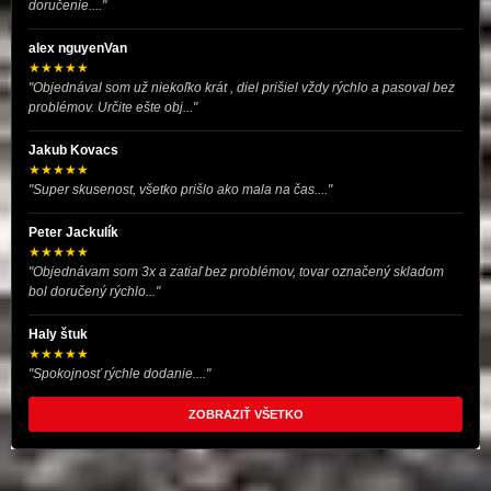
doručenie...."
alex nguyenVan
★★★★★
"Objednával som už niekoľko krát , diel prišiel vždy rýchlo a pasoval bez
problémov. Určite ešte obj..."
Jakub Kovacs
★★★★★
"Super skusenost, všetko prišlo ako mala na čas...."
Peter Jackulík
★★★★★
"Objednávam som 3x a zatiaľ bez problémov, tovar označený skladom
bol doručený rýchlo..."
Haly štuk
★★★★★
"Spokojnosť rýchle dodanie...."
ZOBRAZIŤ VŠETKO