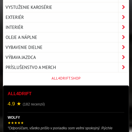
VYSTUŽENIE KAROSÉRIE
EXTERIÉR
INTERIÉR
OLEJE A NÁPLNE
VYBAVENIE DIELNE
VÝBAVA JAZDCA
PRÍSLUŠENSTVO A MERCH
ALL4DRIFT.SHOP
ALL4DRIFT
4.9 ★
(182 recenzií)
WOLFY
★★★★★
"Odporúčam, všetko prišlo v poriadku som veľmi spokojný. Rýchle