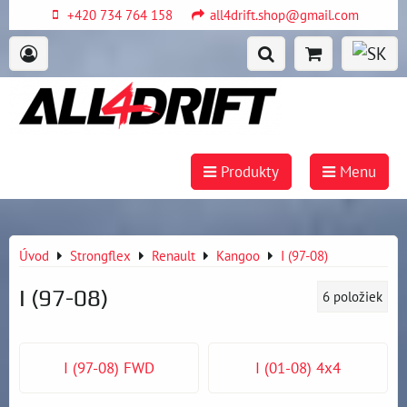
+420 734 764 158
all4drift.shop@gmail.com
Produkty
Menu
Úvod
Strongflex
Renault
Kangoo
I (97-08)
I (97-08)
6
položiek
I (97-08) FWD
I (01-08) 4x4