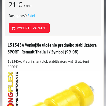
21 €
s DPH
Dostupnosť:
3 dni
VYBERTE VARIANT
151345A Vonkajšie uloženie predného stabilizátora
SPORT - Renault Thalia I / Symbol (99-08)
151345A: Přední silentblok stabilizátoru vnější uložení
SPORT -...