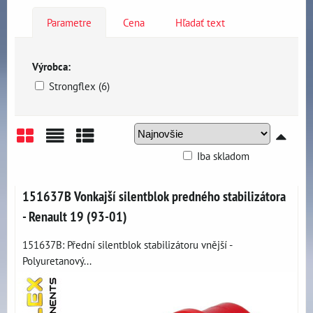
Parametre
Cena
Hľadať text
Výrobca:
Strongflex (6)
Iba skladom
Mriežka
Zoznam
Tabuľka
151637B Vonkajší silentblok predného stabilizátora
- Renault 19 (93-01)
151637B: Přední silentblok stabilizátoru vnější -
Polyuretanový...