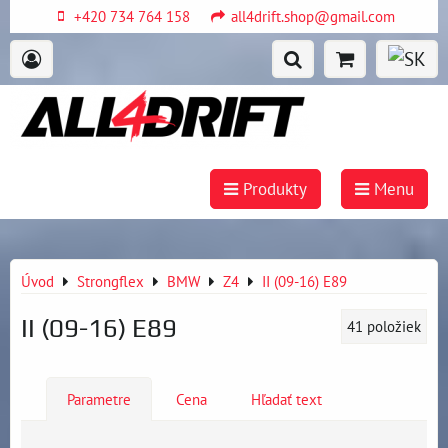
+420 734 764 158
all4drift.shop@gmail.com
Produkty
Menu
Úvod
Strongflex
BMW
Z4
II (09-16) E89
II (09-16) E89
41
položiek
Parametre
Cena
Hľadať text