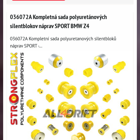
036072A Kompletná sada polyuretánových
silentblokov náprav SPORT BMW Z4
036072A Kompletní sada polyuretanových silentbloků
náprav SPORT -...