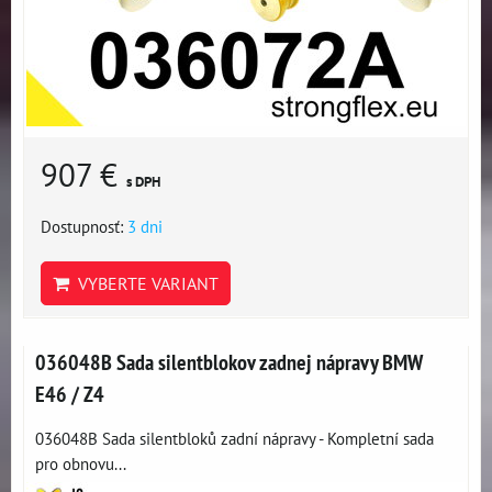
907 €
s DPH
Dostupnosť:
3 dni
VYBERTE VARIANT
036048B Sada silentblokov zadnej nápravy BMW
E46 / Z4
036048B Sada silentbloků zadní nápravy - Kompletní sada
pro obnovu...