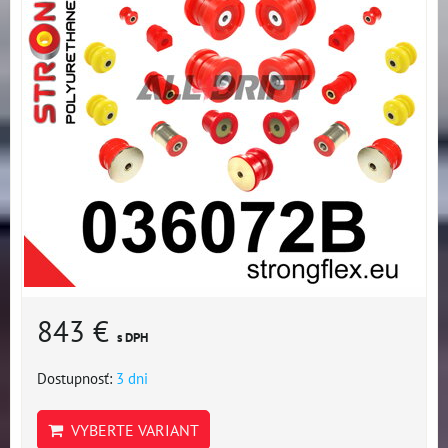
843 €
s DPH
Dostupnosť:
3 dni
VYBERTE VARIANT