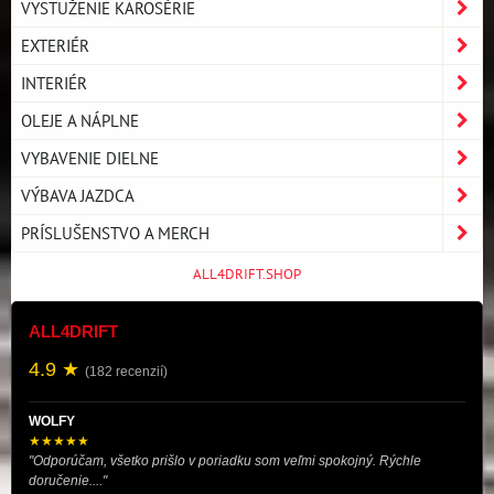
VYSTUŽENIE KAROSÉRIE
EXTERIÉR
INTERIÉR
OLEJE A NÁPLNE
VYBAVENIE DIELNE
VÝBAVA JAZDCA
PRÍSLUŠENSTVO A MERCH
ALL4DRIFT.SHOP
ALL4DRIFT
4.9 ★
(182 recenzií)
WOLFY
★★★★★
"Odporúčam, všetko prišlo v poriadku som veľmi spokojný. Rýchle
doručenie...."