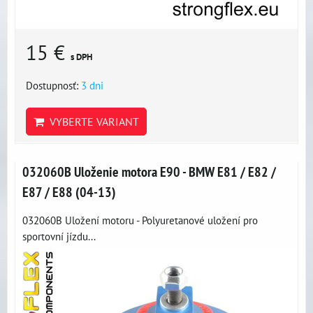
15 €
s DPH
Dostupnosť:
3 dni
VYBERTE VARIANT
032060B Uloženie motora E90 - BMW E81 / E82 /
E87 / E88 (04-13)
032060B Uložení motoru - Polyuretanové uložení pro
sportovní jízdu...