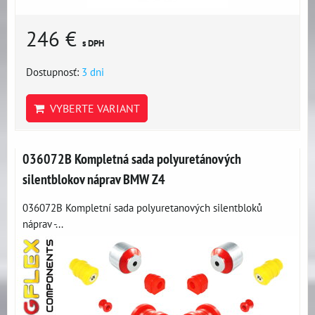
246 €
s DPH
Dostupnosť:
3 dni
VYBERTE VARIANT
036072B Kompletná sada polyuretánových
silentblokov náprav BMW Z4
036072B Kompletní sada polyuretanových silentbloků
náprav -...