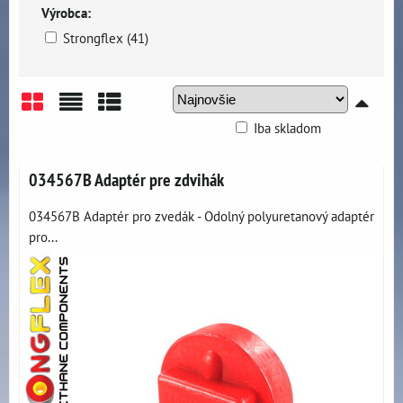
Výrobca:
Strongflex (41)
Iba skladom
Mriežka
Zoznam
Tabuľka
034567B Adaptér pre zdvihák
034567B Adaptér pro zvedák - Odolný polyuretanový adaptér
pro...