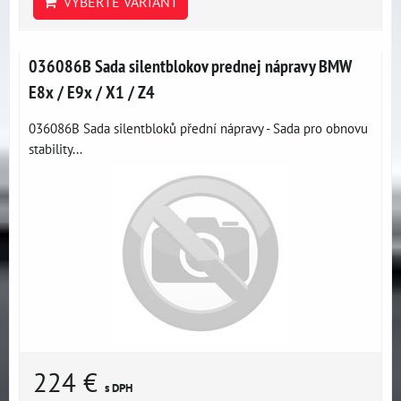
VYBERTE VARIANT
036086B Sada silentblokov prednej nápravy BMW
E8x / E9x / X1 / Z4
036086B Sada silentbloků přední nápravy - Sada pro obnovu
stability...
224 €
s DPH