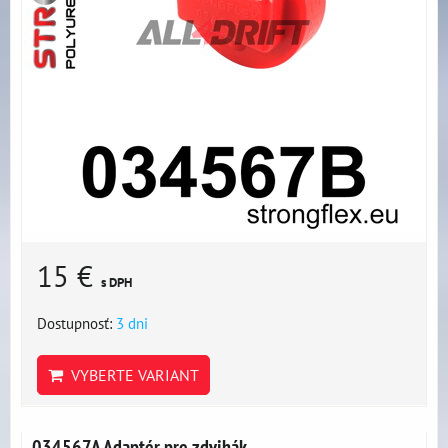
15 €
s DPH
Dostupnosť:
3 dni
VYBERTE VARIANT
034567A Adaptér pre zdvihák