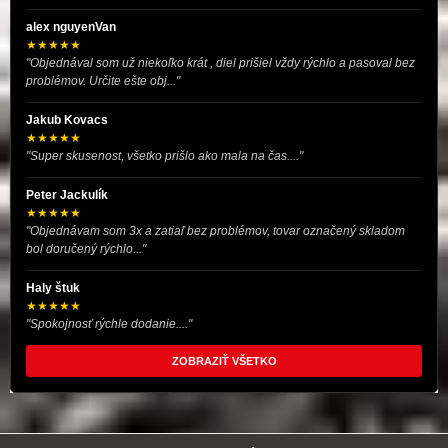
alex nguyenVan
★★★★★
"Objednával som už niekoľko krát , diel prišiel vždy rýchlo a pasoval bez
problémov. Určite ešte obj..."
Jakub Kovacs
★★★★★
"Super skusenost, všetko prišlo ako mala na čas...."
Peter Jackulík
★★★★★
"Objednávam som 3x a zatiaľ bez problémov, tovar označený skladom
bol doručený rýchlo..."
Haly štuk
★★★★★
"Spokojnosť rýchle dodanie...."
ZOBRAZIŤ VŠETKO