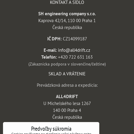
KONTAKT A SÍDLO
SH engineering company s.r.o.
Kaprova 42/14, 110 00 Praha 1
Česká republika
IČ DPH:
CZ14099187
E-mail:
info@all4drift.cz
Telefón:
+420 722 631 163
(Zákaznícka podpora v slovenčine/češtine)
SKLAD A VRÁTENIE
Prevádzková adresa a expedícia:
ALL4DRIFT
U Michelského lesa 1267
140 00 Praha 4
Česká republika
INFORMÁCIE
Predvoľby súkromia
Cookies používame na zlepšenie vašej návštevy tejto