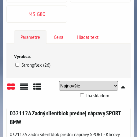
M3 G80
Parametre
Cena
Hľadať text
Výrobca:
Strongflex (26)
Iba skladom
Mriežka
Zoznam
Tabuľka
032112A Zadný silentblok prednej nápravy SPORT
BMW
032112A Zadní silentblok přední nápravy SPORT - Klíčový