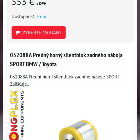
553 €
s DPH
Dostupnosť:
3 dni
VYBERTE VARIANT
032088A Predný horný silentblok zadného náboja
SPORT BMW / Toyota
032088A Přední horní silentblok zadního náboje SPORT -
Zajišťuje...