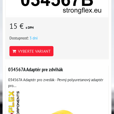
15 €
s DPH
Dostupnosť:
3 dni
VYBERTE VARIANT
034567A Adaptér pre zdvihák
034567A Adaptér pro zvedák - Pevný polyuretanový adaptér
pro...