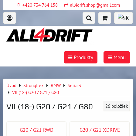
+420 734 764 158
all4drift.shop@gmail.com
Produkty
Menu
Úvod
Strongflex
BMW
Seria 3
VII (18-) G20 / G21 / G80
VII (18-) G20 / G21 / G80
26
položiek
G20 / G21 RWD
G20 / G21 XDRIVE