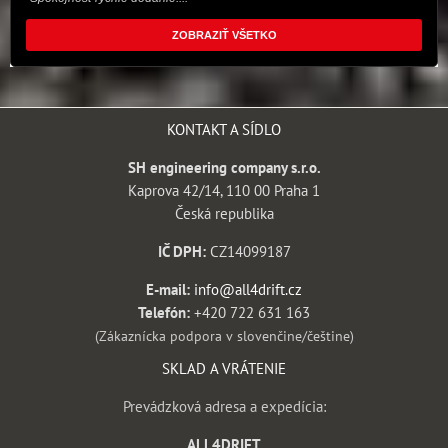
ZOBRAZIŤ VŠETKO
KONTAKT A SÍDLO
SH engineering company s.r.o.
Kaprova 42/14, 110 00 Praha 1
Česká republika
IČ DPH:
CZ14099187
E-mail:
info@all4drift.cz
Telefón:
+420 722 631 163
(Zákaznícka podpora v slovenčine/češtine)
SKLAD A VRÁTENIE
Prevádzková adresa a expedícia:
ALL4DRIFT