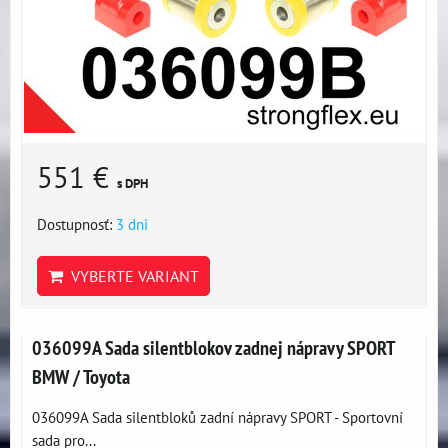
551 €
s DPH
Dostupnosť:
3 dni
VYBERTE VARIANT
036099A Sada silentblokov zadnej nápravy SPORT
BMW / Toyota
036099A Sada silentbloků zadní nápravy SPORT - Sportovní
sada pro...