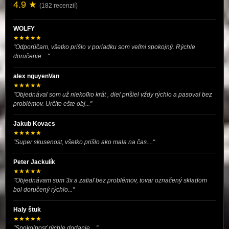
4.9 ★
(182 recenzií)
WOLFY
★★★★★
"Odporúčam, všetko prišlo v poriadku som veľmi spokojný. Rýchle
doručenie...."
alex nguyenVan
★★★★★
"Objednával som už niekoľko krát , diel prišiel vždy rýchlo a pasoval bez
problémov. Určite ešte obj..."
Jakub Kovacs
★★★★★
"Super skusenost, všetko prišlo ako mala na čas...."
Peter Jackulík
★★★★★
"Objednávam som 3x a zatiaľ bez problémov, tovar označený skladom
bol doručený rýchlo..."
Haly štuk
★★★★★
"Spokojnosť rýchle dodanie...."