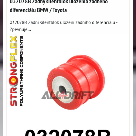
032078B Zadný silentblok uloženia zadného
diferenciálu BMW / Toyota
032078B Zadní silentblok uložení zadního diferenciálu -
Zpevňuje...