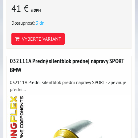
41 €
s DPH
Dostupnosť:
3 dni
VYBERTE VARIANT
032111A Predný silentblok prednej nápravy SPORT
BMW
032111A Přední silentblok přední nápravy SPORT - Zpevňuje
přední...