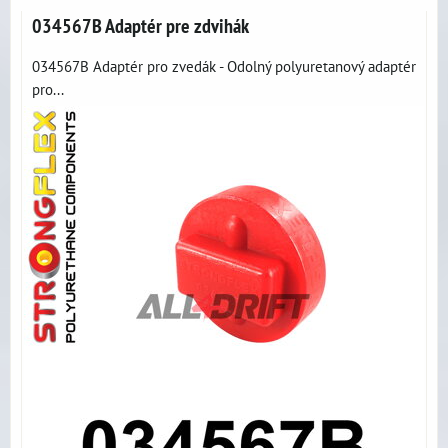
034567B Adaptér pre zdvihák
034567B Adaptér pro zvedák - Odolný polyuretanový adaptér
pro...