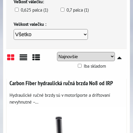
Veľkosť válečku:
0,625 palca (1)
0,7 palca (1)
Velikost valečku :
Iba skladom
Mriežka
Zoznam
Tabuľka
Carbon Fiber hydraulická ručná brzda No8 od IRP
Hydraulické ručné brzdy sú v motoršporte a driftovaní
nevyhnutné –...