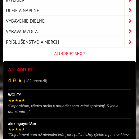
OLEJE A NÁPLNE
VYBAVENIE DIELNE
VÝBAVA JAZDCA
PRÍSLUŠENSTVO A MERCH
ALL4DRIFT.SHOP
ALL4DRIFT
4.9 ★
(182 recenzií)
WOLFY
★★★★★
"Odporúčam, všetko prišlo v poriadku som veľmi spokojný. Rýchle
doručenie...."
alex nguyenVan
★★★★★
"Objednával som už niekoľko krát , diel prišiel vždy rýchlo a pasoval bez