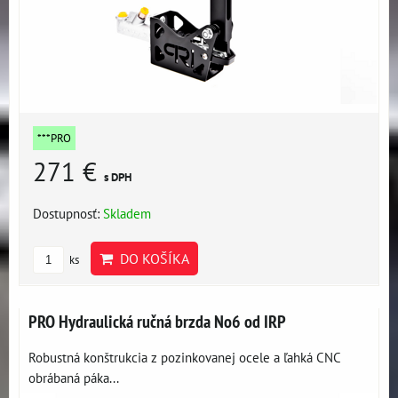
***PRO
271 €
s DPH
Dostupnosť:
Skladem
DO KOŠÍKA
ks
PRO Hydraulická ručná brzda No6 od IRP
Robustná konštrukcia z pozinkovanej ocele a ľahká CNC
obrábaná páka...