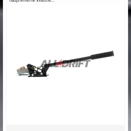
nadpriemerne kvalitné...