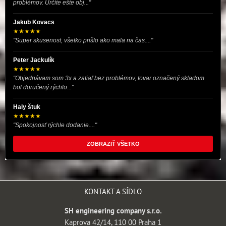
problémov. Určite ešte obj..."
Jakub Kovacs
★★★★★
"Super skusenost, všetko prišlo ako mala na čas...."
Peter Jackulík
★★★★★
"Objednávam som 3x a zatiaľ bez problémov, tovar označený skladom
bol doručený rýchlo..."
Haly štuk
★★★★★
"Spokojnosť rýchle dodanie...."
ZOBRAZIŤ VŠETKO
KONTAKT A SÍDLO
SH engineering company s.r.o.
Kaprova 42/14, 110 00 Praha 1