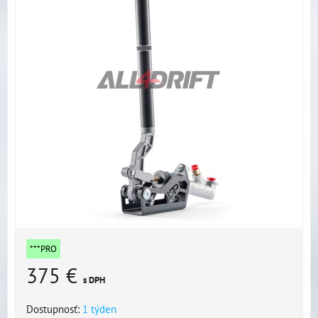
***PRO
375 €
s DPH
Dostupnosť:
1 týden