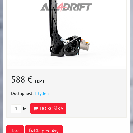
588 €
s DPH
Dostupnosť:
1 týden
DO KOŠÍKA
ks
Hore
Ďalšie produkty