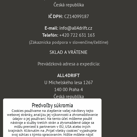
Česká republika
IČ DPH:
CZ14099187
E-mail:
info@all4drift.cz
Telefón:
+420 722 631 163
(Zákaznícka podpora v slovenčine/češtine)
SKLAD A VRÁTENIE
Prevádzková adresa a expedícia:
ALL4DRIFT
U Michelského lesa 1267
140 00 Praha 4
Česká republika
Predvoľby súkromia
INFORMÁCIE
Cookies používame na zlepšenie vašej návštevy tejto
webovej stránky, analýzu jej výkonnosti a zhromažďovanie
údajov o jej používaní. Na tento účel môžeme použiť
Obchodné podmienky
nástroje a služby tretích strán a zhromaždené údaje sa
môžu preniesť k partnerom v EÚ, USA alebo iných
Vrátenie tovaru a reklamácie
krajinách. Kliknutím na „Prijať všetky cookies“ vyjadrujete
svoj súhlas s týmto spracovaním. Nižšie môžete nájsť
Doprava a platba