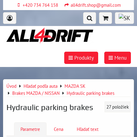
+420 734 764 158
all4drift.shop@gmail.com
Produkty
Menu
Úvod
Hľadať podľa auta
MAZDA SK
Brakes MAZDA / NISSAN
Hydraulic parking brakes
Hydraulic parking brakes
27
položiek
Parametre
Cena
Hľadať text