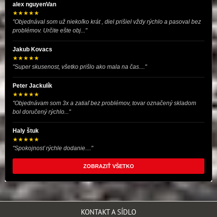
alex nguyenVan
★★★★★
"Objednával som už niekoľko krát , diel prišiel vždy rýchlo a pasoval bez
problémov. Určite ešte obj..."
Jakub Kovacs
★★★★★
"Super skusenost, všetko prišlo ako mala na čas...."
Peter Jackulík
★★★★★
"Objednávam som 3x a zatiaľ bez problémov, tovar označený skladom
bol doručený rýchlo..."
Haly štuk
★★★★★
"Spokojnosť rýchle dodanie...."
ZOBRAZIŤ VŠETKO
KONTAKT A SÍDLO