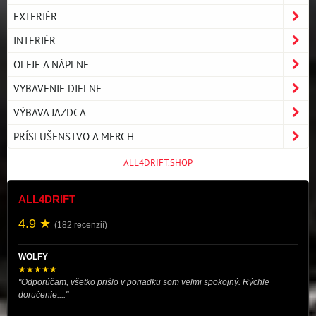
EXTERIÉR
INTERIÉR
OLEJE A NÁPLNE
VYBAVENIE DIELNE
VÝBAVA JAZDCA
PRÍSLUŠENSTVO A MERCH
ALL4DRIFT.SHOP
ALL4DRIFT
4.9 ★
(182 recenzií)
WOLFY
★★★★★
"Odporúčam, všetko prišlo v poriadku som veľmi spokojný. Rýchle
doručenie...."