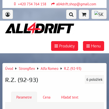
+420 734 764 158
all4drift.shop@gmail.com
Produkty
Menu
Úvod
Strongflex
Alfa Romeo
R.Z. (92-93)
R.Z. (92-93)
6
položiek
Parametre
Cena
Hľadať text