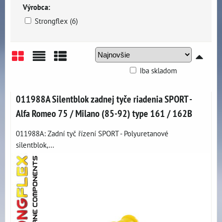
Výrobca:
Strongflex (6)
Iba skladom
Mriežka
Zoznam
Tabuľka
011988A Silentblok zadnej tyče riadenia SPORT -
Alfa Romeo 75 / Milano (85-92) type 161 / 162B
011988A: Zadní tyč řízení SPORT - Polyuretanové
silentblok,...