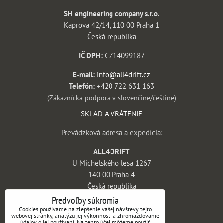
SH engineering company s.r.o.
Kaprova 42/14, 110 00 Praha 1
Česká republika
IČ DPH:
CZ14099187
E-mail:
info@all4drift.cz
Telefón:
+420 722 631 163
(Zákaznícka podpora v slovenčine/češtine)
SKLAD A VRÁTENIE
Prevádzková adresa a expedícia:
ALL4DRIFT
U Michelského lesa 1267
140 00 Praha 4
Česká republika
Predvoľby súkromia
INFORMÁCIE
Cookies používame na zlepšenie vašej návštevy tejto
webovej stránky, analýzu jej výkonnosti a zhromažďovanie
údajov o jej používaní. Na tento účel môžeme použiť