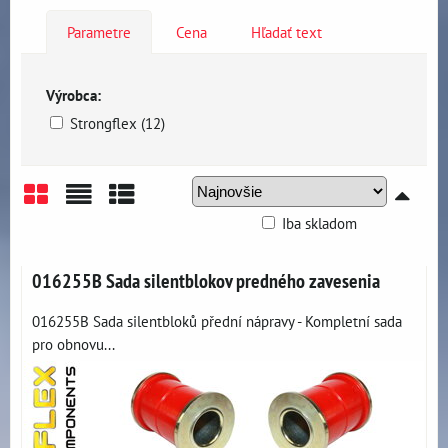
Parametre
Cena
Hľadať text
Výrobca:
Strongflex (12)
Iba skladom
Mriežka
Zoznam
Tabuľka
016255B Sada silentblokov predného zavesenia
016255B Sada silentbloků přední nápravy - Kompletní sada
pro obnovu...