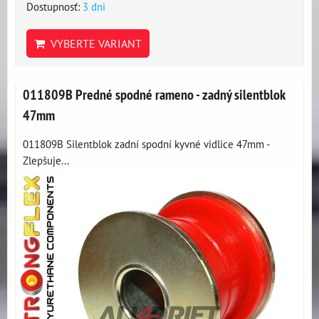
Dostupnosť:
3 dni
VYBERTE VARIANT
011809B Predné spodné rameno - zadný silentblok
47mm
011809B Silentblok zadní spodní kyvné vidlice 47mm -
Zlepšuje...