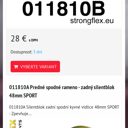
28 €
s DPH
Dostupnosť:
3 dni
VYBERTE VARIANT
011810A Predné spodné rameno - zadný silentblok
48mm SPORT
011810A Silentblok zadní spodní kyvné vidlice 48mm SPORT
- Zpevňuje...