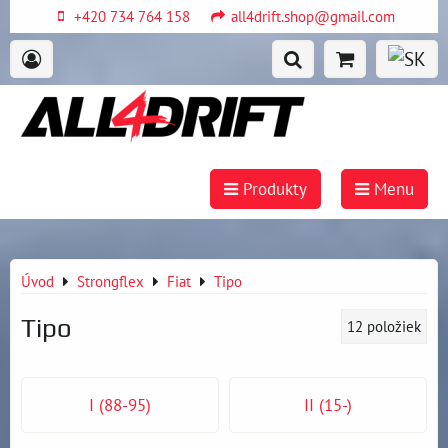
+420 734 764 158
all4drift.shop@gmail.com
Produkty
Menu
Úvod
Strongflex
Fiat
Tipo
Tipo
12
položiek
I (88-95)
II (15-)