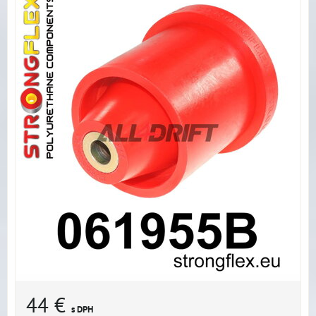
44 €
s DPH