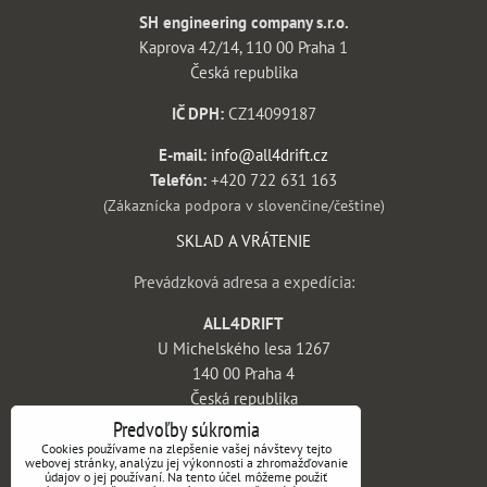
SH engineering company s.r.o.
Kaprova 42/14, 110 00 Praha 1
Česká republika
IČ DPH:
CZ14099187
E-mail:
info@all4drift.cz
Telefón:
+420 722 631 163
(Zákaznícka podpora v slovenčine/češtine)
SKLAD A VRÁTENIE
Prevádzková adresa a expedícia:
ALL4DRIFT
U Michelského lesa 1267
140 00 Praha 4
Česká republika
Predvoľby súkromia
INFORMÁCIE
Cookies používame na zlepšenie vašej návštevy tejto
webovej stránky, analýzu jej výkonnosti a zhromažďovanie
údajov o jej používaní. Na tento účel môžeme použiť
Obchodné podmienky