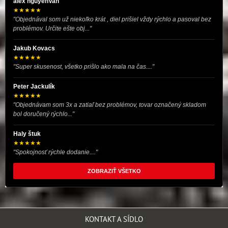
alex nguyenVan
★★★★★
"Objednával som už niekoľko krát , diel prišiel vždy rýchlo a pasoval bez
problémov. Určite ešte obj..."
Jakub Kovacs
★★★★★
"Super skusenost, všetko prišlo ako mala na čas...."
Peter Jackulík
★★★★★
"Objednávam som 3x a zatiaľ bez problémov, tovar označený skladom
bol doručený rýchlo..."
Haly štuk
★★★★★
"Spokojnosť rýchle dodanie...."
ZOBRAZIŤ VŠETKO
KONTAKT A SÍDLO