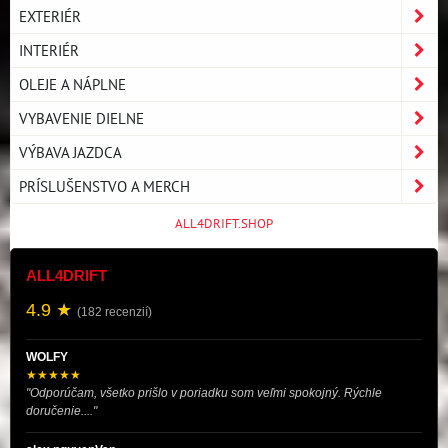
EXTERIÉR
INTERIÉR
OLEJE A NÁPLNE
VYBAVENIE DIELNE
VÝBAVA JAZDCA
PRÍSLUŠENSTVO A MERCH
ALL4DRIFT.SHOP
ALL4DRIFT
4.9 ★
(182 recenzií)
WOLFY
★★★★★
"Odporúčam, všetko prišlo v poriadku som veľmi spokojný. Rýchle
doručenie...."