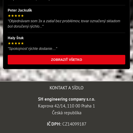
Peter Jackulík
★★★★★
"Objednávam som 3x a zatiaľ bez problémov, tovar označený skladom
bol doručený rýchlo..."
Haly štuk
★★★★★
"Spokojnosť rýchle dodanie...."
ZOBRAZIŤ VŠETKO
KONTAKT A SÍDLO
SH engineering company s.r.o.
Kaprova 42/14, 110 00 Praha 1
Česká republika
IČ DPH:
CZ14099187