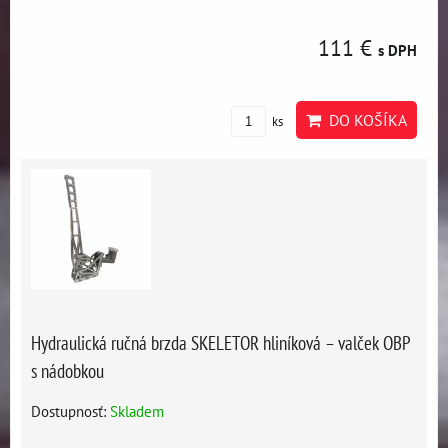
111 €
s DPH
DO KOŠÍKA
ks
Hydraulická ručná brzda SKELETOR hliníková – valček OBP
s nádobkou
Dostupnosť:
Skladem