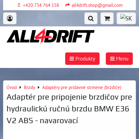
+420 734 764 158
all4drift.shop@gmail.com
Produkty
Menu
Úvod
Brzdy
Adaptéry pre prídavné strmene (brzdiče)
Adaptér pre pripojenie brzdičov pre
hydraulickú ručnú brzdu BMW E36
V2 ABS - navarovací