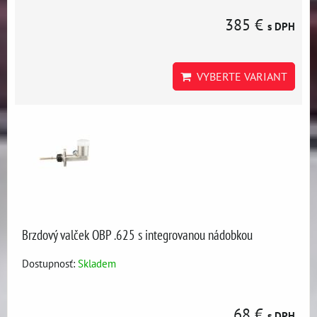
385 €
s DPH
VYBERTE VARIANT
Brzdový valček OBP .625 s integrovanou nádobkou
Dostupnosť:
Skladem
68 €
s DPH