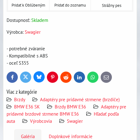
Pridať k Obľúbeným
Pridať do zoznamu
Strážny pes
Dostupnosť:
Skladem
Výrobca:
Swagier
- potrebné zváranie
- Kompatibilné s ABS
- oceľ S355
Bluesky
Twitter
Facebook
Pinterest
Reddit
LinkedIn
WhatsApp
E-
mail
Viac z kategórie
Brzdy
Adaptéry pre prídavné strmene (brzdiče)
BMW E36 SK
Brzdy BMW E36
Adaptéry pre
prídavné brzdové strmene BMW E36
Hľadať podľa
auta
Výrobcovia
Swagier
Galéria
Doplnkové informácie