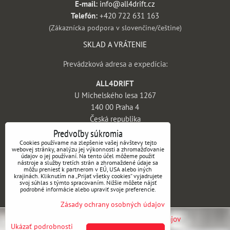
E-mail:
info@all4drift.cz
Telefón:
+420 722 631 163
(Zákaznícka podpora v slovenčine/češtine)
SKLAD A VRÁTENIE
Prevádzková adresa a expedícia:
ALL4DRIFT
U Michelského lesa 1267
140 00 Praha 4
Česká republika
Predvoľby súkromia
INFORMÁCIE
Cookies používame na zlepšenie vašej návštevy tejto
webovej stránky, analýzu jej výkonnosti a zhromažďovanie
údajov o jej používaní. Na tento účel môžeme použiť
Obchodné podmienky
nástroje a služby tretích strán a zhromaždené údaje sa
môžu preniesť k partnerom v EÚ, USA alebo iných
Vrátenie tovaru a reklamácie
krajinách. Kliknutím na „Prijať všetky cookies“ vyjadrujete
svoj súhlas s týmto spracovaním. Nižšie môžete nájsť
Doprava a platba
podrobné informácie alebo upraviť svoje preferencie.
Kontakt
Zásady ochrany osobných údajov
Predvoľby súkromia
Zásady ochrany osobných údajov
Ukázať podrobnosti