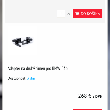
DO KOŠÍKA
ks
Adaptér na druhý třmen pro BMW E36
Dostupnosť:
3 dni
268 €
s DPH