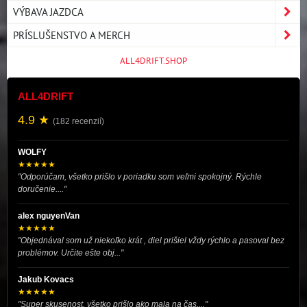
VÝBAVA JAZDCA
PRÍSLUŠENSTVO A MERCH
ALL4DRIFT.SHOP
ALL4DRIFT
4.9 ★
(182 recenzií)
WOLFY
★★★★★
"Odporúčam, všetko prišlo v poriadku som veľmi spokojný. Rýchle
doručenie...."
alex nguyenVan
★★★★★
"Objednával som už niekoľko krát , diel prišiel vždy rýchlo a pasoval bez
problémov. Určite ešte obj..."
Jakub Kovacs
★★★★★
"Super skusenost, všetko prišlo ako mala na čas...."