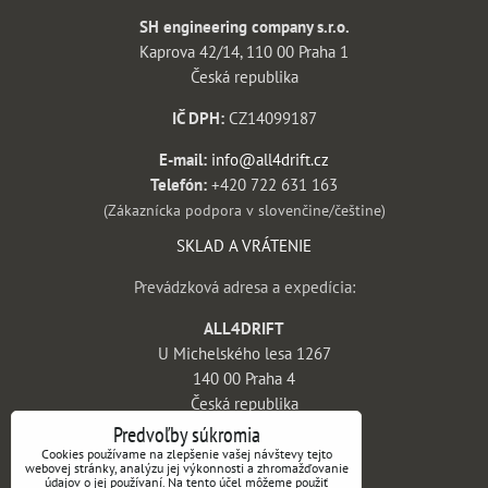
SH engineering company s.r.o.
Kaprova 42/14, 110 00 Praha 1
Česká republika
IČ DPH:
CZ14099187
E-mail:
info@all4drift.cz
Telefón:
+420 722 631 163
(Zákaznícka podpora v slovenčine/češtine)
SKLAD A VRÁTENIE
Prevádzková adresa a expedícia:
ALL4DRIFT
U Michelského lesa 1267
140 00 Praha 4
Česká republika
Predvoľby súkromia
INFORMÁCIE
Cookies používame na zlepšenie vašej návštevy tejto
webovej stránky, analýzu jej výkonnosti a zhromažďovanie
údajov o jej používaní. Na tento účel môžeme použiť