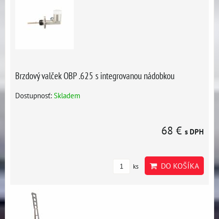
Brzdový valček OBP .625 s integrovanou nádobkou
Dostupnosť:
Skladem
68 €
s DPH
DO KOŠÍKA
ks