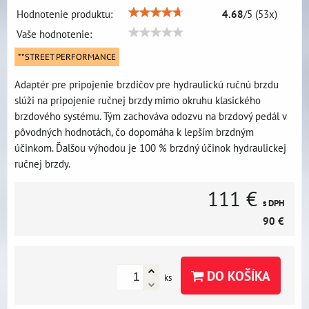
Hodnotenie produktu:
4.68
/
5
(
53
x)
Vaše hodnotenie:
**STREET PERFORMANCE
Adaptér pre pripojenie brzdičov pre hydraulickú ručnú brzdu
slúži na pripojenie ručnej brzdy mimo okruhu klasického
brzdového systému. Tým zachováva odozvu na brzdový pedál v
pôvodných hodnotách, čo dopomáha k lepším brzdným
účinkom. Ďalšou výhodou je 100 % brzdný účinok hydraulickej
ručnej brzdy.
111 €
s DPH
90 €
DO KOŠÍKA
ks