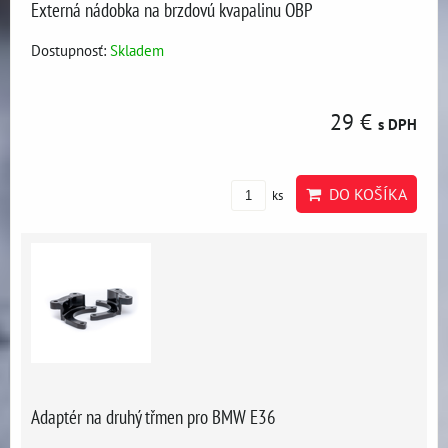
Externá nádobka na brzdovú kvapalinu OBP
Dostupnosť:
Skladem
29 €
s DPH
DO KOŠÍKA
ks
Adaptér na druhý třmen pro BMW E36