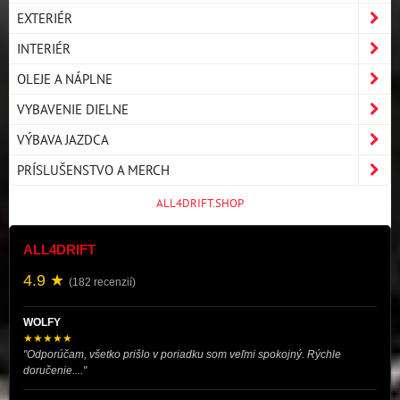
EXTERIÉR
INTERIÉR
OLEJE A NÁPLNE
VYBAVENIE DIELNE
VÝBAVA JAZDCA
PRÍSLUŠENSTVO A MERCH
ALL4DRIFT.SHOP
ALL4DRIFT
4.9 ★
(182 recenzií)
WOLFY
★★★★★
"Odporúčam, všetko prišlo v poriadku som veľmi spokojný. Rýchle
doručenie...."