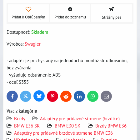
Pridať k Obľúbeným
Pridať do zoznamu
Strážny pes
Dostupnosť:
Skladem
Výrobca:
Swagier
- adaptér je prichystaný na jednoduchú montáž skrutkovaním,
bez zvárania
- vyžaduje odstránenie ABS
- oceľ S355
Bluesky
Twitter
Facebook
Pinterest
Reddit
LinkedIn
WhatsApp
E-
mail
Viac z kategórie
Brzdy
Adaptéry pre prídavné strmene (brzdiče)
BMW E36 SK
BMW E30 SK
Brzdy BMW E36
Adaptéry pre prídavné brzdové strmene BMW E36