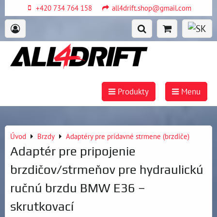
+420 734 764 158
all4drift.shop@gmail.com
Produkty
Menu
Úvod
Brzdy
Adaptéry pre prídavné strmene (brzdiče)
Adaptér pre pripojenie
brzdičov/strmeňov pre hydraulickú
ručnú brzdu BMW E36 –
skrutkovací