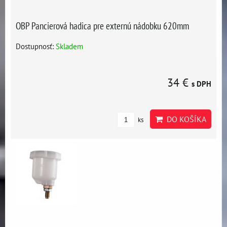
OBP Pancierová hadica pre externú nádobku 620mm
Dostupnosť:
Skladem
34 €
s DPH
DO KOŠÍKA
ks