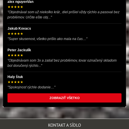
alex nguyenVan
★★★★★
"Objednával som už niekoľko krát , diel prišiel vždy rýchlo a pasoval bez
problémov. Určite ešte obj..."
Jakub Kovacs
★★★★★
"Super skusenost, všetko prišlo ako mala na čas...."
Peter Jackulík
★★★★★
"Objednávam som 3x a zatiaľ bez problémov, tovar označený skladom
bol doručený rýchlo..."
Haly štuk
★★★★★
"Spokojnosť rýchle dodanie...."
ZOBRAZIŤ VŠETKO
KONTAKT A SÍDLO