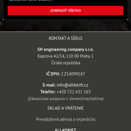
ZOBRAZIŤ VŠETKO
KONTAKT A SÍDLO
SH engineering company s.r.o.
Kaprova 42/14, 110 00 Praha 1
Česká republika
IČ DPH:
CZ14099187
E-mail:
info@all4drift.cz
Telefón:
+420 722 631 163
(Zákaznícka podpora v slovenčine/češtine)
SKLAD A VRÁTENIE
Prevádzková adresa a expedícia:
ALL4DRIFT