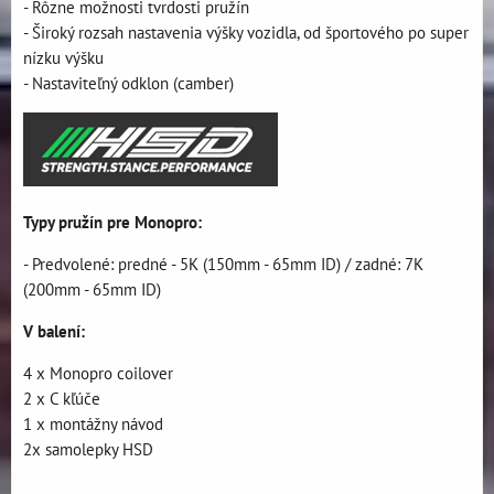
- Rôzne možnosti tvrdosti pružín
- Široký rozsah nastavenia výšky vozidla, od športového po super
nízku výšku
- Nastaviteľný odklon (camber)
Typy pružín pre Monopro:
- Predvolené: predné - 5K (150mm - 65mm ID) / zadné: 7K
(200mm - 65mm ID)
V balení:
4 x Monopro coilover
2 x C kľúče
1 x montážny návod
2x samolepky HSD