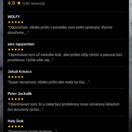
4.9 ★
(182 recenzií)
WOLFY
★★★★★
"Odporúčam, všetko prišlo v poriadku som veľmi spokojný. Rýchle
doručenie...."
alex nguyenVan
★★★★★
"Objednával som už niekoľko krát , diel prišiel vždy rýchlo a pasoval bez
problémov. Určite ešte obj..."
Jakub Kovacs
★★★★★
"Super skusenost, všetko prišlo ako mala na čas...."
Peter Jackulík
★★★★★
"Objednávam som 3x a zatiaľ bez problémov, tovar označený skladom
bol doručený rýchlo..."
Haly štuk
★★★★★
"Spokojnosť rýchle dodanie...."