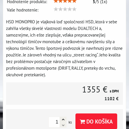
Hodnotenie produktu:
5
/
5
(
1
x)
Vaše hodnotenie:
HSD MONOPRO je vlajková loď spoločnosti HSD, ktorá v sebe
zahŕňa všetky skvelé vlastnosti modelu DUALTECH a,
samozrejme, ich ešte zlepšuje, vďaka prepracovanejšej
technológií tlmičov monotube a celkovému navýšeniu sily a
výkonu tlmičov. Tento športový podvozok je navrhnutý pre rôzne
použitie. Je zároveň vhodný na ulicu „street racing“. Jeho kvalita
bez problémov postačuje náročným užívateľom v
profesionálnom motošporte (DRIFT, RALLY, preteky do vrchu,
okruhové pretekanie).
1355 €
s DPH
1102 €
DO KOŠÍKA
ks