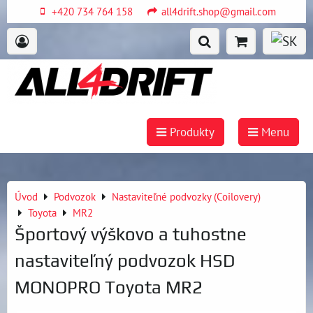
+420 734 764 158
all4drift.shop@gmail.com
Produkty
Menu
Úvod
Podvozok
Nastaviteľné podvozky (Coilovery)
Toyota
MR2
Športový výškovo a tuhostne
nastaviteľný podvozok HSD
MONOPRO Toyota MR2