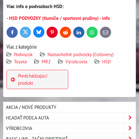
Viac info o podvozkoch HSD:
- HSD PODVOZKY (tlumiče / sportovní pružiny) - info
Bluesky
Twitter
Facebook
Pinterest
Reddit
LinkedIn
WhatsApp
E-
mail
Viac z kategórie
Podvozok
Nastaviteľné podvozky (Coilovery)
Toyota
MR2
Výrobcovia
HSD
Predchádzajúci
produkt
AKCIA / NOVÉ PRODUKTY
HĽADAŤ PODĽA AUTA
VÝROBCOVIA
BASIC LINE - ZAČNI DRIFTOVAŤ