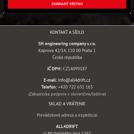
ZOBRAZIŤ VŠETKO
KONTAKT A SÍDLO
SH engineering company s.r.o.
Kaprova 42/14, 110 00 Praha 1
Česká republika
IČ DPH:
CZ14099187
E-mail:
info@all4drift.cz
Telefón:
+420 722 631 163
(Zákaznícka podpora v slovenčine/češtine)
SKLAD A VRÁTENIE
Prevádzková adresa a expedícia:
ALL4DRIFT
U Michelského lesa 1267