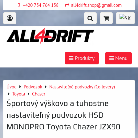
+420 734 764 158
all4drift.shop@gmail.com
Produkty
Menu
Úvod
Podvozok
Nastaviteľné podvozky (Coilovery)
Toyota
Chaser
Športový výškovo a tuhostne
nastaviteľný podvozok HSD
MONOPRO Toyota Chazer JZX90