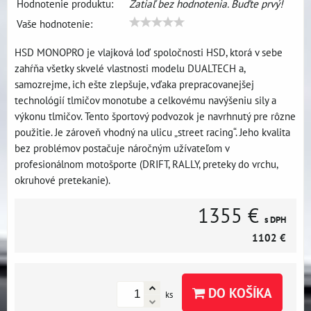
Hodnotenie produktu:
Zatiaľ bez hodnotenia. Buďte prvý!
Vaše hodnotenie:
HSD MONOPRO je vlajková loď spoločnosti HSD, ktorá v sebe
zahŕňa všetky skvelé vlastnosti modelu DUALTECH a,
samozrejme, ich ešte zlepšuje, vďaka prepracovanejšej
technológií tlmičov monotube a celkovému navýšeniu sily a
výkonu tlmičov. Tento športový podvozok je navrhnutý pre rôzne
použitie. Je zároveň vhodný na ulicu „street racing“. Jeho kvalita
bez problémov postačuje náročným užívateľom v
profesionálnom motošporte (DRIFT, RALLY, preteky do vrchu,
okruhové pretekanie).
1355 €
s DPH
1102 €
DO KOŠÍKA
ks