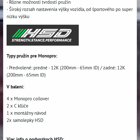
- Rôzne možnosti tvrdosti pružín
- Široký rozsah nastavenia výšky vozidla, od športového po super
nízku výšku
Typy pružín pre Monopro:
- Predvolené: predné - 12K (200mm - 65mm ID) / zadné: 12K
(200mm - 65mm ID)
V balení:
4 x Monopro coilover
2 x C kľúče
1 x montážny návod
2x samolepky HSD
Viac info o podvozkoch HSD: