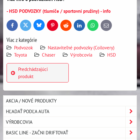
- HSD PODVOZKY (tlumiče / sportovní pružiny) - info
Bluesky
Twitter
Facebook
Pinterest
Reddit
LinkedIn
WhatsApp
E-
mail
Viac z kategórie
Podvozok
Nastaviteľné podvozky (Coilovery)
Toyota
Chaser
Výrobcovia
HSD
Predchádzajúci
produkt
AKCIA / NOVÉ PRODUKTY
HĽADAŤ PODĽA AUTA
VÝROBCOVIA
BASIC LINE - ZAČNI DRIFTOVAŤ