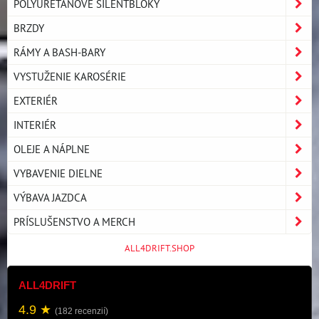
POLYURETÁNOVÉ SILENTBLOKY
BRZDY
RÁMY A BASH-BARY
VYSTUŽENIE KAROSÉRIE
EXTERIÉR
INTERIÉR
OLEJE A NÁPLNE
VYBAVENIE DIELNE
VÝBAVA JAZDCA
PRÍSLUŠENSTVO A MERCH
ALL4DRIFT.SHOP
ALL4DRIFT
4.9 ★
(182 recenzií)