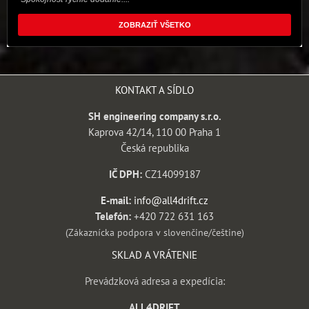
ZOBRAZIŤ VŠETKO
KONTAKT A SÍDLO
SH engineering company s.r.o.
Kaprova 42/14, 110 00 Praha 1
Česká republika
IČ DPH:
CZ14099187
E-mail:
info@all4drift.cz
Telefón:
+420 722 631 163
(Zákaznícka podpora v slovenčine/češtine)
SKLAD A VRÁTENIE
Prevádzková adresa a expedícia:
ALL4DRIFT