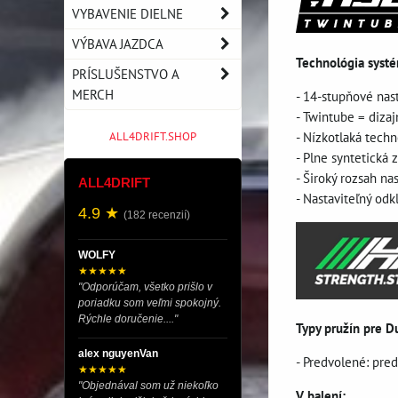
VYBAVENIE DIELNE
VÝBAVA JAZDCA
Technológia syst
PRÍSLUŠENSTVO A
MERCH
- 14-stupňové nas
- Twintube = diza
- Nízkotlaká techn
ALL4DRIFT.SHOP
- Plne syntetická
- Široký rozsah na
ALL4DRIFT
- Nastaviteľný odk
4.9 ★
(182 recenzií)
WOLFY
★★★★★
"Odporúčam, všetko prišlo v
poriadku som veľmi spokojný.
Rýchle doručenie...."
Typy pružín pre D
alex nguyenVan
- Predvolené: pre
★★★★★
"Objednával som už niekoľko
V balení: