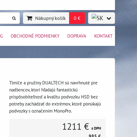
Nákupný košík
0 €
OG
OBCHODNÉ PODMIENKY
DOPRAVA
KONTAKT
Tlmiče a pružiny DUALTECH sú navrhnuté pre
nadšencov, ktorí hľadajú fantastickú
prispôsobiteľnosť a kvalitu podvozku HSD bez
potreby zachádzať do extrémov, ktoré ponúkajú
podvozky s označením MonoPro.
1211 €
s DPH
985 €