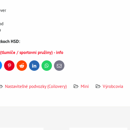
over
od
D
ozkoch HSD:
lumiče / sportovní pružiny) - info
uesky
Pinterest
Reddit
LinkedIn
WhatsApp
E-
mail
Nastaviteľné podvozky (Coilovery)
Mini
Výrobcovia