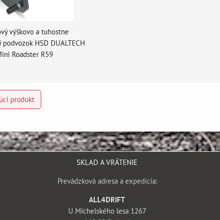
vý výškovo a tuhostne
ný podvozok HSD DUALTECH
ini Roadster R59
úci produkt
SKLAD A VRÁTENIE
Prevádzková adresa a expedícia:
ALL4DRIFT
U Michelského lesa 1267