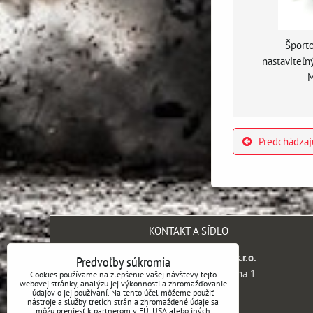
Športo
nastaviteľ
M
Predchádzaj
KONTAKT A SÍDLO
SH engineering company s.r.o.
Predvoľby súkromia
Kaprova 42/14, 110 00 Praha 1
Cookies používame na zlepšenie vašej návštevy tejto
webovej stránky, analýzu jej výkonnosti a zhromažďovanie
Česká republika
údajov o jej používaní. Na tento účel môžeme použiť
nástroje a služby tretích strán a zhromaždené údaje sa
môžu preniesť k partnerom v EÚ, USA alebo iných