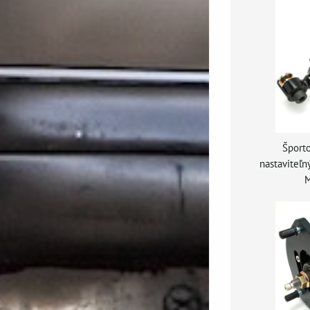
Športo
nastaviteľ
M