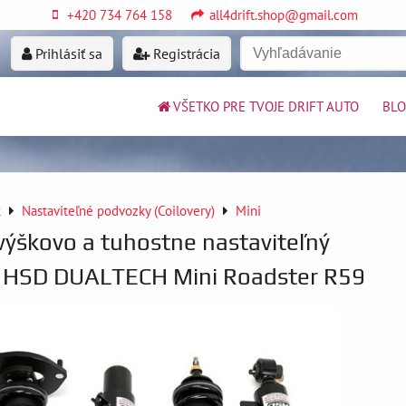
+420 734 764 158
all4drift.shop@gmail.com
Prihlásiť sa
Registrácia
VŠETKO PRE TVOJE DRIFT AUTO
BL
k
Nastaviteľné podvozky (Coilovery)
Mini
výškovo a tuhostne nastaviteľný
 HSD DUALTECH Mini Roadster R59