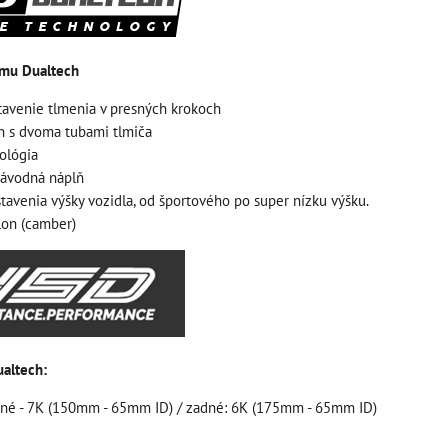
ému Dualtech
tavenie tlmenia v presných krokoch
jn s dvoma tubami tlmiča
ológia
 závodná náplň
stavenia výšky vozidla, od športového po super nízku výšku.
lon (camber)
ualtech:
dné - 7K (150mm - 65mm ID) / zadné: 6K (175mm - 65mm ID)