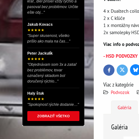
krát , diel prišiel vždy rýchlo a
pasoval bez problémov. Určite
4 x Dualtech coil
ešte obj..."
2 x C kľúče
1 x montážny náv
Jakub Kovacs
★★★★★
2x samolepky HS
"Super skusenost, všetko
prišlo ako mala na čas...."
Viac info o podv
Peter Jackulík
- HSD PODVOZKY (t
★★★★★
"Objednávam som 3x a zatiaľ
bez problémov, tovar
Bl
Twitter
Facebook
označený skladom bol
doručený rýchlo..."
Viac z kategórie
Podvozok
Haly štuk
★★★★★
"Spokojnosť rýchle dodanie...."
Galéria
ZOBRAZIŤ VŠETKO
Galéria