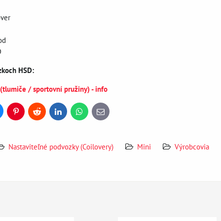
over
od
D
ozkoch HSD:
lumiče / sportovní pružiny) - info
uesky
Pinterest
Reddit
LinkedIn
WhatsApp
E-
mail
Nastaviteľné podvozky (Coilovery)
Mini
Výrobcovia