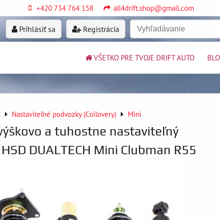
+420 734 764 158
all4drift.shop@gmail.com
Prihlásiť sa
Registrácia
VŠETKO PRE TVOJE DRIFT AUTO
BL
k
Nastaviteľné podvozky (Coilovery)
Mini
výškovo a tuhostne nastaviteľný
 HSD DUALTECH Mini Clubman R55