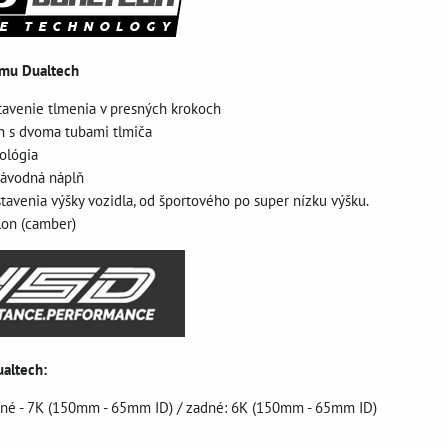
ému Dualtech
tavenie tlmenia v presných krokoch
jn s dvoma tubami tlmiča
ológia
 závodná náplň
stavenia výšky vozidla, od športového po super nízku výšku.
lon (camber)
ualtech:
dné - 7K (150mm - 65mm ID) / zadné: 6K (150mm - 65mm ID)