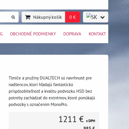
Nákupný košík
0 €
OG
OBCHODNÉ PODMIENKY
DOPRAVA
KONTAKT
Tlmiče a pružiny DUALTECH sú navrhnuté pre
nadšencov, ktorí hľadajú fantastickú
prispôsobiteľnosť a kvalitu podvozku HSD bez
potreby zachádzať do extrémov, ktoré ponúkajú
podvozky s označením MonoPro.
1211 €
s DPH
985 €