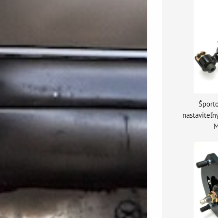
Športo
nastaviteľ
M