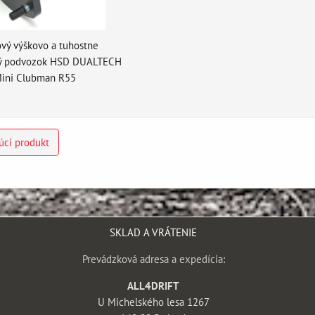
vý výškovo a tuhostne
ný podvozok HSD DUALTECH
ini Clubman R55
úci produkt
SKLAD A VRÁTENIE
Prevádzková adresa a expedícia:
ALL4DRIFT
U Michelského lesa 1267