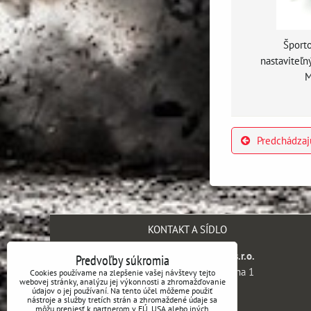
Športo
nastaviteľ
M
Predchádzaj
KONTAKT A SÍDLO
SH engineering company s.r.o.
Predvoľby súkromia
Kaprova 42/14, 110 00 Praha 1
Cookies používame na zlepšenie vašej návštevy tejto
webovej stránky, analýzu jej výkonnosti a zhromažďovanie
Česká republika
údajov o jej používaní. Na tento účel môžeme použiť
nástroje a služby tretích strán a zhromaždené údaje sa
môžu preniesť k partnerom v EÚ, USA alebo iných