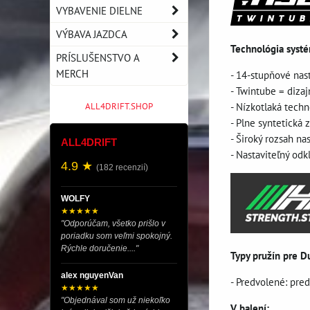
VYBAVENIE DIELNE
VÝBAVA JAZDCA
Technológia syst
PRÍSLUŠENSTVO A
MERCH
- 14-stupňové nas
- Twintube = diza
- Nízkotlaká techn
ALL4DRIFT.SHOP
- Plne syntetická
- Široký rozsah na
ALL4DRIFT
- Nastaviteľný odk
4.9 ★
(182 recenzií)
WOLFY
★★★★★
"Odporúčam, všetko prišlo v
poriadku som veľmi spokojný.
Rýchle doručenie...."
Typy pružín pre D
alex nguyenVan
- Predvolené: pre
★★★★★
"Objednával som už niekoľko
V balení: