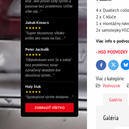
krát , diel prišiel vždy rýchlo a
pasoval bez problémov. Určite
4 x Dualtech coil
ešte obj..."
2 x C kľúče
1 x montážny náv
Jakub Kovacs
★★★★★
2x samolepky HS
"Super skusenost, všetko
prišlo ako mala na čas...."
Viac info o podv
Peter Jackulík
- HSD PODVOZKY (t
★★★★★
"Objednávam som 3x a zatiaľ
bez problémov, tovar
Bl
Twitter
Facebook
označený skladom bol
doručený rýchlo..."
Viac z kategórie
Podvozok
Haly štuk
★★★★★
"Spokojnosť rýchle dodanie...."
Galéria
ZOBRAZIŤ VŠETKO
Galéria