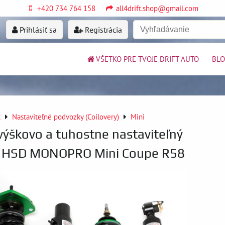
+420 734 764 158
all4drift.shop@gmail.com
Prihlásiť sa
Registrácia
VŠETKO PRE TVOJE DRIFT AUTO
BL
k
Nastaviteľné podvozky (Coilovery)
Mini
výškovo a tuhostne nastaviteľný
 HSD MONOPRO Mini Coupe R58