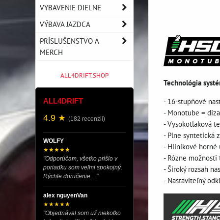
VYBAVENIE DIELNE
VÝBAVA JAZDCA
PRÍSLUŠENSTVO A
MERCH
ALL4DRIFT.SHOP
Technológia syst
- 16-stupňové nas
ALL4DRIFT
- Monotube = diza
4.9 ★
(182 recenzií)
- Vysokotlaková t
- Plne syntetická
WOLFY
- Hliníkové horné 
★★★★★
- Rôzne možnosti 
"Odporúčam, všetko prišlo v
poriadku som veľmi spokojný.
- Široký rozsah na
Rýchle doručenie...."
- Nastaviteľný odk
alex nguyenVan
★★★★★
"Objednával som už niekoľko