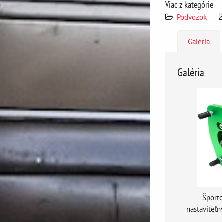
Viac z kategórie
Podvozok
Galéria
Galéria
Športo
nastavite