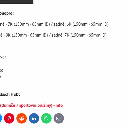
onopro:
dné - 7K (150mm - 65mm ID) / zadné: 6K (150mm - 65mm ID)
dné - 9K (150mm - 65mm ID) / zadné: 7K (150mm - 65mm ID)
over
od
D
ozkoch HSD:
lumiče / sportovní pružiny) - info
uesky
Pinterest
Reddit
LinkedIn
WhatsApp
E-
mail