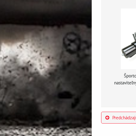
Športo
nastavite
Predchádzaj