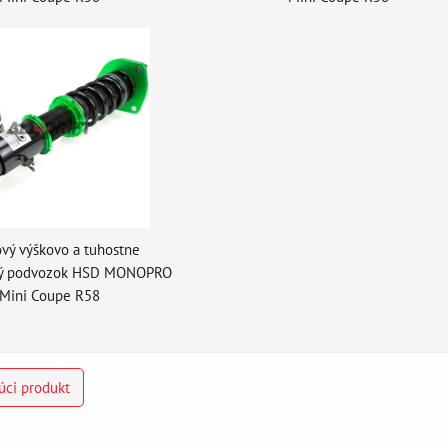
vý výškovo a tuhostne
ľný podvozok HSD MONOPRO
Mini Coupe R58
úci produkt