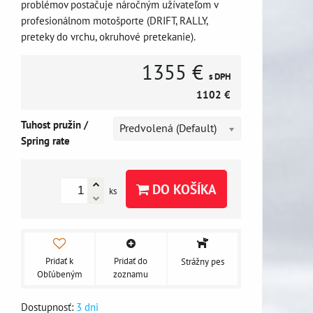
problémov postačuje náročným užívateľom v
profesionálnom motošporte (DRIFT, RALLY,
preteky do vrchu, okruhové pretekanie).
1355 €
s DPH
1102 €
Tuhost pružin /
Predvolená (Default)
Spring rate
DO KOŠÍKA
ks
Pridať k
Pridať do
Strážny pes
Obľúbeným
zoznamu
Dostupnosť:
3 dni