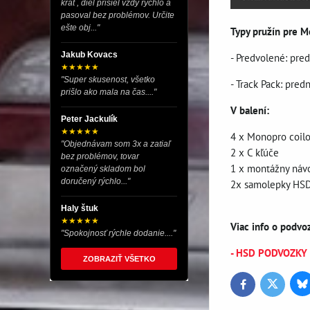
krát , diel prišiel vždy rýchlo a
pasoval bez problémov. Určite
ešte obj..."
Typy pružín pre M
Jakub Kovacs
- Predvolené: pre
★★★★★
"Super skusenost, všetko
- Track Pack: pre
prišlo ako mala na čas...."
V balení:
Peter Jackulík
★★★★★
4 x Monopro coil
"Objednávam som 3x a zatiaľ
2 x C kľúče
bez problémov, tovar
1 x montážny náv
označený skladom bol
doručený rýchlo..."
2x samolepky HS
Haly štuk
★★★★★
Viac info o podv
"Spokojnosť rýchle dodanie...."
- HSD PODVOZKY (t
ZOBRAZIŤ VŠETKO
Bl
Twitter
Facebook