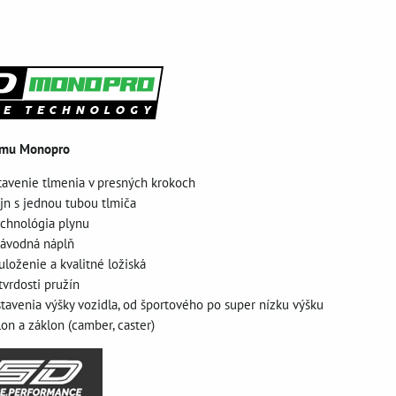
ému Monopro
tavenie tlmenia v presných krokoch
jn s jednou tubou tlmiča
echnológia plynu
 závodná náplň
uloženie a kvalitné ložiská
tvrdosti pružín
stavenia výšky vozidla, od športového po super nízku výšku
lon a záklon (camber, caster)