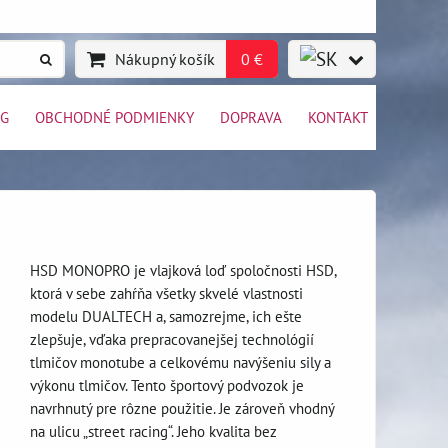
Nákupný košík
0 €
OG
OBCHODNÉ PODMIENKY
DOPRAVA
KONTAKT
HSD MONOPRO je vlajková loď spoločnosti HSD,
ktorá v sebe zahŕňa všetky skvelé vlastnosti
modelu DUALTECH a, samozrejme, ich ešte
zlepšuje, vďaka prepracovanejšej technológií
tlmičov monotube a celkovému navýšeniu sily a
výkonu tlmičov. Tento športový podvozok je
navrhnutý pre rôzne použitie. Je zároveň vhodný
na ulicu „street racing“. Jeho kvalita bez