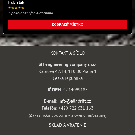
Haly štuk
★★★★★
"Spokojnosť rýchle dodanie...."
ZOBRAZIŤ VŠETKO
KONTAKT A SÍDLO
SH engineering company s.r.o.
Kaprova 42/14, 110 00 Praha 1
Česká republika
IČ DPH:
CZ14099187
E-mail:
info@all4drift.cz
Telefón:
+420 722 631 163
(Zákaznícka podpora v slovenčine/češtine)
SKLAD A VRÁTENIE