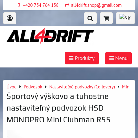
+420 734 764 158
all4drift.shop@gmail.com
Produkty
Menu
Úvod
Podvozok
Nastaviteľné podvozky (Coilovery)
Mini
Športový výškovo a tuhostne
nastaviteľný podvozok HSD
MONOPRO Mini Clubman R55