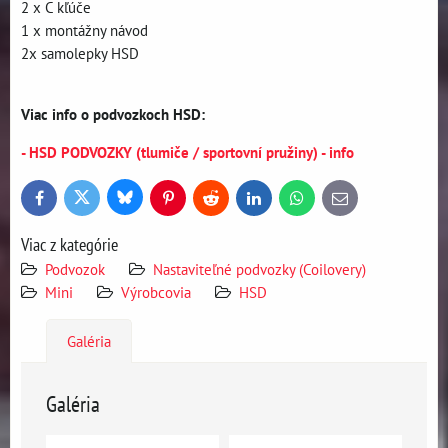
2 x C kľúče
1 x montážny návod
2x samolepky HSD
Viac info o podvozkoch HSD:
- HSD PODVOZKY (tlumiče / sportovní pružiny) - info
Bluesky
Twitter
Facebook
Pinterest
Reddit
LinkedIn
WhatsApp
E-
mail
Viac z kategórie
Podvozok
Nastaviteľné podvozky (Coilovery)
Mini
Výrobcovia
HSD
Galéria
Galéria