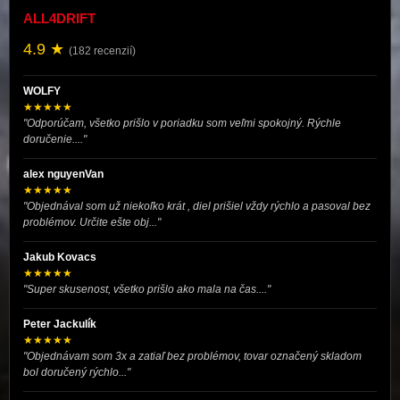
ALL4DRIFT
4.9 ★
(182 recenzií)
WOLFY
★★★★★
"Odporúčam, všetko prišlo v poriadku som veľmi spokojný. Rýchle
doručenie...."
alex nguyenVan
★★★★★
"Objednával som už niekoľko krát , diel prišiel vždy rýchlo a pasoval bez
problémov. Určite ešte obj..."
Jakub Kovacs
★★★★★
"Super skusenost, všetko prišlo ako mala na čas...."
Peter Jackulík
★★★★★
"Objednávam som 3x a zatiaľ bez problémov, tovar označený skladom
bol doručený rýchlo..."