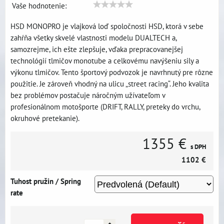
Vaše hodnotenie:
HSD MONOPRO je vlajková loď spoločnosti HSD, ktorá v sebe
zahŕňa všetky skvelé vlastnosti modelu DUALTECH a,
samozrejme, ich ešte zlepšuje, vďaka prepracovanejšej
technológií tlmičov monotube a celkovému navýšeniu sily a
výkonu tlmičov. Tento športový podvozok je navrhnutý pre rôzne
použitie. Je zároveň vhodný na ulicu „street racing“. Jeho kvalita
bez problémov postačuje náročným užívateľom v
profesionálnom motošporte (DRIFT, RALLY, preteky do vrchu,
okruhové pretekanie).
1355 €
s DPH
1102 €
Tuhost pružin / Spring
rate