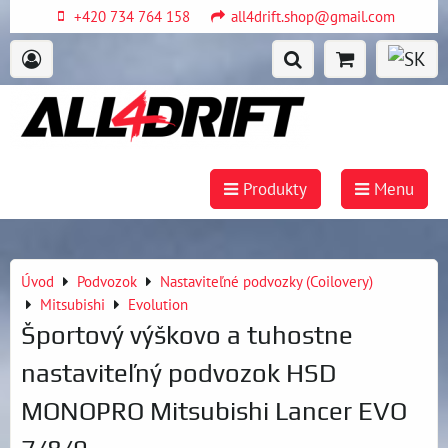
+420 734 764 158
all4drift.shop@gmail.com
Produkty
Menu
Úvod
Podvozok
Nastaviteľné podvozky (Coilovery)
Mitsubishi
Evolution
Športový výškovo a tuhostne
nastaviteľný podvozok HSD
MONOPRO Mitsubishi Lancer EVO