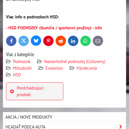
Viac info o podvozkoch HSD:
- HSD PODVOZKY (tlumiče / sportovní pružiny) - info
Bluesky
Twitter
Facebook
Pinterest
Reddit
LinkedIn
WhatsApp
E-
mail
Viac z kategórie
Podvozok
Nastaviteľné podvozky (Coilovery)
Mitsubishi
Evolution
Výrobcovia
HSD
Predchádzajúci
produkt
AKCIA / NOVÉ PRODUKTY
HĽADAŤ PODĽA AUTA