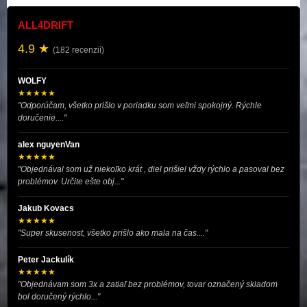
ALL4DRIFT
4.9 ★
(182 recenzií)
WOLFY
★★★★★
"Odporúčam, všetko prišlo v poriadku som veľmi spokojný. Rýchle
doručenie...."
alex nguyenVan
★★★★★
"Objednával som už niekoľko krát , diel prišiel vždy rýchlo a pasoval bez
problémov. Určite ešte obj..."
Jakub Kovacs
★★★★★
"Super skusenost, všetko prišlo ako mala na čas...."
Peter Jackulík
★★★★★
"Objednávam som 3x a zatiaľ bez problémov, tovar označený skladom
bol doručený rýchlo..."