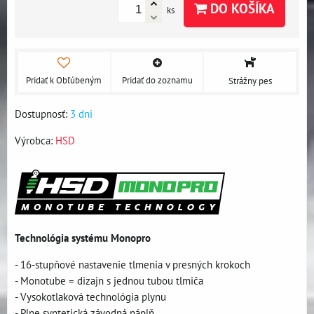
DO KOŠÍKA
ks
Pridať k Obľúbeným
Pridať do zoznamu
Strážny pes
Dostupnosť:
3 dni
Výrobca:
HSD
Technológia systému Monopro
- 16-stupňové nastavenie tlmenia v presných krokoch
- Monotube = dizajn s jednou tubou tlmiča
- Vysokotlaková technológia plynu
- Plne syntetická závodná náplň