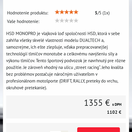
Hodnotenie produktu:
5
/
5
(
1
x)
Vaše hodnotenie:
HSD MONOPRO je vlajková loď spoločnosti HSD, ktorá v sebe
zahŕňa všetky skvelé vlastnosti modelu DUALTECH a,
samozrejme, ich ešte zlepšuje, vďaka prepracovanejšej
technológií tlmičov monotube a celkovému navýšeniu sily a
výkonu tlmičov. Tento športový podvozok je navrhnutý pre rôzne
použitie. Je zároveň vhodný na ulicu „street racing“. Jeho kvalita
bez problémov postačuje náročným užívateľom v
profesionálnom motošporte (DRIFT, RALLY, preteky do vrchu,
okruhové pretekanie).
1355 €
s DPH
1102 €