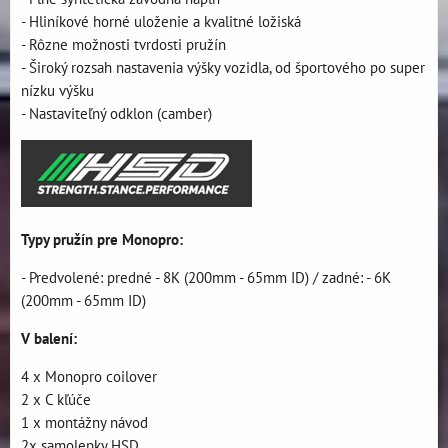
- Hliníkové horné uloženie a kvalitné ložiská
- Rôzne možnosti tvrdosti pružín
- Široký rozsah nastavenia výšky vozidla, od športového po super
nízku výšku
- Nastaviteľný odklon (camber)
Typy pružín pre Monopro:
- Predvolené: predné - 8K (200mm - 65mm ID) / zadné: - 6K
(200mm - 65mm ID)
V balení:
4 x Monopro coilover
2 x C kľúče
1 x montážny návod
2x samolepky HSD