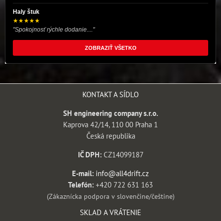
Haly štuk
★★★★★
"Spokojnosť rýchle dodanie...."
ZOBRAZIŤ VŠETKO
KONTAKT A SÍDLO
SH engineering company s.r.o.
Kaprova 42/14, 110 00 Praha 1
Česká republika
IČ DPH:
CZ14099187
E-mail:
info@all4drift.cz
Telefón:
+420 722 631 163
(Zákaznícka podpora v slovenčine/češtine)
SKLAD A VRÁTENIE