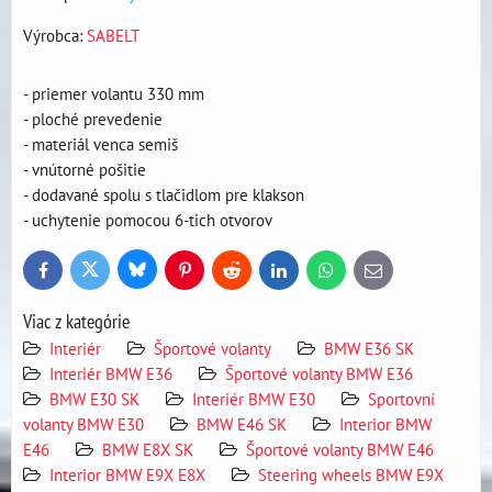
Výrobca:
SABELT
- priemer volantu 330 mm
- ploché prevedenie
- materiál venca semiš
- vnútorné pošitie
- dodavané spolu s tlačidlom pre klakson
- uchytenie pomocou 6-tich otvorov
Bluesky
Twitter
Facebook
Pinterest
Reddit
LinkedIn
WhatsApp
E-
mail
Viac z kategórie
Interiér
Športové volanty
BMW E36 SK
Interiér BMW E36
Športové volanty BMW E36
BMW E30 SK
Interiér BMW E30
Sportovní
volanty BMW E30
BMW E46 SK
Interior BMW
E46
BMW E8X SK
Športové volanty BMW E46
Interior BMW E9X E8X
Steering wheels BMW E9X