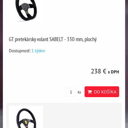
GT pretekársky volant SABELT - 330 mm, plochý
Dostupnosť:
1 týden
238 €
s DPH
DO KOŠÍKA
ks