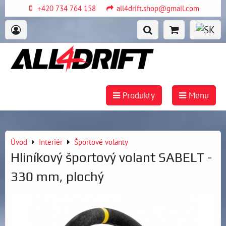
+420 734 764 158
all4drift.shop@gmail.com
Produkty
Menu
Úvod
Interiér
Športové volanty
Hliníkový športový volant SABELT -
330 mm, plochý