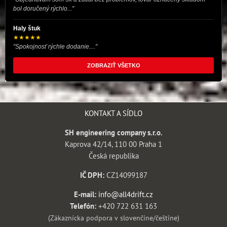
bol doručený rýchlo..."
Haly štuk
★★★★★
"Spokojnosť rýchle dodanie...."
ZOBRAZIŤ VŠETKO
KONTAKT A SÍDLO
SH engineering company s.r.o.
Kaprova 42/14, 110 00 Praha 1
Česká republika
IČ DPH:
CZ14099187
E-mail:
info@all4drift.cz
Telefón:
+420 722 631 163
(Zákaznícka podpora v slovenčine/češtine)