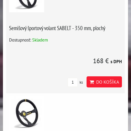
Semišový športový volant SABELT - 350 mm, plochý
Dostupnosť:
Skladem
168 €
s DPH
DO KOŠÍKA
ks