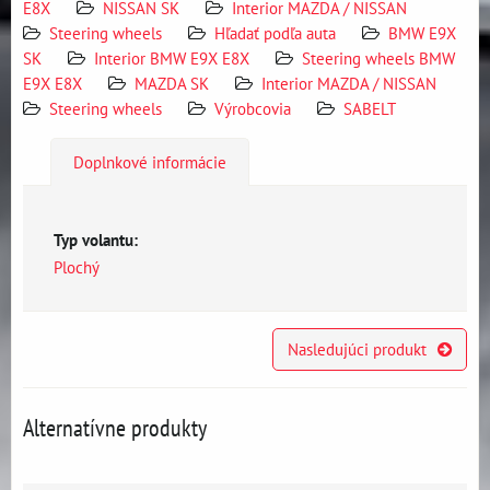
E8X
NISSAN SK
Interior MAZDA / NISSAN
Steering wheels
Hľadať podľa auta
BMW E9X
SK
Interior BMW E9X E8X
Steering wheels BMW
E9X E8X
MAZDA SK
Interior MAZDA / NISSAN
Steering wheels
Výrobcovia
SABELT
Doplnkové informácie
Typ volantu:
Plochý
Nasledujúci produkt
Alternatívne produkty