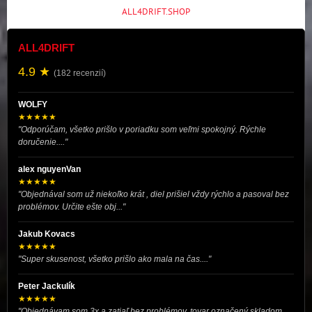
ALL4DRIFT.SHOP
ALL4DRIFT
4.9 ★
(182 recenzií)
WOLFY
★★★★★
"Odporúčam, všetko prišlo v poriadku som veľmi spokojný. Rýchle
doručenie...."
alex nguyenVan
★★★★★
"Objednával som už niekoľko krát , diel prišiel vždy rýchlo a pasoval bez
problémov. Určite ešte obj..."
Jakub Kovacs
★★★★★
"Super skusenost, všetko prišlo ako mala na čas...."
Peter Jackulík
★★★★★
"Objednávam som 3x a zatiaľ bez problémov, tovar označený skladom