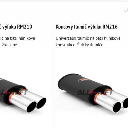
am
buľka
ič výfuku RM210
Koncový tlumič výfuku RM216
ič na bázi hliníkové
Univerzální tlumič na bázi hliníkové
 Zkosené...
konstrukce. Špičky tlumiče...