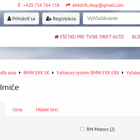
+420 734 764 158
all4drift.shop@gmail.com
Prihlásiť sa
Registrácia
VŠETKO PRE TVOJE DRIFT AUTO
BL
dľa auta
BMW E8X SK
Vyfukový systém BMW E9X E8X
Vyfuko
lmiče
Cena
Hľadať text
RM-Motors (2)