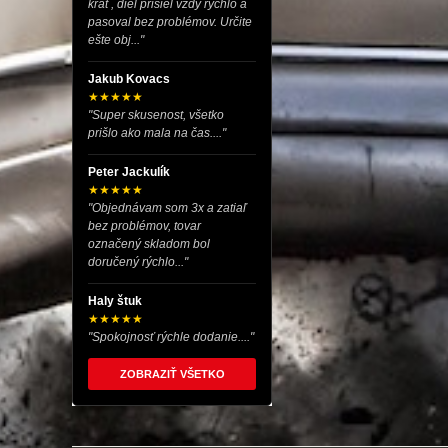
krát , diel prišiel vždy rýchlo a
pasoval bez problémov. Určite
ešte obj..."
Jakub Kovacs
★★★★★
"Super skusenost, všetko
prišlo ako mala na čas...."
Peter Jackulík
★★★★★
"Objednávam som 3x a zatiaľ
bez problémov, tovar
označený skladom bol
doručený rýchlo..."
Haly štuk
★★★★★
"Spokojnosť rýchle dodanie...."
ZOBRAZIŤ VŠETKO