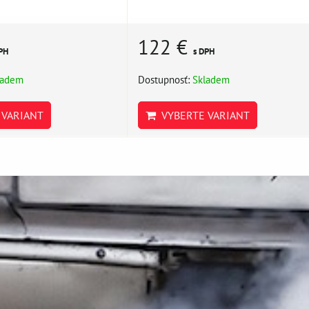
122 €
PH
s DPH
ladem
Dostupnosť:
Skladem
VARIANT
VYBERTE VARIANT