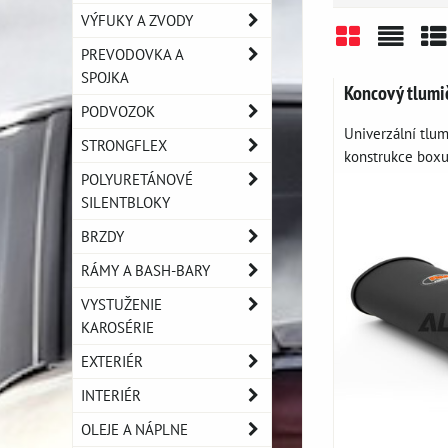
VÝFUKY A ZVODY
PREVODOVKA A
Mriežka
Zozn
Ta
SPOJKA
Koncový tlum
PODVOZOK
Univerzální tlum
STRONGFLEX
konstrukce boxu.
POLYURETÁNOVÉ
SILENTBLOKY
BRZDY
RÁMY A BASH-BARY
VYSTUŽENIE
KAROSÉRIE
EXTERIÉR
INTERIÉR
OLEJE A NÁPLNE