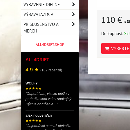
VYBAVENIE DIELNE
VÝBAVA JAZDCA
110 €
s D
PRÍSLUŠENSTVO A
MERCH
Dostupnosť:
Sk
ALL4DRIFT.SHOP
VYBERTE 
ALL4DRIFT
4.9 ★
(182 recenzií)
WOLFY
★★★★★
"Odporúčam, všetko prišlo v
poriadku som veľmi spokojný.
Rýchle doručenie...."
alex nguyenVan
★★★★★
"Objednával som už niekoľko