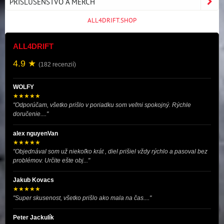
PRÍSLUŠENSTVO A MERCH
ALL4DRIFT.SHOP
ALL4DRIFT
4.9 ★
(182 recenzií)
WOLFY
★★★★★
"Odporúčam, všetko prišlo v poriadku som veľmi spokojný. Rýchle
doručenie...."
alex nguyenVan
★★★★★
"Objednával som už niekoľko krát , diel prišiel vždy rýchlo a pasoval bez
problémov. Určite ešte obj..."
Jakub Kovacs
★★★★★
"Super skusenost, všetko prišlo ako mala na čas...."
Peter Jackulík