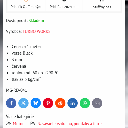
Pridať k Obľúbeným
Pridať do zoznamu
Strážny pes
Dostupnosť:
Skladem
Výrobca:
TURBO WORKS
Cena za 1 meter
verze Black
3 mm
červená
teplota od -60 do +290 °C
tlak až 5 kg/cm²
MG-RD-041
Bluesky
Twitter
Facebook
Pinterest
Reddit
LinkedIn
WhatsApp
E-
mail
Viac z kategórie
Motor
Nasávanie vzduchu, podtlaky a filtre