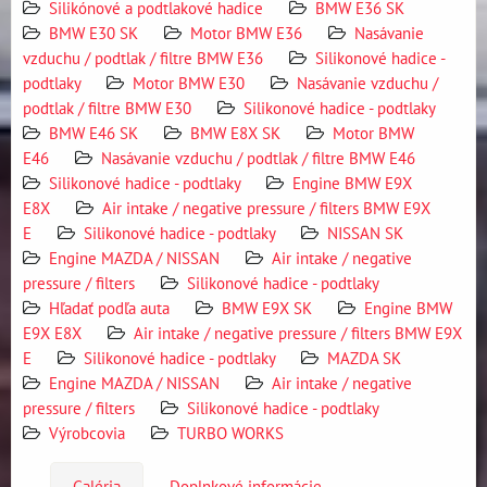
Silikónové a podtlakové hadice
BMW E36 SK
BMW E30 SK
Motor BMW E36
Nasávanie
vzduchu / podtlak / filtre BMW E36
Silikonové hadice -
podtlaky
Motor BMW E30
Nasávanie vzduchu /
podtlak / filtre BMW E30
Silikonové hadice - podtlaky
BMW E46 SK
BMW E8X SK
Motor BMW
E46
Nasávanie vzduchu / podtlak / filtre BMW E46
Silikonové hadice - podtlaky
Engine BMW E9X
E8X
Air intake / negative pressure / filters BMW E9X
E
Silikonové hadice - podtlaky
NISSAN SK
Engine MAZDA / NISSAN
Air intake / negative
pressure / filters
Silikonové hadice - podtlaky
Hľadať podľa auta
BMW E9X SK
Engine BMW
E9X E8X
Air intake / negative pressure / filters BMW E9X
E
Silikonové hadice - podtlaky
MAZDA SK
Engine MAZDA / NISSAN
Air intake / negative
pressure / filters
Silikonové hadice - podtlaky
Výrobcovia
TURBO WORKS
Galéria
Doplnkové informácie