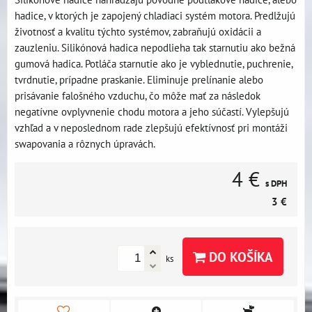
hadice, v ktorých je zapojený chladiaci systém motora. Predlžujú
životnosť a kvalitu týchto systémov, zabraňujú oxidácii a
zauzleniu. Silikónová hadica nepodlieha tak starnutiu ako bežná
gumová hadica. Potláča starnutie ako je vyblednutie, puchrenie,
tvrdnutie, prípadne praskanie. Eliminuje prelínanie alebo
prisávanie falošného vzduchu, čo môže mať za následok
negatívne ovplyvnenie chodu motora a jeho súčastí. Vylepšujú
vzhľad a v neposlednom rade zlepšujú efektívnosť pri montáži
swapovania a rôznych úpravách.
4 €
s DPH
3 €
DO KOŠÍKA
ks