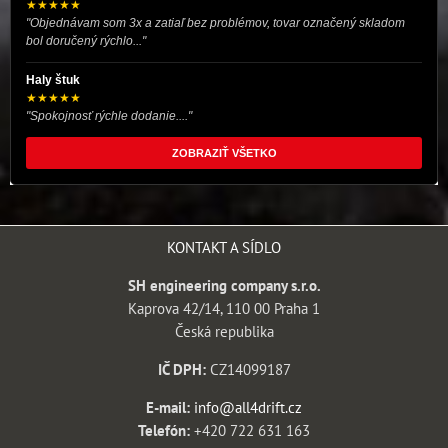
★★★★★
"Objednávam som 3x a zatiaľ bez problémov, tovar označený skladom
bol doručený rýchlo..."
Haly štuk
★★★★★
"Spokojnosť rýchle dodanie...."
ZOBRAZIŤ VŠETKO
KONTAKT A SÍDLO
SH engineering company s.r.o.
Kaprova 42/14, 110 00 Praha 1
Česká republika
IČ DPH:
CZ14099187
E-mail:
info@all4drift.cz
Telefón:
+420 722 631 163