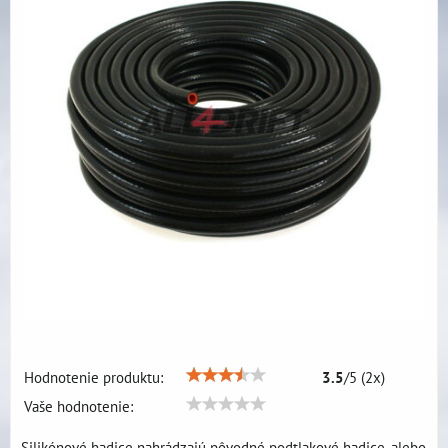
Hodnotenie produktu:
3.5
/
5
(
2
x)
Vaše hodnotenie:
Silikónové hadice nahrádzajú pôvodné podtlakové hadice, alebo