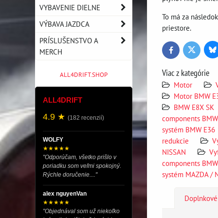
VYBAVENIE DIELNE
To má za následok
VÝBAVA JAZDCA
priestore.
PRÍSLUŠENSTVO A
MERCH
Bl
Twitter
Facebook
Viac z kategórie
ALL4DRIFT.SHOP
Motor
Motor BMW E
ALL4DRIFT
BMW E8X SK
4.9 ★
components BMW
(182 recenzií)
systém BMW E36
redukcie
V
WOLFY
★★★★★
NISSAN
Vy
"Odporúčam, všetko prišlo v
components BMW
poriadku som veľmi spokojný.
systém MAZDA / 
Rýchle doručenie...."
alex nguyenVan
Doplnkové
★★★★★
"Objednával som už niekoľko