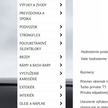
VÝFUKY A ZVODY
PREVODOVKA A
SPOJKA
PODVOZOK
STRONGFLEX
POLYURETÁNOVÉ
SILENTBLOKY
Hodnotenie produ
BRZDY
Vaše hodnotenie:
RÁMY A BASH-BARY
Rozmery:
VYSTUŽENIE
KAROSÉRIE
Priemer okienok v
Turbo príruba: T3
EXTERIÉR
Príruba odpadovej
INTERIÉR
Utesnené výfukové
OLEJE A NÁPLNE
plynov nie je sme