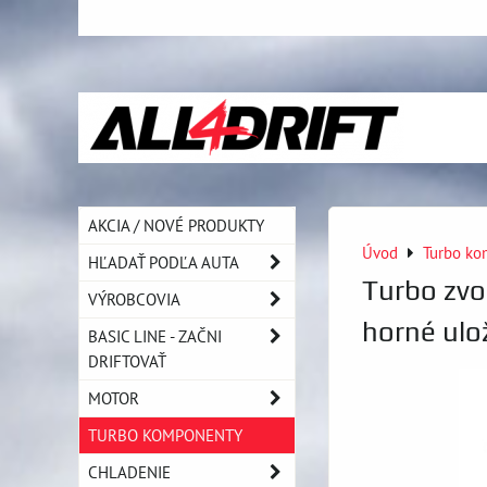
AKCIA / NOVÉ PRODUKTY
Úvod
Turbo ko
HĽADAŤ PODĽA AUTA
Turbo zv
VÝROBCOVIA
horné ulo
BASIC LINE - ZAČNI
DRIFTOVAŤ
MOTOR
TURBO KOMPONENTY
CHLADENIE