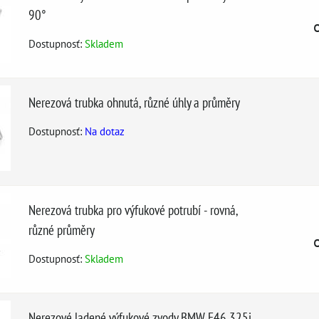
90°
Dostupnosť:
Skladem
Nerezová trubka ohnutá, různé úhly a průměry
Dostupnosť:
Na dotaz
Nerezová trubka pro výfukové potrubí - rovná,
různé průměry
Dostupnosť:
Skladem
Nerezové ladené výfukové zvody BMW E46 325i