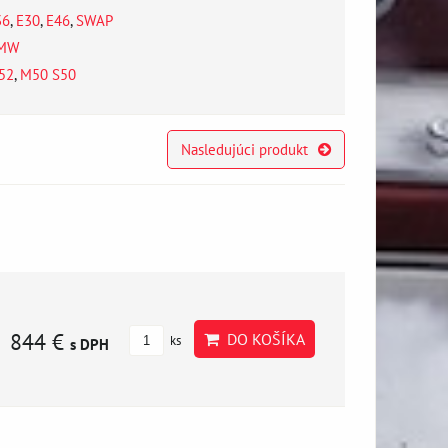
36
,
E30
,
E46
,
SWAP
MW
52
,
M50 S50
Nasledujúci produkt
844 €
DO KOŠÍKA
ks
s DPH