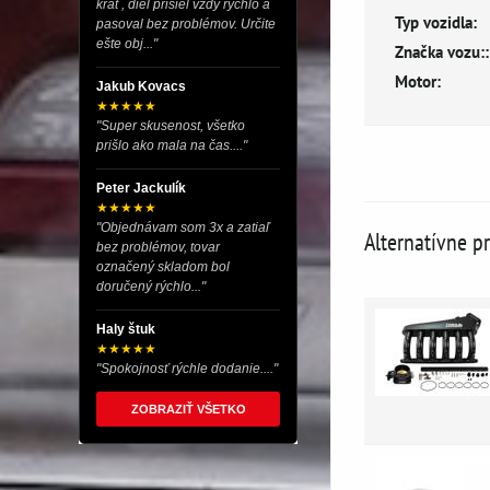
krát , diel prišiel vždy rýchlo a
Typ vozidla:
pasoval bez problémov. Určite
ešte obj..."
Značka vozu::
Motor:
Jakub Kovacs
★★★★★
"Super skusenost, všetko
prišlo ako mala na čas...."
Peter Jackulík
★★★★★
"Objednávam som 3x a zatiaľ
Alternatívne p
bez problémov, tovar
označený skladom bol
doručený rýchlo..."
Haly štuk
★★★★★
"Spokojnosť rýchle dodanie...."
ZOBRAZIŤ VŠETKO