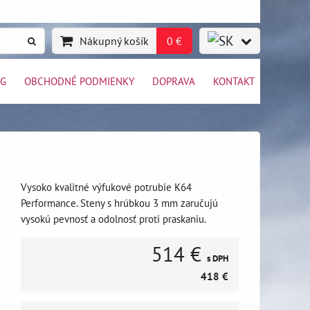
Nákupný košík
0 €
OG
OBCHODNÉ PODMIENKY
DOPRAVA
KONTAKT
Vysoko kvalitné výfukové potrubie K64
Performance. Steny s hrúbkou 3 mm zaručujú
vysokú pevnosť a odolnosť proti praskaniu.
514 €
s DPH
418 €