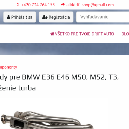
+420 734 764 158
all4drift.shop@gmail.com
Prihlásiť sa
Registrácia
VŠETKO PRE TVOJE DRIFT AUTO
BL
mponenty
ody pre BMW E36 E46 M50, M52, T3,
ženie turba