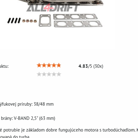
ktu:
4.83
/
5
(
30
x)
ýfukovej príruby: 38/48 mm
 brány: V-BAND 2,5" (63 mm)
 potrubie je základom dobre fungujúceho motora s turbodúchadlom. K
rovaná do turba.