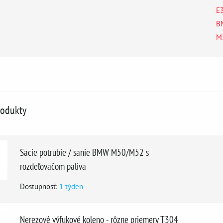
E
B
M
rodukty
Sacie potrubie / sanie BMW M50/M52 s
rozdeľovačom paliva
Dostupnosť:
1 týden
Nerezové výfukové koleno - rôzne priemery T304