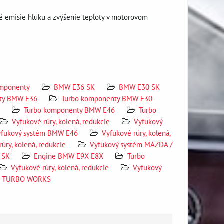
né emisie hluku a zvýšenie teploty v motorovom
omponenty
BMW E36 SK
BMW E30 SK
ty BMW E36
Turbo komponenty BMW E30
Turbo komponenty BMW E46
Turbo
Vyfukové rúry, kolená, redukcie
Vyfukový
yfukový systém BMW E46
Vyfukové rúry, kolená,
úry, kolená, redukcie
Vyfukový systém MAZDA /
 SK
Engine BMW E9X E8X
Turbo
Vyfukové rúry, kolená, redukcie
Vyfukový
TURBO WORKS