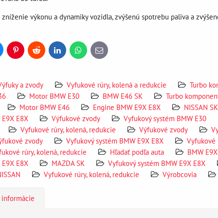
 zníženie výkonu a dynamiky vozidla, zvýšenú spotrebu paliva a zvýše
uesky
Pinterest
Reddit
LinkedIn
WhatsApp
E-
mail
Výfuky a zvody
Vyfukové rúry, kolená a redukcie
Turbo k
36
Motor BMW E30
BMW E46 SK
Turbo komponen
Motor BMW E46
Engine BMW E9X E8X
NISSAN SK
 E9X E8X
Výfukové zvody
Vyfukový systém BMW E30
Vyfukové rúry, kolená, redukcie
Výfukové zvody
V
ýfukové zvody
Vyfukový systém BMW E9X E8X
Vyfukové r
fukové rúry, kolená, redukcie
Hľadať podľa auta
BMW E9X
 E9X E8X
MAZDA SK
Vyfukový systém BMW E9X E8X
NISSAN
Vyfukové rúry, kolená, redukcie
Výrobcovia
 informácie