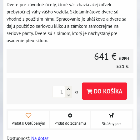
Dvere pre závodné účely, ktoré vás zbavia akejkoľvek
prebytočnej váhy vášho vozidla. Sklolaminátové dvere sú
vhodné s použitím rámu. Spracovanie je ukážkove a dvere sa
dajú použíť zo seriovou klikou a zámkom samozrejme na
seriové pánty. Dvere sú s rámom, ktorý je nachystaný pre
osadenie plexisklom.
641 €
s DPH
521 €
DO KOŠÍKA
ks
Pridať k Obľúbeným
Pridať do zoznamu
Strážny pes
Dostupnosť:
Na dotaz