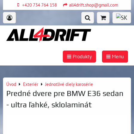
+420 734 764 158
all4drift.shop@gmail.com
Produkty
Menu
Úvod
Exteriér
Jednotlivé diely karosérie
Predné dvere pre BMW E36 sedan
- ultra ľahké, sklolaminát