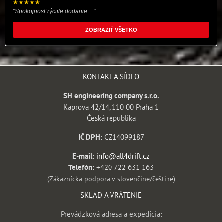
★★★★★
"Spokojnosť rýchle dodanie...."
ZOBRAZIŤ VŠETKO
KONTAKT A SÍDLO
SH engineering company s.r.o.
Kaprova 42/14, 110 00 Praha 1
Česká republika
IČ DPH:
CZ14099187
E-mail:
info@all4drift.cz
Telefón:
+420 722 631 163
(Zákaznícka podpora v slovenčine/češtine)
SKLAD A VRÁTENIE
Prevádzková adresa a expedícia: