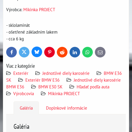
Výrobca:
Mikinka PROJECT
- sklolaminát
- ošetřené základním lakem
- cca 6 kg
Bluesky
Twitter
Facebook
Pinterest
Reddit
LinkedIn
WhatsApp
E-
mail
Viac z kategórie
Exteriér
Jednotlivé diely karosérie
BMW E36
SK
Exteriér BMW E36
Jednotlivé diely karosérie
BMW E36
BMW E30 SK
Hľadať podľa auta
Výrobcovia
Mikinka PROJECT
Galéria
Doplnkové informácie
Galéria