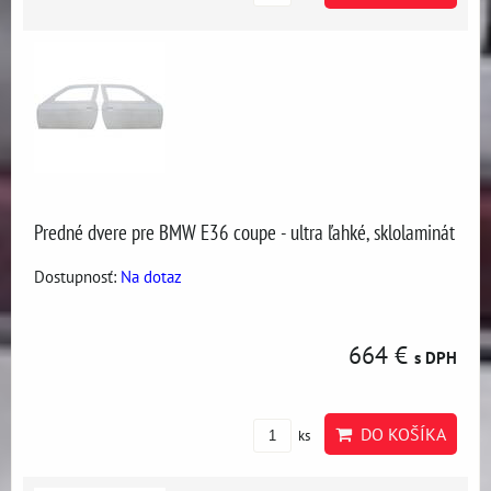
Predné dvere pre BMW E36 coupe - ultra ľahké, sklolaminát
Dostupnosť:
Na dotaz
664 €
s DPH
DO KOŠÍKA
ks