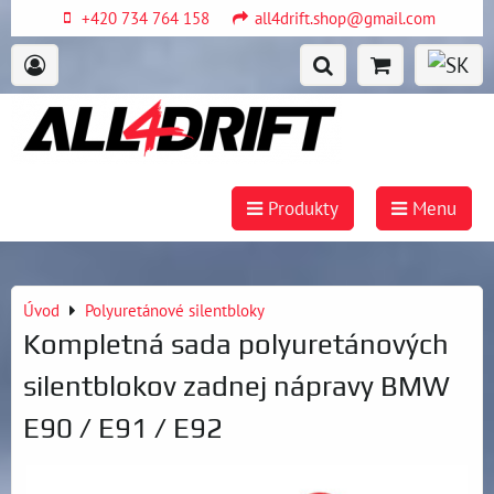
+420 734 764 158
all4drift.shop@gmail.com
Produkty
Menu
Úvod
Polyuretánové silentbloky
Kompletná sada polyuretánových
silentblokov zadnej nápravy BMW
E90 / E91 / E92