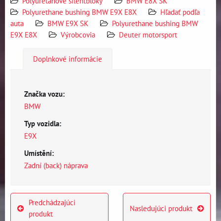
Polyuretánové silentbloky
BMW E8X SK
Polyurethane bushing BMW E9X E8X
Hľadať podľa
auta
BMW E9X SK
Polyurethane bushing BMW
E9X E8X
Výrobcovia
Deuter motorsport
Doplnkové informácie
Značka vozu:
BMW
Typ vozidla:
E9X
Umístění:
Zadní (back) náprava
Predchádzajúci
Nasledujúci produkt
produkt