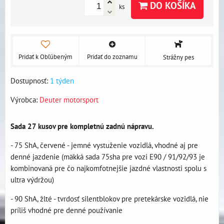
DO KOŠÍKA
ks
Pridať k Obľúbeným
Pridať do zoznamu
Strážny pes
Dostupnosť:
1 týden
Výrobca:
Deuter motorsport
Sada 27 kusov pre kompletnú zadnú nápravu.
- 75 ShA, červené - jemné vystuženie vozidlá, vhodné aj pre
denné jazdenie (mäkká sada 75sha pre vozi E90 / 91/92/93 je
kombinovaná pre čo najkomfotnejšie jazdné vlastnosti spolu s
ultra výdržou)
- 90 ShA, žlté - tvrdosť silentblokov pre pretekárske vozidlá, nie
príliš vhodné pre denné používanie