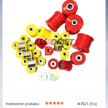
Hodnotenie produktu:
4.71
/
5
(
31
x)