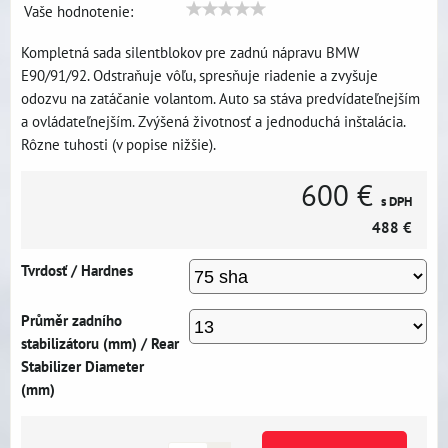
Vaše hodnotenie:
Kompletná sada silentblokov pre zadnú nápravu BMW
E90/91/92. Odstraňuje vôľu, spresňuje riadenie a zvyšuje
odozvu na zatáčanie volantom. Auto sa stáva predvídateľnejším
a ovládateľnejším. Zvýšená životnosť a jednoduchá inštalácia.
Rôzne tuhosti (v popise nižšie).
600 €
s DPH
488 €
Tvrdosť / Hardnes
Průměr zadního
stabilizátoru (mm) / Rear
Stabilizer Diameter
(mm)