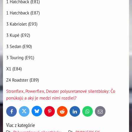
1 Hatchback (E81)
1 Hatchback (E87)
3 Kabriolet (E93)
3 Kupé (E92)
3 Sedan (E90)
3 Touring (E91)
X1 (E84)
Z4 Roadster (E89)
Stronflex, Powerflex, Deuter polyuretanové silentbloky: Čo
ponúkajú a aký je medzi nimi rozdiel?
Bluesky
Twitter
Facebook
Pinterest
Reddit
LinkedIn
WhatsApp
E-
mail
Viac z kategórie