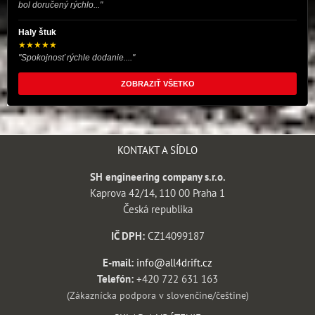
bol doručený rýchlo..."
Haly štuk
★★★★★
"Spokojnosť rýchle dodanie...."
ZOBRAZIŤ VŠETKO
KONTAKT A SÍDLO
SH engineering company s.r.o.
Kaprova 42/14, 110 00 Praha 1
Česká republika
IČ DPH:
CZ14099187
E-mail:
info@all4drift.cz
Telefón:
+420 722 631 163
(Zákaznícka podpora v slovenčine/češtine)