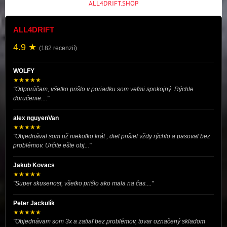
ALL4DRIFT.SHOP
ALL4DRIFT
4.9 ★
(182 recenzií)
WOLFY
★★★★★
"Odporúčam, všetko prišlo v poriadku som veľmi spokojný. Rýchle
doručenie...."
alex nguyenVan
★★★★★
"Objednával som už niekoľko krát , diel prišiel vždy rýchlo a pasoval bez
problémov. Určite ešte obj..."
Jakub Kovacs
★★★★★
"Super skusenost, všetko prišlo ako mala na čas...."
Peter Jackulík
★★★★★
"Objednávam som 3x a zatiaľ bez problémov, tovar označený skladom