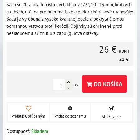
Sada šesťhranných nástrčných kľúčov 1/2 ", 10 - 19 mm, krátkych
a dlhých, určená pre pneumatické a elektrické razové uťahováky.
Sada je vyrobená z vysoko kvalitnej ocele a pokrytá čiernou
ochrannou vrstvou proti korózii. Objímky sú chránené proti
nežiaducemu skĺznutiu z čapu (guľová drážka).
26 €
s DPH
21 €
DO KOŠÍKA
ks
Pridať k Obľúbeným
Pridať do zoznamu
Strážny pes
Dostupnosť:
Skladem