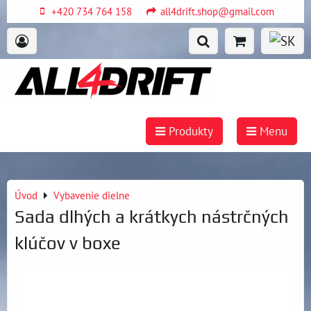
+420 734 764 158
all4drift.shop@gmail.com
Produkty
Menu
Úvod
Vybavenie dielne
Sada dlhých a krátkych nástrčných
klúčov v boxe