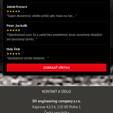
Jakub Kovacs
★★★★★
"Super skusenost, všetko prišlo ako mala na čas...."
Peter Jackulík
★★★★★
"Objednávam som 3x a zatiaľ bez problémov, tovar označený skladom
bol doručený rýchlo..."
Haly štuk
★★★★★
"Spokojnosť rýchle dodanie...."
ZOBRAZIŤ VŠETKO
KONTAKT A SÍDLO
SH engineering company s.r.o.
Kaprova 42/14, 110 00 Praha 1
Česká republika