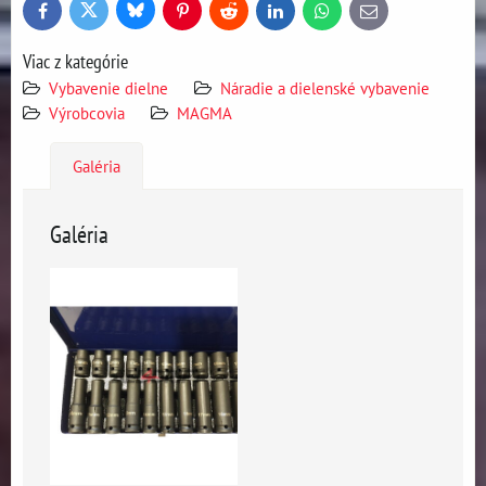
Bluesky
Twitter
Facebook
Pinterest
Reddit
LinkedIn
WhatsApp
E-
mail
Viac z kategórie
Vybavenie dielne
Náradie a dielenské vybavenie
Výrobcovia
MAGMA
Galéria
Galéria