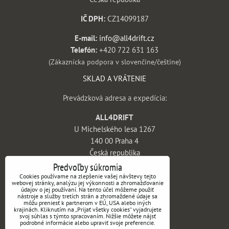
IČ DPH:
CZ14099187
E-mail:
info@all4drift.cz
Telefón:
+420 722 631 163
(Zákaznícka podpora v slovenčine/češtine)
SKLAD A VRÁTENIE
Prevádzková adresa a expedícia:
ALL4DRIFT
U Michelského lesa 1267
140 00 Praha 4
Česká republika
Predvoľby súkromia
INFORMÁCIE
Cookies používame na zlepšenie vašej návštevy tejto
webovej stránky, analýzu jej výkonnosti a zhromažďovanie
údajov o jej používaní. Na tento účel môžeme použiť
Obchodné podmienky
nástroje a služby tretích strán a zhromaždené údaje sa
môžu preniesť k partnerom v EÚ, USA alebo iných
Vrátenie tovaru a reklamácie
krajinách. Kliknutím na „Prijať všetky cookies“ vyjadrujete
svoj súhlas s týmto spracovaním. Nižšie môžete nájsť
Doprava a platba
podrobné informácie alebo upraviť svoje preferencie.