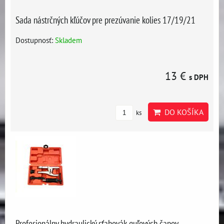
Sada nástrčných kľúčov pre prezúvanie kolies 17/19/21
Dostupnosť:
Skladem
13 €
s DPH
DO KOŠÍKA
ks
Profesionálny hydraulický sťahovák guľových čapov