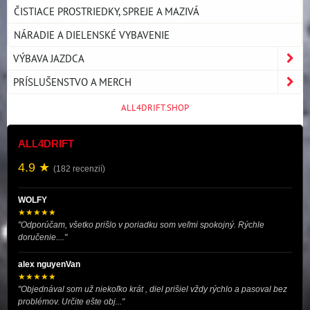
ČISTIACE PROSTRIEDKY, SPREJE A MAZIVÁ
NÁRADIE A DIELENSKÉ VYBAVENIE
VÝBAVA JAZDCA
PRÍSLUŠENSTVO A MERCH
ALL4DRIFT.SHOP
ALL4DRIFT
4.9 ★
(182 recenzií)
WOLFY
★★★★★
"Odporúčam, všetko prišlo v poriadku som veľmi spokojný. Rýchle
doručenie...."
alex nguyenVan
★★★★★
"Objednával som už niekoľko krát , diel prišiel vždy rýchlo a pasoval bez
problémov. Určite ešte obj..."