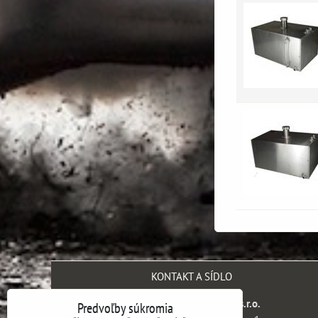
KONTAKT A SÍDLO
SH engineering company s.r.o.
Predvoľby súkromia