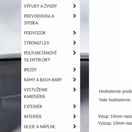
VÝFUKY A ZVODY
PREVODOVKA A
SPOJKA
PODVOZOK
STRONGFLEX
POLYURETÁNOVÉ
SILENTBLOKY
BRZDY
RÁMY A BASH-BARY
VYSTUŽENIE
Hodnotenie produ
KAROSÉRIE
Vaše hodnotenie:
EXTERIÉR
Vstup: 10mm nast
INTERIÉR
Výstup: 10mm nas
OLEJE A NÁPLNE