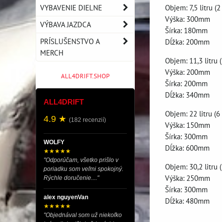
VYBAVENIE DIELNE
Objem: 7,5 litru (2
Výška: 300mm
VÝBAVA JAZDCA
Šírka: 180mm
PRÍSLUŠENSTVO A
Dĺžka: 200mm
MERCH
Objem: 11,3 litru 
Výška: 200mm
ALL4DRIFT.SHOP
Šírka: 200mm
Dĺžka: 340mm
ALL4DRIFT
Objem: 22 litru (6
4.9 ★
(182 recenzií)
Výška: 150mm
Šírka: 300mm
WOLFY
Dĺžka: 600mm
★★★★★
"Odporúčam, všetko prišlo v
Objem: 30,2 litru 
poriadku som veľmi spokojný.
Výška: 250mm
Rýchle doručenie...."
Šírka: 300mm
alex nguyenVan
Dĺžka: 480mm
★★★★★
"Objednával som už niekoľko