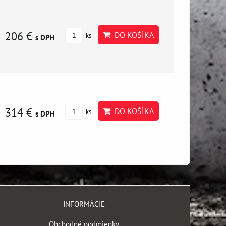
206 €
DO KOŠÍKA
ks
s DPH
314 €
DO KOŠÍKA
ks
s DPH
INFORMÁCIE
Obchodné podmienky