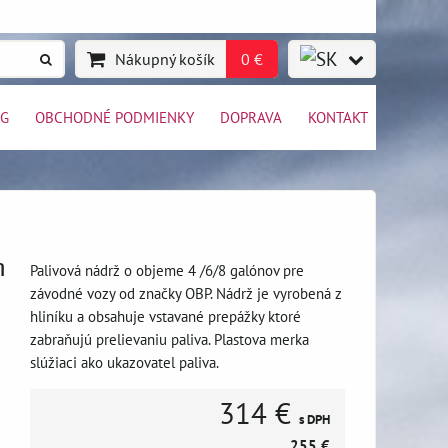
Nákupný košík
0 €
OG
OBCHODNÉ PODMIENKY
DOPRAVA
KONTAKT
m
Palivová nádrž o objeme 4 /6/8 galónov pre
závodné vozy od značky OBP. Nádrž je vyrobená z
hliníku a obsahuje vstavané prepážky ktoré
zabraňujú prelievaniu paliva. Plastova merka
slúžiaci ako ukazovatel paliva.
314 €
s DPH
255 €