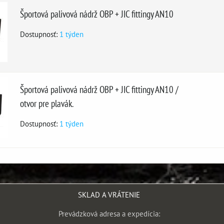
Športová palivová nádrž OBP + JIC fittingy AN10
Dostupnosť:
1 týden
Športová palivová nádrž OBP + JIC fittingy AN10 /
otvor pre plavák.
Dostupnosť:
1 týden
SKLAD A VRÁTENIE
Prevádzková adresa a expedícia: