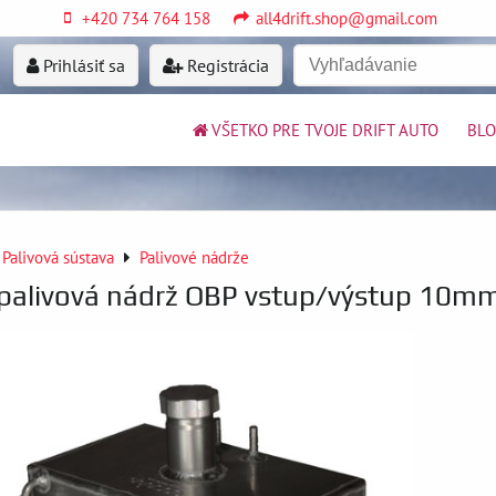
+420 734 764 158
all4drift.shop@gmail.com
Prihlásiť sa
Registrácia
VŠETKO PRE TVOJE DRIFT AUTO
BL
Palivová sústava
Palivové nádrže
palivová nádrž OBP vstup/výstup 10m