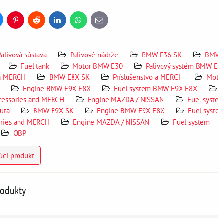
uesky
Pinterest
Reddit
LinkedIn
WhatsApp
E-
mail
Palivová sústava
Palivové nádrže
BMW E36 SK
BMW
Fuel tank
Motor BMW E30
Palivový systém BMW 
 a MERCH
BMW E8X SK
Príslušenstvo a MERCH
Mot
Engine BMW E9X E8X
Fuel system BMW E9X E8X
cessories and MERCH
Engine MAZDA / NISSAN
Fuel syst
auta
BMW E9X SK
Engine BMW E9X E8X
Fuel sys
ories and MERCH
Engine MAZDA / NISSAN
Fuel system
OBP
úci produkt
rodukty