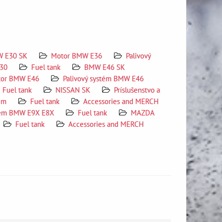
 E30 SK
Motor BMW E36
Palivový
E30
Fuel tank
BMW E46 SK
or BMW E46
Palivový systém BMW E46
Fuel tank
NISSAN SK
Príslušenstvo a
em
Fuel tank
Accessories and MERCH
tem BMW E9X E8X
Fuel tank
MAZDA
Fuel tank
Accessories and MERCH