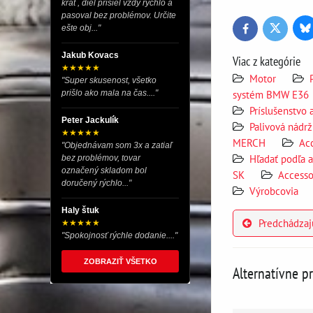
krát , diel prišiel vždy rýchlo a
pasoval bez problémov. Určite
ešte obj..."
Bl
Twitter
Facebook
Jakub Kovacs
Viac z kategórie
★★★★★
Motor
"Super skusenost, všetko
systém BMW E36
prišlo ako mala na čas...."
Príslušenstvo
Peter Jackulík
Palivová nádrž
★★★★★
MERCH
Ac
"Objednávam som 3x a zatiaľ
Hľadať podľa 
bez problémov, tovar
označený skladom bol
SK
Access
doručený rýchlo..."
Výrobcovia
Haly štuk
Predchádzaj
★★★★★
"Spokojnosť rýchle dodanie...."
ZOBRAZIŤ VŠETKO
Alternatívne p