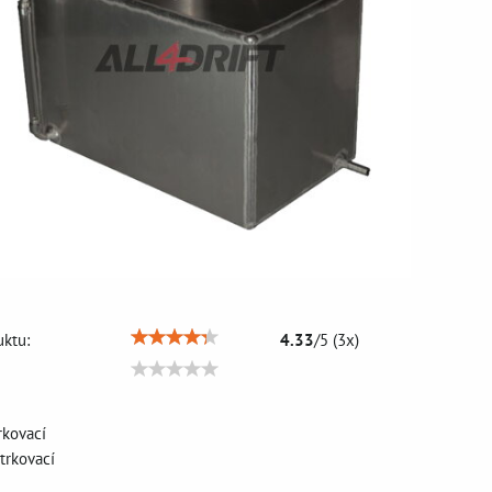
ktu:
4.33
/
5
(
3
x)
rkovací
trkovací