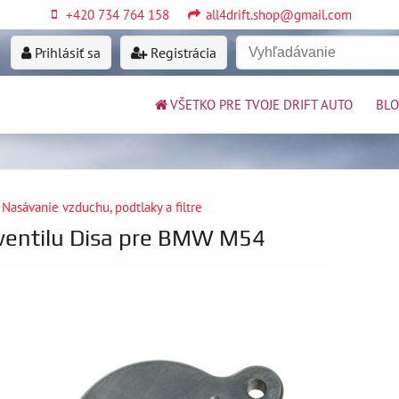
+420 734 764 158
all4drift.shop@gmail.com
Prihlásiť sa
Registrácia
VŠETKO PRE TVOJE DRIFT AUTO
BL
Nasávanie vzduchu, podtlaky a filtre
ventilu Disa pre BMW M54