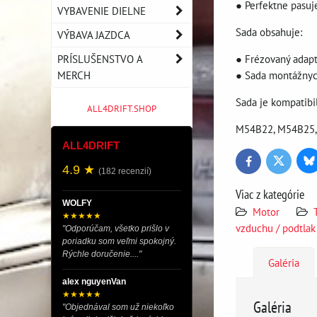
● Perfektne pasuj
VYBAVENIE DIELNE
Sada obsahuje:
VÝBAVA JAZDCA
PRÍSLUŠENSTVO A
● Frézovaný adap
MERCH
● Sada montážnyc
Sada je kompatibi
ALL4DRIFT.SHOP
M54B22, M54B25
ALL4DRIFT
Bl
Twitter
Facebook
4.9 ★
(182 recenzií)
Viac z kategórie
WOLFY
Motor
★★★★★
vzduchu / podtlak
"Odporúčam, všetko prišlo v
poriadku som veľmi spokojný.
Rýchle doručenie...."
Galéria
alex nguyenVan
★★★★★
Galéria
"Objednával som už niekoľko