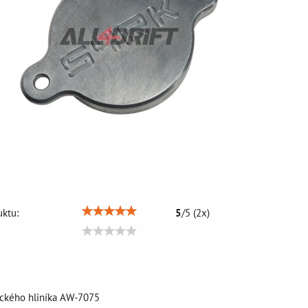
ktu:
5
/
5
(
2
x)
eckého hliníka AW-7075