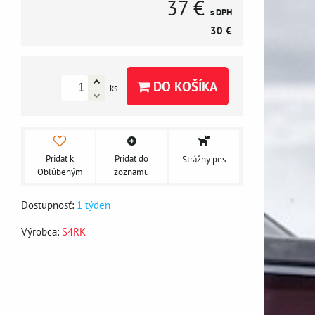
37 €
s DPH
30 €
DO KOŠÍKA
ks
Pridať k
Pridať do
Strážny pes
Obľúbeným
zoznamu
Dostupnosť:
1 týden
Výrobca:
S4RK