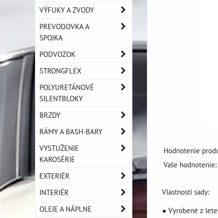
VÝFUKY A ZVODY
PREVODOVKA A
SPOJKA
PODVOZOK
STRONGFLEX
POLYURETÁNOVÉ
SILENTBLOKY
BRZDY
RÁMY A BASH-BARY
VYSTUŽENIE
Hodnotenie produ
KAROSÉRIE
Vaše hodnotenie:
EXTERIÉR
Vlastnosti sady:
INTERIÉR
OLEJE A NÁPLNE
● Vyrobené z let