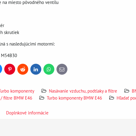
e na miesto pôvodného ventilu
tér
h skrutiek
lná s nasledujúcimi motormi:
, M54B30
uesky
Pinterest
Reddit
LinkedIn
WhatsApp
E-
mail
Turbo komponenty
Nasávanie vzduchu, podtlaky a filtre
B
 / filtre BMW E46
Turbo komponenty BMW E46
Hľadať po
Doplnkové informácie