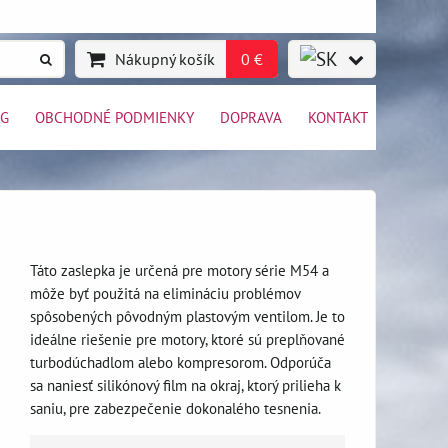
Nákupný košík
0 €
OG
OBCHODNÉ PODMIENKY
DOPRAVA
KONTAKT
Táto zaslepka je určená pre motory série M54 a
môže byť použitá na elimináciu problémov
spôsobených pôvodným plastovým ventilom. Je to
ideálne riešenie pre motory, ktoré sú preplňované
turbodúchadlom alebo kompresorom. Odporúča
sa naniesť silikónový film na okraj, ktorý prilieha k
saniu, pre zabezpečenie dokonalého tesnenia.