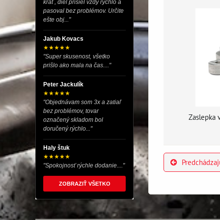
krát , diel prišiel vždy rýchlo a
pasoval bez problémov. Určite
ešte obj..."
Jakub Kovacs
★★★★★
"Super skusenost, všetko
prišlo ako mala na čas...."
Peter Jackulík
★★★★★
"Objednávam som 3x a zatiaľ
bez problémov, tovar
Zaslepka 
označený skladom bol
doručený rýchlo..."
Haly štuk
★★★★★
Predchádzaj
"Spokojnosť rýchle dodanie...."
ZOBRAZIŤ VŠETKO