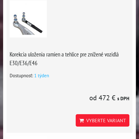
Korekcia uloženia ramien a tehlice pre znížené vozidlá
E30/E36/E46
Dostupnosť:
1 týden
od 472 €
s DPH
VYBERTE VARIANT