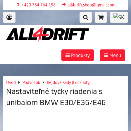
+420 734 764 158
all4drift.shop@gmail.com
Produkty
Menu
Úvod
Podvozok
Rejdové sady (Lock kity)
Nastaviteľné tyčky riadenia s
unibalom BMW E30/E36/E46