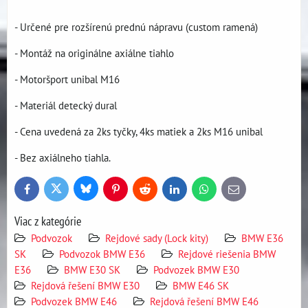
- Určené pre rozšírenú prednú nápravu (custom ramená)
- Montáž na originálne axiálne tiahlo
- Motoršport unibal M16
- Materiál detecký dural
- Cena uvedená za 2ks tyčky, 4ks matiek a 2ks M16 unibal
- Bez axiálneho tiahla.
Bluesky
Twitter
Facebook
Pinterest
Reddit
LinkedIn
WhatsApp
E-
mail
Viac z kategórie
Podvozok
Rejdové sady (Lock kity)
BMW E36
SK
Podvozok BMW E36
Rejdové riešenia BMW
E36
BMW E30 SK
Podvozek BMW E30
Rejdová řešení BMW E30
BMW E46 SK
Podvozek BMW E46
Rejdová řešení BMW E46