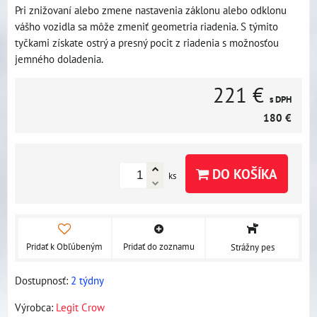
Pri znižovaní alebo zmene nastavenia záklonu alebo odklonu
vášho vozidla sa môže zmeniť geometria riadenia. S týmito
tyčkami získate ostrý a presný pocit z riadenia s možnosťou
jemného doladenia.
221 €
s DPH
180 €
DO KOŠÍKA
ks
Pridať k Obľúbeným
Pridať do zoznamu
Strážny pes
Dostupnosť:
2 týdny
Výrobca:
Legit Crow