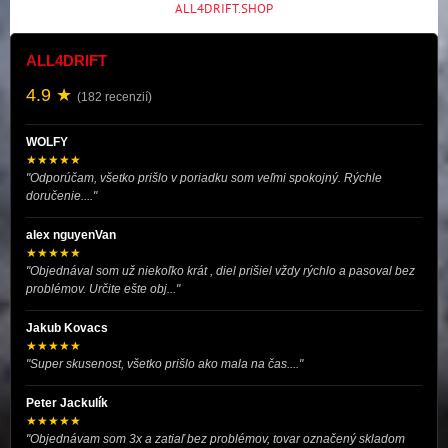
ALL4DRIFT.SHOP
ALL4DRIFT
4.9 ★
(182 recenzií)
WOLFY
★★★★★
"Odporúčam, všetko prišlo v poriadku som veľmi spokojný. Rýchle
doručenie...."
alex nguyenVan
★★★★★
"Objednával som už niekoľko krát , diel prišiel vždy rýchlo a pasoval bez
problémov. Určite ešte obj..."
Jakub Kovacs
★★★★★
"Super skusenost, všetko prišlo ako mala na čas...."
Peter Jackulík
★★★★★
"Objednávam som 3x a zatiaľ bez problémov, tovar označený skladom