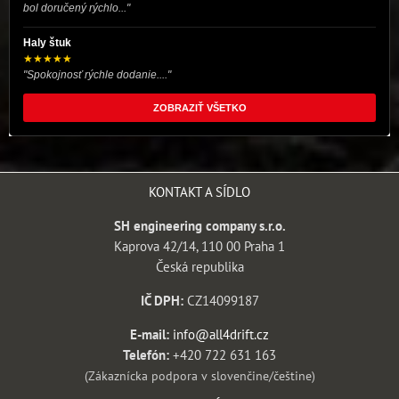
bol doručený rýchlo..."
Haly štuk
★★★★★
"Spokojnosť rýchle dodanie...."
ZOBRAZIŤ VŠETKO
KONTAKT A SÍDLO
SH engineering company s.r.o.
Kaprova 42/14, 110 00 Praha 1
Česká republika
IČ DPH:
CZ14099187
E-mail:
info@all4drift.cz
Telefón:
+420 722 631 163
(Zákaznícka podpora v slovenčine/češtine)