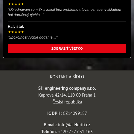
★★★★★
"Objednávam som 3x a zatiaľ bez problémov, tovar označený skladom
bol doručený rýchlo..."
Haly štuk
★★★★★
"Spokojnosť rýchle dodanie...."
ZOBRAZIŤ VŠETKO
KONTAKT A SÍDLO
SH engineering company s.r.o.
Kaprova 42/14, 110 00 Praha 1
Česká republika
IČ DPH:
CZ14099187
E-mail:
info@all4drift.cz
Telefón:
+420 722 631 163