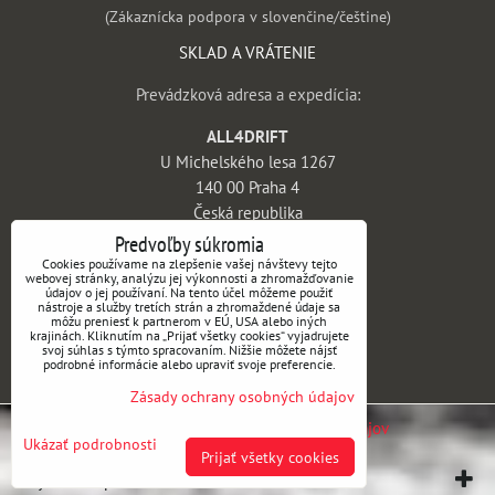
(Zákaznícka podpora v slovenčine/češtine)
SKLAD A VRÁTENIE
Prevádzková adresa a expedícia:
ALL4DRIFT
U Michelského lesa 1267
140 00 Praha 4
Česká republika
Predvoľby súkromia
INFORMÁCIE
Cookies používame na zlepšenie vašej návštevy tejto
webovej stránky, analýzu jej výkonnosti a zhromažďovanie
údajov o jej používaní. Na tento účel môžeme použiť
Obchodné podmienky
nástroje a služby tretích strán a zhromaždené údaje sa
môžu preniesť k partnerom v EÚ, USA alebo iných
Vrátenie tovaru a reklamácie
krajinách. Kliknutím na „Prijať všetky cookies“ vyjadrujete
svoj súhlas s týmto spracovaním. Nižšie môžete nájsť
Doprava a platba
podrobné informácie alebo upraviť svoje preferencie.
Kontakt
Zásady ochrany osobných údajov
Predvoľby súkromia
Zásady ochrany osobných údajov
Ukázať podrobnosti
Prijať všetky cookies
Vytvorené pomocou:
BiznisWeb.sk