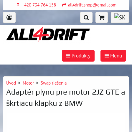
+420 734 764 158
all4drift.shop@gmail.com
Produkty
Menu
Úvod
Motor
Swap riešenia
Adaptér plynu pre motor 2JZ GTE a
škrtiacu klapku z BMW