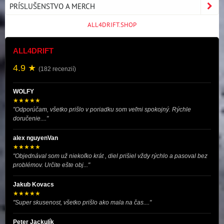
PRÍSLUŠENSTVO A MERCH
ALL4DRIFT.SHOP
ALL4DRIFT
4.9 ★
(182 recenzií)
WOLFY
★★★★★
"Odporúčam, všetko prišlo v poriadku som veľmi spokojný. Rýchle
doručenie...."
alex nguyenVan
★★★★★
"Objednával som už niekoľko krát , diel prišiel vždy rýchlo a pasoval bez
problémov. Určite ešte obj..."
Jakub Kovacs
★★★★★
"Super skusenost, všetko prišlo ako mala na čas...."
Peter Jackulík