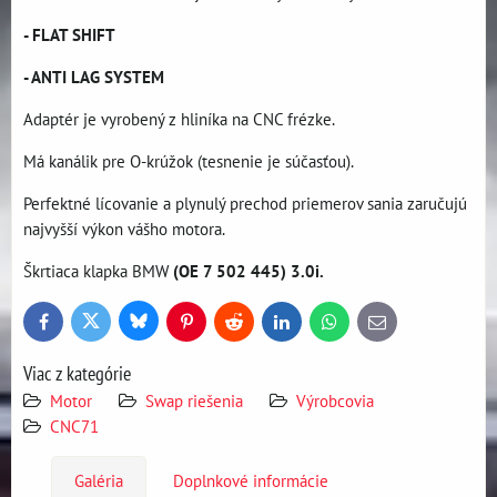
- FLAT SHIFT
- ANTI LAG SYSTEM
Adaptér je vyrobený z hliníka na CNC frézke.
Má kanálik pre O-krúžok (tesnenie je súčasťou).
Perfektné lícovanie a plynulý prechod priemerov sania zaručujú
najvyšší výkon vášho motora.
Škrtiaca klapka BMW
(OE 7 502 445) 3.0i.
Bluesky
Twitter
Facebook
Pinterest
Reddit
LinkedIn
WhatsApp
E-
mail
Viac z kategórie
Motor
Swap riešenia
Výrobcovia
CNC71
Galéria
Doplnkové informácie