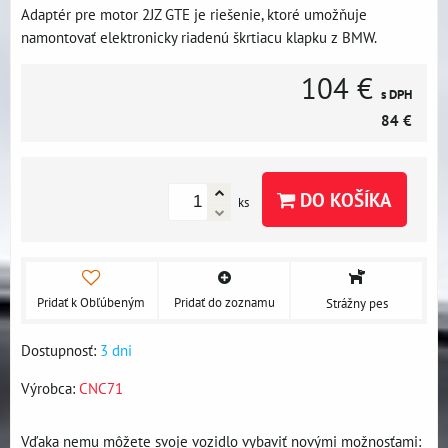
Adaptér pre motor 2JZ GTE je riešenie, ktoré umožňuje
namontovať elektronicky riadenú škrtiacu klapku z BMW.
104 €
s DPH
84 €
DO KOŠÍKA
ks
Pridať k Obľúbeným
Pridať do zoznamu
Strážny pes
Dostupnosť:
3 dni
Výrobca:
CNC71
Vďaka nemu môžete svoje vozidlo vybaviť novými možnosťami: