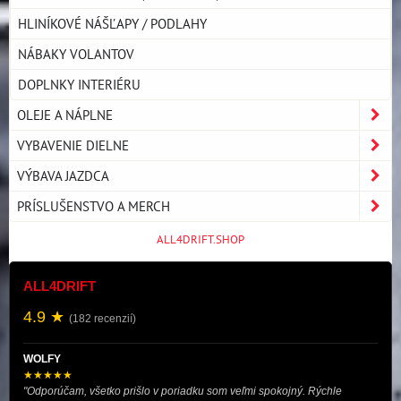
HLINÍKOVÉ NÁŠĽAPY / PODLAHY
NÁBAKY VOLANTOV
DOPLNKY INTERIÉRU
OLEJE A NÁPLNE
VYBAVENIE DIELNE
VÝBAVA JAZDCA
PRÍSLUŠENSTVO A MERCH
ALL4DRIFT.SHOP
ALL4DRIFT
4.9 ★
(182 recenzií)
WOLFY
★★★★★
"Odporúčam, všetko prišlo v poriadku som veľmi spokojný. Rýchle