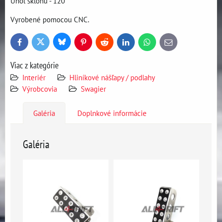
Uhol sklonu - 120'
Vyrobené pomocou CNC.
Bluesky
Twitter
Facebook
Pinterest
Reddit
LinkedIn
WhatsApp
E-
mail
Viac z kategórie
Interiér
Hliníkové nášľapy / podlahy
Výrobcovia
Swagier
Galéria
Doplnkové informácie
Galéria