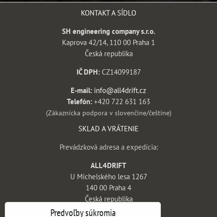
KONTAKT A SÍDLO
SH engineering company s.r.o.
Kaprova 42/14, 110 00 Praha 1
Česká republika
IČ DPH:
CZ14099187
E-mail:
info@all4drift.cz
Telefón:
+420 722 631 163
(Zákaznícka podpora v slovenčine/češtine)
SKLAD A VRÁTENIE
Prevádzková adresa a expedícia:
ALL4DRIFT
U Michelského lesa 1267
140 00 Praha 4
Česká republika
Predvoľby súkromia