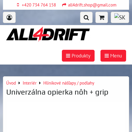
+420 734 764 158
all4drift.shop@gmail.com
Produkty
Menu
Úvod
Interiér
Hliníkové nášľapy / podlahy
Univerzálna opierka nôh + grip