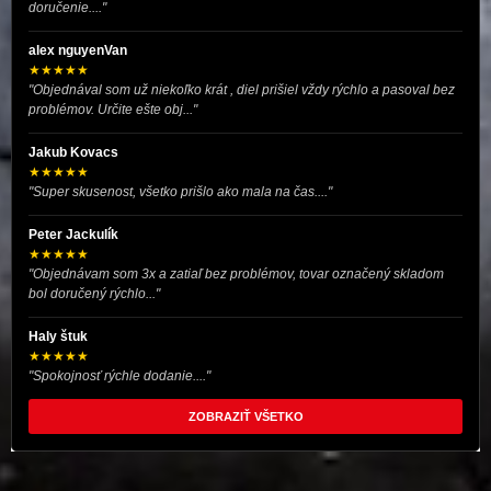
doručenie...."
alex nguyenVan
★★★★★
"Objednával som už niekoľko krát , diel prišiel vždy rýchlo a pasoval bez
problémov. Určite ešte obj..."
Jakub Kovacs
★★★★★
"Super skusenost, všetko prišlo ako mala na čas...."
Peter Jackulík
★★★★★
"Objednávam som 3x a zatiaľ bez problémov, tovar označený skladom
bol doručený rýchlo..."
Haly štuk
★★★★★
"Spokojnosť rýchle dodanie...."
ZOBRAZIŤ VŠETKO