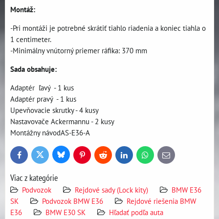
Montáž:
-Pri montáži je potrebné skrátiť tiahlo riadenia a koniec tiahla o
1 centimeter.
-Minimálny vnútorný priemer ráfika: 370 mm
Sada obsahuje:
Adaptér ľavý - 1 kus
Adaptér pravý - 1 kus
Upevňovacie skrutky - 4 kusy
Nastavovače Ackermannu - 2 kusy
Montážny návodAS-E36-A
Bluesky
Twitter
Facebook
Pinterest
Reddit
LinkedIn
WhatsApp
E-
mail
Viac z kategórie
Podvozok
Rejdové sady (Lock kity)
BMW E36
SK
Podvozok BMW E36
Rejdové riešenia BMW
E36
BMW E30 SK
Hľadať podľa auta