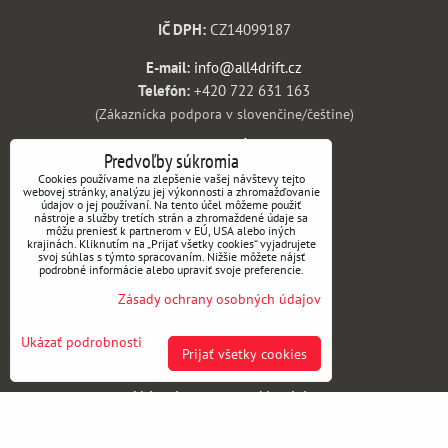
IČ DPH:
CZ14099187
E-mail:
info@all4drift.cz
Telefón:
+420 722 631 163
(Zákaznícka podpora v slovenčine/češtine)
SKLAD A VRÁTENIE
Predvoľby súkromia
Cookies používame na zlepšenie vašej návštevy tejto
Prevádzková adresa a expedícia:
webovej stránky, analýzu jej výkonnosti a zhromažďovanie
údajov o jej používaní. Na tento účel môžeme použiť
nástroje a služby tretích strán a zhromaždené údaje sa
ALL4DRIFT
môžu preniesť k partnerom v EÚ, USA alebo iných
U Michelského lesa 1267
krajinách. Kliknutím na „Prijať všetky cookies“ vyjadrujete
svoj súhlas s týmto spracovaním. Nižšie môžete nájsť
140 00 Praha 4
podrobné informácie alebo upraviť svoje preferencie.
Česká republika
Zásady ochrany osobných údajov
INFORMÁCIE
Ukázať podrobnosti
Prijať všetky cookies
Obchodné podmienky
Vrátenie tovaru a reklamácie
Doprava a platba