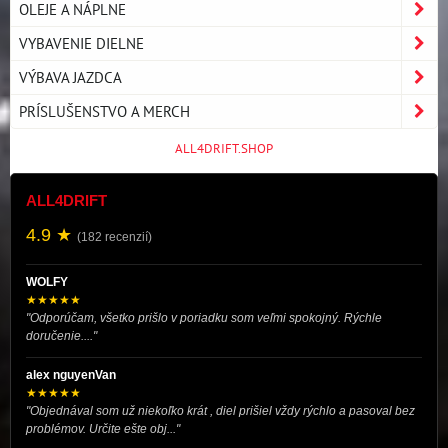
OLEJE A NÁPLNE
VYBAVENIE DIELNE
VÝBAVA JAZDCA
PRÍSLUŠENSTVO A MERCH
ALL4DRIFT.SHOP
ALL4DRIFT
4.9 ★
(182 recenzií)
WOLFY
★★★★★
"Odporúčam, všetko prišlo v poriadku som veľmi spokojný. Rýchle
doručenie...."
alex nguyenVan
★★★★★
"Objednával som už niekoľko krát , diel prišiel vždy rýchlo a pasoval bez
problémov. Určite ešte obj..."