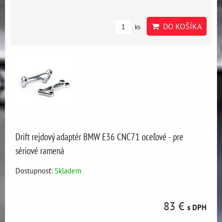
DO KOŠÍKA
ks
Drift rejdový adaptér BMW E36 CNC71 oceľové - pre
sériové ramená
Dostupnosť:
Skladem
83 €
s DPH