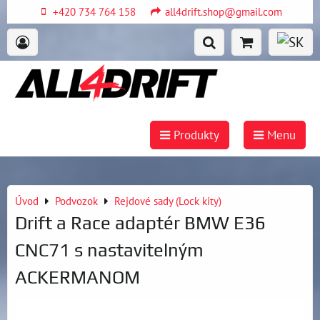
+420 734 764 158
all4drift.shop@gmail.com
Produkty
Menu
Úvod
Podvozok
Rejdové sady (Lock kity)
Drift a Race adaptér BMW E36
CNC71 s nastavitelným
ACKERMANOM