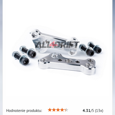
Hodnotenie produktu:
4.31
/
5
(
13
x)