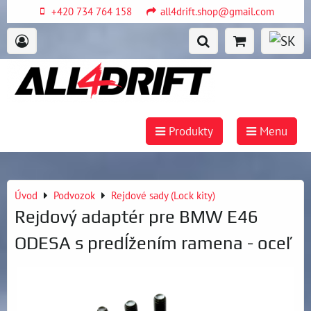
+420 734 764 158
all4drift.shop@gmail.com
Produkty
Menu
Úvod
Podvozok
Rejdové sady (Lock kity)
Rejdový adaptér pre BMW E46
ODESA s predĺžením ramena - oceľ