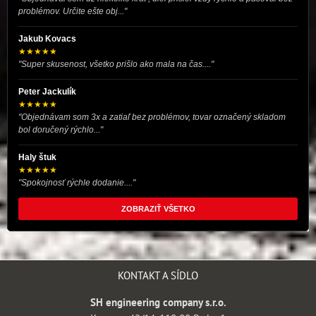
problémov. Určite ešte obj..."
Jakub Kovacs
★★★★★
"Super skusenost, všetko prišlo ako mala na čas...."
Peter Jackulík
★★★★★
"Objednávam som 3x a zatiaľ bez problémov, tovar označený skladom
bol doručený rýchlo..."
Haly štuk
★★★★★
"Spokojnosť rýchle dodanie...."
ZOBRAZIŤ VŠETKO
KONTAKT A SÍDLO
SH engineering company s.r.o.