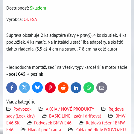
Dostupnosť:
Skladem
Výrobca:
ODESA
Súprava obsahuje 2 ks adaptéra (ľavý + pravý), 4 ks skrutiek, 4 ks
podložiek, 4 ks matíc. Na inštaláciu stačí iba adaptéry, a skrátiť
tiahlo riadenia. (3,5 až 4 cm na stranu, 7-8 cm na celé auto)
- jednoduchá montáž, sedí na všetky typy karosérií a motorizácie
- ocel C45 + pozink
Bluesky
Twitter
Facebook
Pinterest
Reddit
LinkedIn
WhatsApp
E-
mail
Viac z kategórie
Podvozok
AKCIA / NOVÉ PRODUKTY
Rejdové
sady (Lock kity)
BASIC LINE - začni driftovať
BMW
E46 SK
Podvozek BMW E46
Rejdová řešení BMW
E46
Hľadať podľa auta
Základné diely PODVOZKU