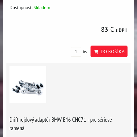
Dostupnosť:
Skladem
83 €
s DPH
DO KOŠÍKA
ks
Drift rejdový adaptér BMW E46 CNC71 - pre sériové
ramená