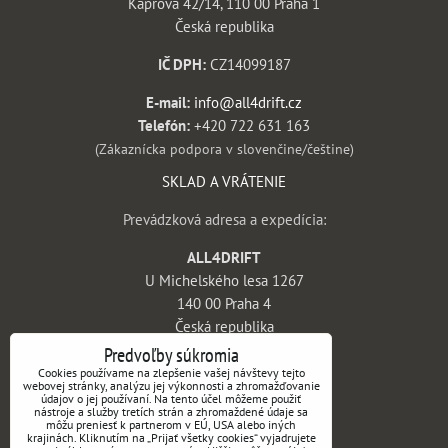
Kaprova 42/14, 110 00 Praha 1
Česká republika
IČ DPH:
CZ14099187
E-mail:
info@all4drift.cz
Telefón:
+420 722 631 163
(Zákaznícka podpora v slovenčine/češtine)
SKLAD A VRÁTENIE
Prevádzková adresa a expedícia:
ALL4DRIFT
U Michelského lesa 1267
140 00 Praha 4
Česká republika
Predvoľby súkromia
INFORMÁCIE
Cookies používame na zlepšenie vašej návštevy tejto
webovej stránky, analýzu jej výkonnosti a zhromažďovanie
údajov o jej používaní. Na tento účel môžeme použiť
Obchodné podmienky
nástroje a služby tretích strán a zhromaždené údaje sa
môžu preniesť k partnerom v EÚ, USA alebo iných
Vrátenie tovaru a reklamácie
krajinách. Kliknutím na „Prijať všetky cookies“ vyjadrujete