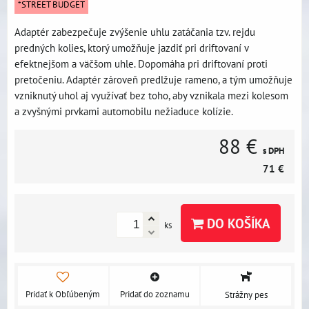
*STREET BUDGET
Adaptér zabezpečuje zvýšenie uhlu zatáčania tzv. rejdu
predných kolies, ktorý umožňuje jazdiť pri driftovaní v
efektnejšom a väčšom uhle. Dopomáha pri driftovaní proti
pretočeniu. Adaptér zároveň predlžuje rameno, a tým umožňuje
vzniknutý uhol aj využívať bez toho, aby vznikala mezi kolesom
a zvyšnými prvkami automobilu nežiaduce kolízie.
88 €
s DPH
71 €
DO KOŠÍKA
ks
Pridať k Obľúbeným
Pridať do zoznamu
Strážny pes