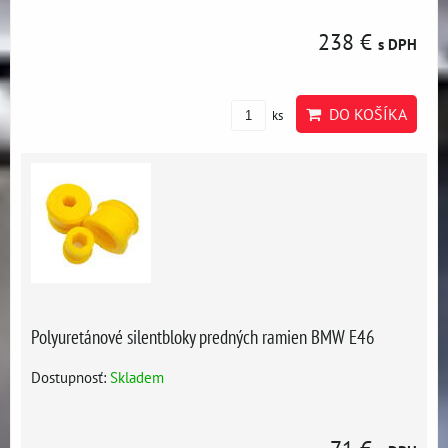
238 €
s DPH
DO KOŠÍKA
ks
Polyuretánové silentbloky predných ramien BMW E46
Dostupnosť:
Skladem