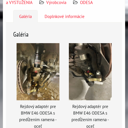
a VYSTUŽENIA
Výrobcovia
ODESA
Galéria
Doplnkové informácie
Galéria
Rejdový adaptér pre
Rejdový adaptér pre
BMW E46 ODESA s
BMW E46 ODESA s
predĺžením ramena -
predĺžením ramena -
oceľ
oceľ