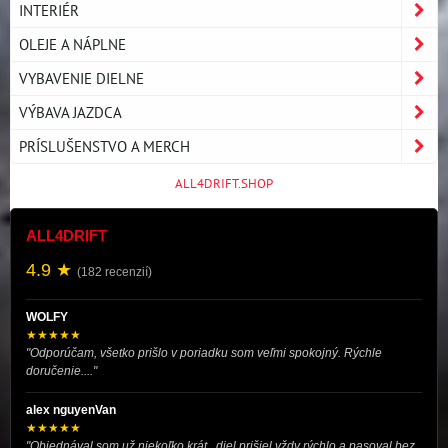
INTERIÉR
OLEJE A NÁPLNE
VYBAVENIE DIELNE
VÝBAVA JAZDCA
PRÍSLUŠENSTVO A MERCH
ALL4DRIFT.SHOP
ALL4DRIFT
4.9 ★
(182 recenzií)
WOLFY
★★★★★
"Odporúčam, všetko prišlo v poriadku som veľmi spokojný. Rýchle
doručenie...."
alex nguyenVan
★★★★★
"Objednával som už niekoľko krát , diel prišiel vždy rýchlo a pasoval bez