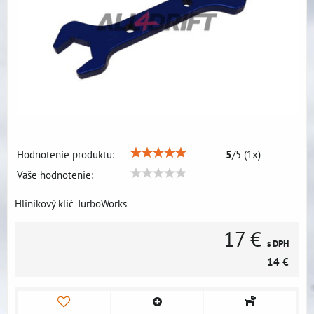
Hodnotenie produktu:
5
/
5
(
1
x)
Vaše hodnotenie:
Hliníkový klíč TurboWorks
17 €
s DPH
14 €