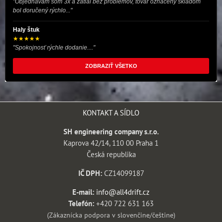
"Objednávam som 3x a zatiaľ bez problémov, tovar označený skladom
bol doručený rýchlo..."
Haly štuk
★★★★★
"Spokojnosť rýchle dodanie...."
ZOBRAZIŤ VŠETKO
KONTAKT A SÍDLO
SH engineering company s.r.o.
Kaprova 42/14, 110 00 Praha 1
Česká republika
IČ DPH:
CZ14099187
E-mail:
info@all4drift.cz
Telefón:
+420 722 631 163
(Zákaznícka podpora v slovenčine/češtine)