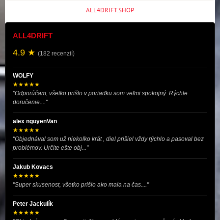
ALL4DRIFT.SHOP
ALL4DRIFT
4.9 ★
(182 recenzií)
WOLFY
★★★★★
"Odporúčam, všetko prišlo v poriadku som veľmi spokojný. Rýchle
doručenie...."
alex nguyenVan
★★★★★
"Objednával som už niekoľko krát , diel prišiel vždy rýchlo a pasoval bez
problémov. Určite ešte obj..."
Jakub Kovacs
★★★★★
"Super skusenost, všetko prišlo ako mala na čas...."
Peter Jackulík
★★★★★