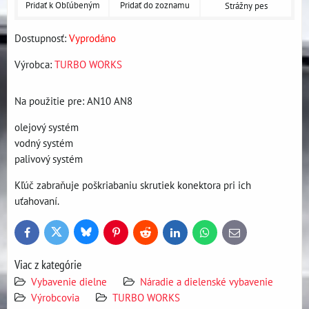
Pridať k Obľúbeným
Pridať do zoznamu
Strážny pes
Dostupnosť:
Vyprodáno
Výrobca:
TURBO WORKS
Na použitie pre: AN10 AN8
olejový systém
vodný systém
palivový systém
Kľúč zabraňuje poškriabaniu skrutiek konektora pri ich
uťahovaní.
Bluesky
Twitter
Facebook
Pinterest
Reddit
LinkedIn
WhatsApp
E-
mail
Viac z kategórie
Vybavenie dielne
Náradie a dielenské vybavenie
Výrobcovia
TURBO WORKS