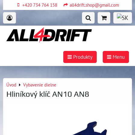
+420 734 764 158
all4drift.shop@gmail.com
Produkty
Menu
Úvod
Vybavenie dielne
Hliníkový klíč AN10 AN8