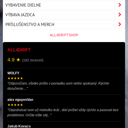
VYBAVENIE DIELNE
VÝBAVA JAZDCA
PRÍSLUŠENSTVO A MERCH
ALL4DRIFT.SHOP
ALL4DRIFT
4.9 ★
(182 recenzií)
WOLFY
★★★★★
"Odporúčam, všetko prišlo v poriadku som veľmi spokojný. Rýchle
doručenie...."
alex nguyenVan
★★★★★
"Objednával som už niekoľko krát , diel prišiel vždy rýchlo a pasoval bez
problémov. Určite ešte obj..."
Jakub Kovacs