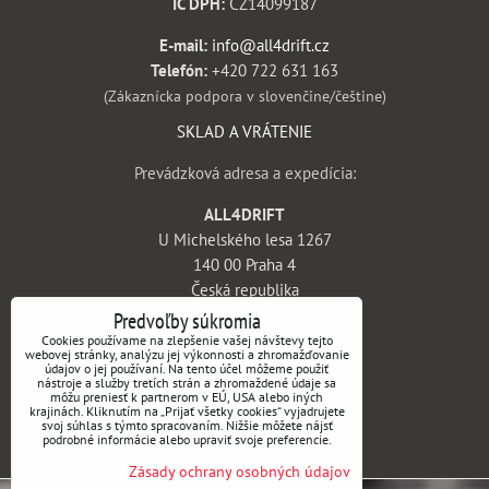
IČ DPH:
CZ14099187
E-mail:
info@all4drift.cz
Telefón:
+420 722 631 163
(Zákaznícka podpora v slovenčine/češtine)
SKLAD A VRÁTENIE
Prevádzková adresa a expedícia:
ALL4DRIFT
U Michelského lesa 1267
140 00 Praha 4
Česká republika
Predvoľby súkromia
INFORMÁCIE
Cookies používame na zlepšenie vašej návštevy tejto
webovej stránky, analýzu jej výkonnosti a zhromažďovanie
údajov o jej používaní. Na tento účel môžeme použiť
Obchodné podmienky
nástroje a služby tretích strán a zhromaždené údaje sa
môžu preniesť k partnerom v EÚ, USA alebo iných
Vrátenie tovaru a reklamácie
krajinách. Kliknutím na „Prijať všetky cookies“ vyjadrujete
svoj súhlas s týmto spracovaním. Nižšie môžete nájsť
Doprava a platba
podrobné informácie alebo upraviť svoje preferencie.
Kontakt
Zásady ochrany osobných údajov