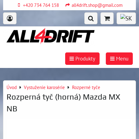
+420 734 764 158
all4drift.shop@gmail.com
Produkty
Menu
Úvod
Vystuženie karosérie
Rozperné tyče
Rozperná tyč (horná) Mazda MX
NB