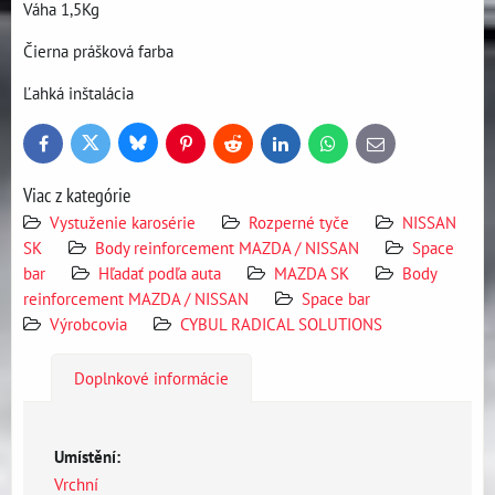
Váha 1,5Kg
Čierna prášková farba
Ľahká inštalácia
Bluesky
Twitter
Facebook
Pinterest
Reddit
LinkedIn
WhatsApp
E-
mail
Viac z kategórie
Vystuženie karosérie
Rozperné tyče
NISSAN
SK
Body reinforcement MAZDA / NISSAN
Space
bar
Hľadať podľa auta
MAZDA SK
Body
reinforcement MAZDA / NISSAN
Space bar
Výrobcovia
CYBUL RADICAL SOLUTIONS
Doplnkové informácie
Umístění:
Vrchní