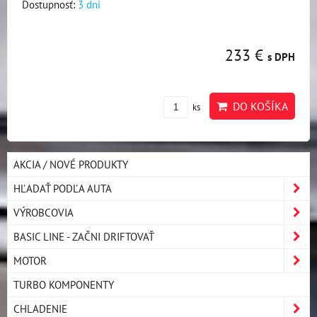
Dostupnosť:
3 dni
233 €
s DPH
DO KOŠÍKA
ks
AKCIA / NOVÉ PRODUKTY
HĽADAŤ PODĽA AUTA
VÝROBCOVIA
BASIC LINE - ZAČNI DRIFTOVAŤ
MOTOR
TURBO KOMPONENTY
CHLADENIE