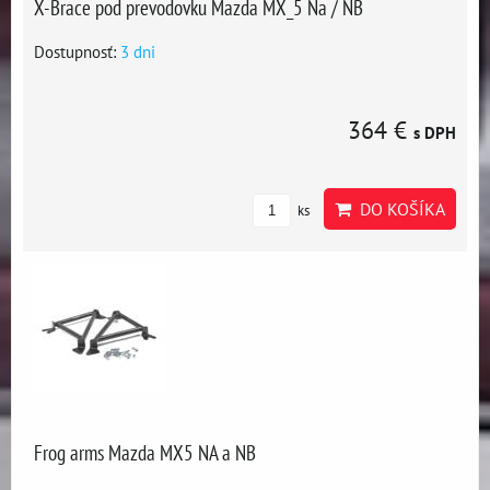
X-Brace pod prevodovku Mazda MX_5 Na / NB
Dostupnosť:
3 dni
364 €
s DPH
DO KOŠÍKA
ks
Frog arms Mazda MX5 NA a NB