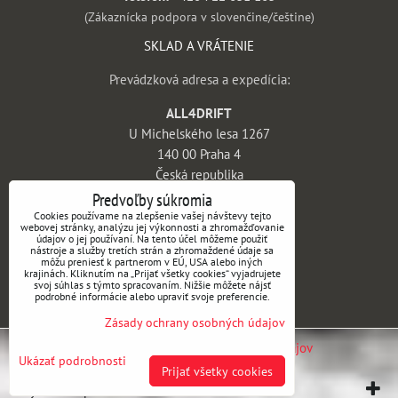
(Zákaznícka podpora v slovenčine/češtine)
SKLAD A VRÁTENIE
Prevádzková adresa a expedícia:
ALL4DRIFT
U Michelského lesa 1267
140 00 Praha 4
Česká republika
Predvoľby súkromia
INFORMÁCIE
Cookies používame na zlepšenie vašej návštevy tejto
webovej stránky, analýzu jej výkonnosti a zhromažďovanie
údajov o jej používaní. Na tento účel môžeme použiť
Obchodné podmienky
nástroje a služby tretích strán a zhromaždené údaje sa
môžu preniesť k partnerom v EÚ, USA alebo iných
Vrátenie tovaru a reklamácie
krajinách. Kliknutím na „Prijať všetky cookies“ vyjadrujete
svoj súhlas s týmto spracovaním. Nižšie môžete nájsť
Doprava a platba
podrobné informácie alebo upraviť svoje preferencie.
Kontakt
Zásady ochrany osobných údajov
Predvoľby súkromia
Zásady ochrany osobných údajov
Ukázať podrobnosti
Prijať všetky cookies
Vytvorené pomocou:
BiznisWeb.sk