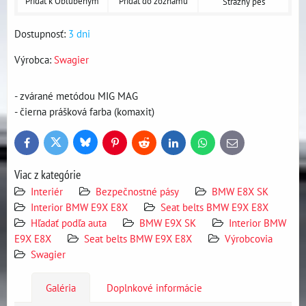
Pridať k Obľúbeným
Pridať do zoznamu
Strážny pes
Dostupnosť:
3 dni
Výrobca:
Swagier
- zvárané metódou MIG MAG
- čierna prášková farba (komaxit)
Bluesky
Twitter
Facebook
Pinterest
Reddit
LinkedIn
WhatsApp
E-
mail
Viac z kategórie
Interiér
Bezpečnostné pásy
BMW E8X SK
Interior BMW E9X E8X
Seat belts BMW E9X E8X
Hľadať podľa auta
BMW E9X SK
Interior BMW
E9X E8X
Seat belts BMW E9X E8X
Výrobcovia
Swagier
Galéria
Doplnkové informácie