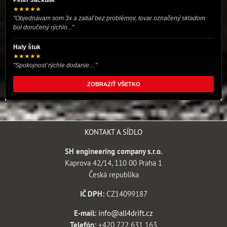
Peter Jackulík
★★★★★
"Objednávam som 3x a zatiaľ bez problémov, tovar označený skladom
bol doručený rýchlo..."
Haly štuk
★★★★★
"Spokojnosť rýchle dodanie...."
ZOBRAZIŤ VŠETKO
KONTAKT A SÍDLO
SH engineering company s.r.o.
Kaprova 42/14, 110 00 Praha 1
Česká republika
IČ DPH:
CZ14099187
E-mail:
info@all4drift.cz
Telefón:
+420 722 631 163