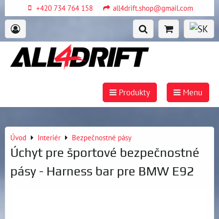
+420 734 764 158
all4drift.shop@gmail.com
Produkty
Menu
Úvod
Interiér
Bezpečnostné pásy
Úchyt pre športové bezpečnostné
pásy - Harness bar pre BMW E92