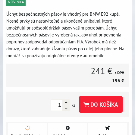
NOVINKA
Úchyt bezpečnostných pásov je vhodný pre BMW E92 kupé.
Nosné prvky sú nastaviteľné a ukončené unibalmi, ktoré
umožňujú prispôsobiť držiak pásov vašim potrebám. Úchyt
bezpečnostných pásov je vyrobená tak, aby uhol pripevnenia
popruhov zodpovedal odporúčaniam FIA. Výrobok má tiež
dorazy, ktoré zabraňuje kĺzaniu pásov po celej jeho ploche. Na
montáž sa používajú originálne otvory v automobile.
241 €
s DPH
196 €
DO KOŠÍKA
ks