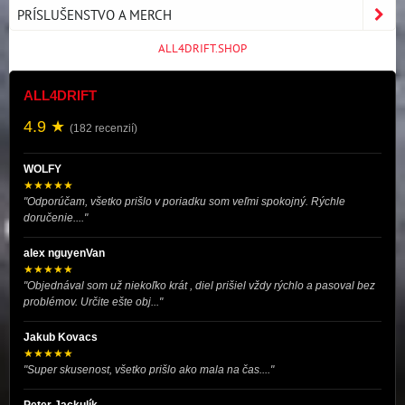
PRÍSLUŠENSTVO A MERCH
ALL4DRIFT.SHOP
ALL4DRIFT
4.9 ★
(182 recenzií)
WOLFY
★★★★★
"Odporúčam, všetko prišlo v poriadku som veľmi spokojný. Rýchle
doručenie...."
alex nguyenVan
★★★★★
"Objednával som už niekoľko krát , diel prišiel vždy rýchlo a pasoval bez
problémov. Určite ešte obj..."
Jakub Kovacs
★★★★★
"Super skusenost, všetko prišlo ako mala na čas...."