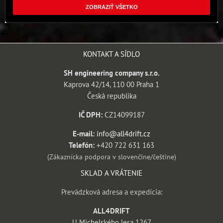
ZOBRAZIŤ VŠETKO
KONTAKT A SÍDLO
SH engineering company s.r.o.
Kaprova 42/14, 110 00 Praha 1
Česká republika
IČ DPH:
CZ14099187
E-mail:
info@all4drift.cz
Telefón:
+420 722 631 163
(Zákaznícka podpora v slovenčine/češtine)
SKLAD A VRÁTENIE
Prevádzková adresa a expedícia:
ALL4DRIFT
U Michelského lesa 1267