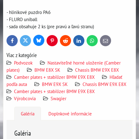
- hlinikové puzdro PA6
- FLURO uniball
- sada obsahuje 2 ks (pre pravú a ľavú stranu)
Bluesky
Twitter
Facebook
Pinterest
Reddit
LinkedIn
WhatsApp
E-
mail
Viac z kategórie
Podvozok
Nastaviteľné horné uloženie (Camber
plates)
BMW E8X SK
Chassis BMW E9X E8X
Camber plates + stabilizer BMW E9X E8X
Hľadať
podľa auta
BMW E9X SK
Chassis BMW E9X E8X
Camber plates + stabilizer BMW E9X E8X
Výrobcovia
Swagier
Galéria
Doplnkové informácie
Galéria