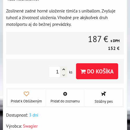
Zosilnené zadné horné uloženie tlmiča s uniballom. Zvyšuje
tuhosť a životnosť uloženia. Vhodné pre akýkoľvek druh
motošportu aj do bežnej prevádzky.
187 €
s DPH
152 €
DO KOŠÍKA
ks
Pridať k Obľúbeným
Pridať do zoznamu
Strážny pes
Dostupnosť:
3 dni
Výrobca:
Swagier