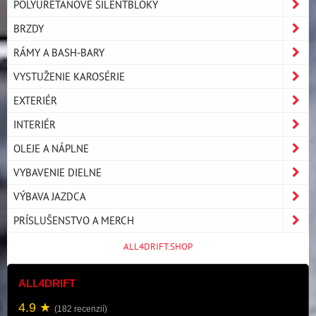
POLYURETÁNOVÉ SILENTBLOKY
BRZDY
RÁMY A BASH-BARY
VYSTUŽENIE KAROSÉRIE
EXTERIÉR
INTERIÉR
OLEJE A NÁPLNE
VYBAVENIE DIELNE
VÝBAVA JAZDCA
PRÍSLUŠENSTVO A MERCH
ALL4DRIFT.SHOP
ALL4DRIFT
4.9 ★
(182 recenzií)