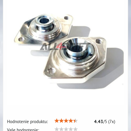
Hodnotenie produktu:
4.43
/
5
(
7
x)
Vaše hodnotenie: