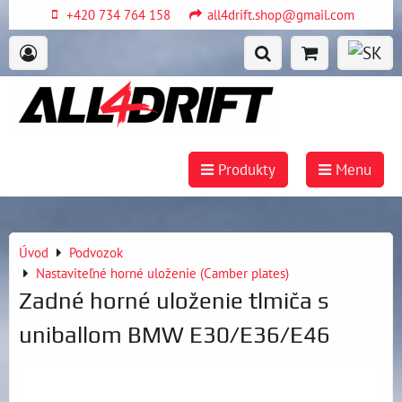
+420 734 764 158
all4drift.shop@gmail.com
Produkty
Menu
Úvod
Podvozok
Nastaviteľné horné uloženie (Camber plates)
Zadné horné uloženie tlmiča s
uniballom BMW E30/E36/E46