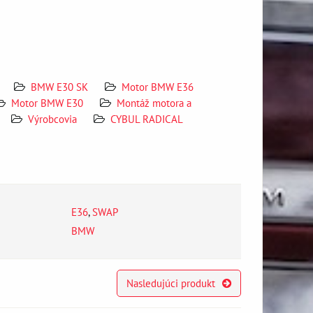
BMW E30 SK
Motor BMW E36
Motor BMW E30
Montáž motora a
Výrobcovia
CYBUL RADICAL
E36
,
SWAP
BMW
Nasledujúci produkt