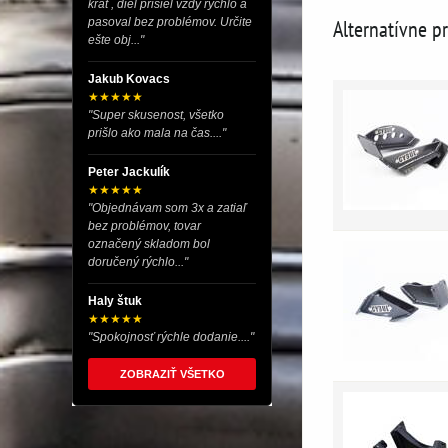
krát , diel prišiel vždy rýchlo a
pasoval bez problémov. Určite
Alternatívne p
ešte obj..."
Jakub Kovacs
★★★★★
"Super skusenost, všetko
prišlo ako mala na čas...."
Peter Jackulík
★★★★★
"Objednávam som 3x a zatiaľ
bez problémov, tovar
označený skladom bol
doručený rýchlo..."
Haly štuk
★★★★★
"Spokojnosť rýchle dodanie...."
ZOBRAZIŤ VŠETKO