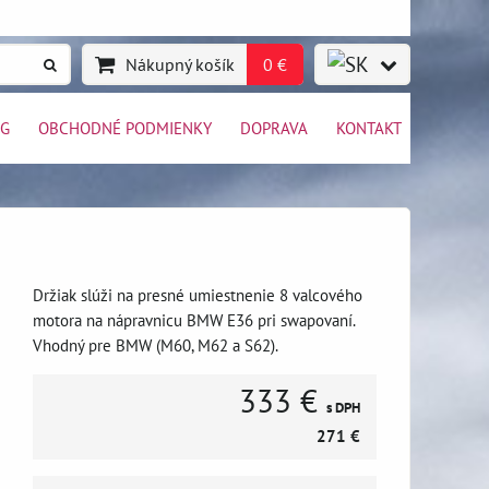
Nákupný košík
0 €
OG
OBCHODNÉ PODMIENKY
DOPRAVA
KONTAKT
Držiak slúži na presné umiestnenie 8 valcového
motora na nápravnicu BMW E36 pri swapovaní.
Vhodný pre BMW (M60, M62 a S62).
333 €
s DPH
271 €