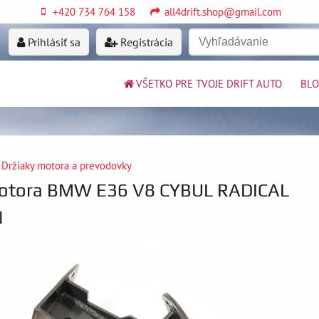
+420 734 764 158
all4drift.shop@gmail.com
Prihlásiť sa
Registrácia
VŠETKO PRE TVOJE DRIFT AUTO
BL
Držiaky motora a prevodovky
motora BMW E36 V8 CYBUL RADICAL
N