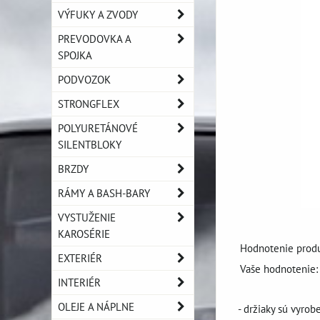
VÝFUKY A ZVODY
PREVODOVKA A
SPOJKA
PODVOZOK
STRONGFLEX
POLYURETÁNOVÉ
SILENTBLOKY
BRZDY
RÁMY A BASH-BARY
VYSTUŽENIE
KAROSÉRIE
Hodnotenie produ
EXTERIÉR
Vaše hodnotenie:
INTERIÉR
OLEJE A NÁPLNE
- držiaky sú vyrob