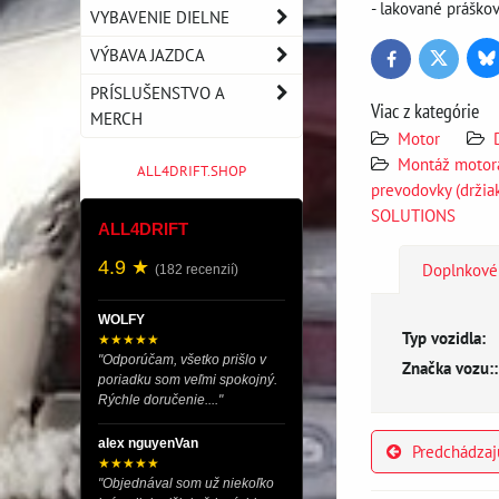
- lakované práško
VYBAVENIE DIELNE
VÝBAVA JAZDCA
Bl
Twitter
Facebook
PRÍSLUŠENSTVO A
Viac z kategórie
MERCH
Motor
Montáž motora
ALL4DRIFT.SHOP
prevodovky (drži
SOLUTIONS
ALL4DRIFT
4.9 ★
Doplnkové
(182 recenzií)
WOLFY
Typ vozidla:
★★★★★
"Odporúčam, všetko prišlo v
Značka vozu::
poriadku som veľmi spokojný.
Rýchle doručenie...."
alex nguyenVan
Predchádzaj
★★★★★
"Objednával som už niekoľko