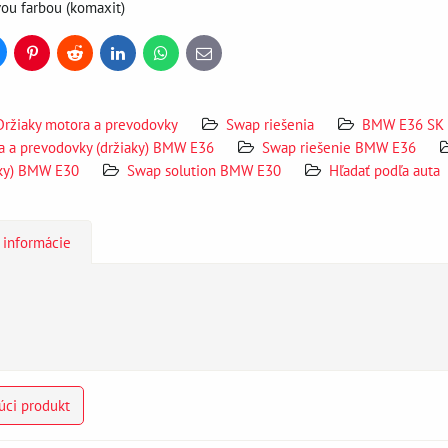
vou farbou (komaxit)
uesky
Pinterest
Reddit
LinkedIn
WhatsApp
E-
mail
Držiaky motora a prevodovky
Swap riešenia
BMW E36 SK
 a prevodovky (držiaky) BMW E36
Swap riešenie BMW E36
aky) BMW E30
Swap solution BMW E30
Hľadať podľa auta
 informácie
úci produkt