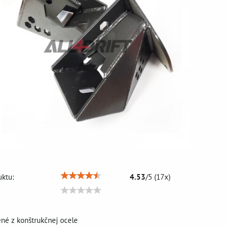
ktu:
4.53
/
5
(
17
x)
ené z konštrukčnej ocele