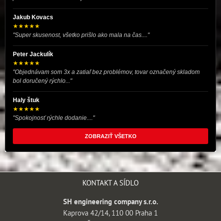
Jakub Kovacs
★★★★★
"Super skusenost, všetko prišlo ako mala na čas...."
Peter Jackulík
★★★★★
"Objednávam som 3x a zatiaľ bez problémov, tovar označený skladom
bol doručený rýchlo..."
Haly štuk
★★★★★
"Spokojnosť rýchle dodanie...."
ZOBRAZIŤ VŠETKO
KONTAKT A SÍDLO
SH engineering company s.r.o.
Kaprova 42/14, 110 00 Praha 1