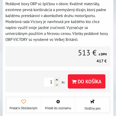
Pedálové boxy OBP sú špičkou v obore. Kvalitné materiály,
extrémne pevná konštrukcia a premyslený dizajn, ktorý padne
každému pretekárovi v akomkoľvek druhu motoršportu.
Modelová rada Victory je navrhnutá pre každého kto chce
naplno využiť svoje jazdné zručnosti. Vyznačuje sa
univerzálnym použitím a férovou cenou. Všetky pedálové boxy
OBP VICTORY sú vyrobené vo Veľkej Británii.
513 €
s DPH
417 €
DO KOŠÍKA
ks
Pridať k Obľúbeným
Pridať do zoznamu
Strážny pes