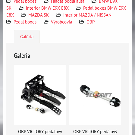
Pedal boxes
Hľadať podľa auta
BMW E9X
SK
Interior BMW E9X E8X
Pedal boxes BMW E9X
E8X
MAZDA SK
Interior MAZDA / NISSAN
Pedal boxes
Výrobcovia
OBP
Galéria
Galéria
OBP VICTORY pedálový
OBP VICTORY pedálový