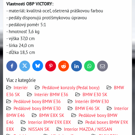
Vlastnosti OBP VICTORY:
- materiál: kvalitná oceľ, ošetrená práškovou farbou
- pedály disponujú protišmykovou úpravou
- pedálový poměr 5:1
- hmotnosť 3,6 kg
- výška 37,0 cm
- šírka 24,0 cm
- dĺžka 18,5 cm
Bluesky
Twitter
Facebook
Pinterest
Reddit
LinkedIn
WhatsApp
E-
mail
Viac z kategórie
Interiér
Pedálové konzoly (Pedal boxy)
BMW
E36 SK
Interiér BMW E36
BMW E30 SK
Pedálové boxy BMW E36
Interiér BMW E30
Pedálové boxy BMW E30
BMW E46 SK
Interior
BMW E46
BMW E8X SK
Pedálové boxy BMW
E46
Interior BMW E9X E8X
Pedal boxes BMW E9X
E8X
NISSAN SK
Interior MAZDA / NISSAN