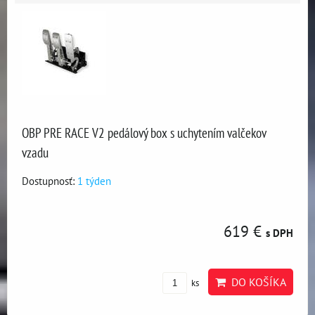
OBP PRE RACE V2 pedálový box s uchytením valčekov
vzadu
Dostupnosť:
1 týden
619 €
s DPH
DO KOŠÍKA
ks