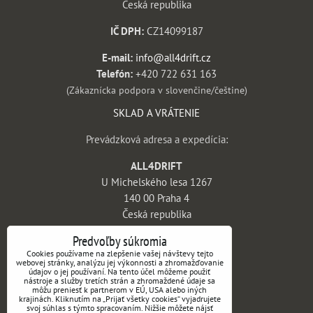
Česká republika
IČ DPH:
CZ14099187
E-mail:
info@all4drift.cz
Telefón:
+420 722 631 163
(Zákaznícka podpora v slovenčine/češtine)
SKLAD A VRÁTENIE
Prevádzková adresa a expedícia:
ALL4DRIFT
U Michelského lesa 1267
140 00 Praha 4
Česká republika
INFORMÁCIE
Predvoľby súkromia
Cookies používame na zlepšenie vašej návštevy tejto
webovej stránky, analýzu jej výkonnosti a zhromažďovanie
Obchodné podmienky
údajov o jej používaní. Na tento účel môžeme použiť
nástroje a služby tretích strán a zhromaždené údaje sa
Vrátenie tovaru a reklamácie
môžu preniesť k partnerom v EÚ, USA alebo iných
krajinách. Kliknutím na „Prijať všetky cookies“ vyjadrujete
Doprava a platba
svoj súhlas s týmto spracovaním. Nižšie môžete nájsť