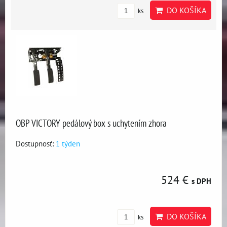
DO KOŠÍKA
ks
OBP VICTORY pedálový box s uchytením zhora
Dostupnosť:
1 týden
524 €
s DPH
DO KOŠÍKA
ks