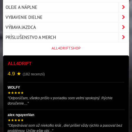
OLEJE A NÁPLNE
VYBAVENIE DIELNE
VÝBAVA JAZDCA
PRÍSLUŠENSTVO A MERCH
ALL4DRIFT.SHOP
ALL4DRIFT
4.9 ★
(182 recenzií)
WOLFY
★★★★★
"Odporúčam, všetko prišlo v poriadku som veľmi spokojný. Rýchle
doručenie...."
alex nguyenVan
★★★★★
"Objednával som už niekoľko krát , diel prišiel vždy rýchlo a pasoval bez
problémov. Určite ešte obj..."