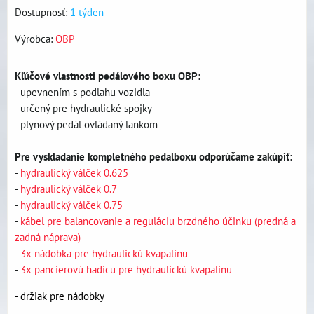
Dostupnosť:
1 týden
Výrobca:
OBP
Kľúčové vlastnosti pedálového boxu OBP:
- upevnením s podlahu vozidla
- určený pre hydraulické spojky
- plynový pedál ovládaný lankom
Pre vyskladanie kompletného pedalboxu odporúčame zakúpiť:
-
hydraulický válček 0.625
-
hydraulický válček 0.7
-
hydraulický válček 0.75
-
kábel pre balancovanie a reguláciu brzdného účinku (predná a
zadná náprava)
-
3x nádobka pre hydraulickú kvapalinu
-
3x pancierovú hadicu pre hydraulickú kvapalinu
- držiak pre nádobky