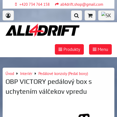
+420 734 764 158
all4drift.shop@gmail.com
Produkty
Menu
Úvod
Interiér
Pedálové konzoly (Pedal boxy)
OBP VICTORY pedálový box s
uchytením válčekov vpredu