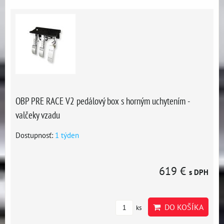
OBP PRE RACE V2 pedálový box s horným uchytením -
valčeky vzadu
Dostupnosť:
1 týden
619 €
s DPH
DO KOŠÍKA
ks