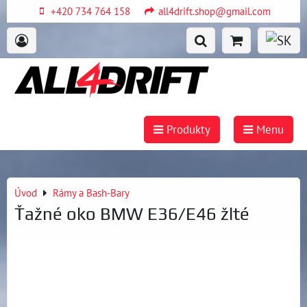
+420 734 764 158
all4drift.shop@gmail.com
Produkty
Menu
Úvod
Rámy a Bash-Bary
Ťažné oko BMW E36/E46 žlté