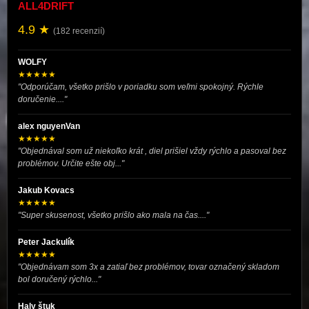
ALL4DRIFT
4.9 ★
(182 recenzií)
WOLFY
★★★★★
"Odporúčam, všetko prišlo v poriadku som veľmi spokojný. Rýchle
doručenie...."
alex nguyenVan
★★★★★
"Objednával som už niekoľko krát , diel prišiel vždy rýchlo a pasoval bez
problémov. Určite ešte obj..."
Jakub Kovacs
★★★★★
"Super skusenost, všetko prišlo ako mala na čas...."
Peter Jackulík
★★★★★
"Objednávam som 3x a zatiaľ bez problémov, tovar označený skladom
bol doručený rýchlo..."
Haly štuk