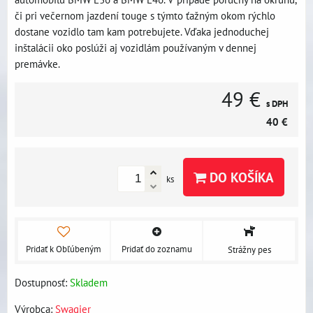
či pri večernom jazdení touge s týmto ťažným okom rýchlo
dostane vozidlo tam kam potrebujete. Vďaka jednoduchej
inštalácii oko poslúži aj vozidlám používaným v dennej
premávke.
49 €
s DPH
40 €
DO KOŠÍKA
ks
Pridať k Obľúbeným
Pridať do zoznamu
Strážny pes
Dostupnosť:
Skladem
Výrobca:
Swagier