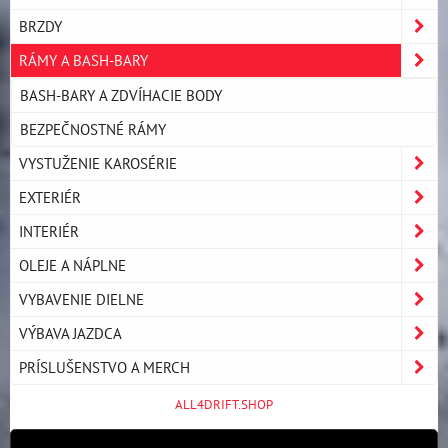
BRZDY
RÁMY A BASH-BARY
BASH-BARY A ZDVÍHACIE BODY
BEZPEČNOSTNÉ RÁMY
VYSTUŽENIE KAROSÉRIE
EXTERIÉR
INTERIÉR
OLEJE A NÁPLNE
VYBAVENIE DIELNE
VÝBAVA JAZDCA
PRÍSLUŠENSTVO A MERCH
ALL4DRIFT.SHOP