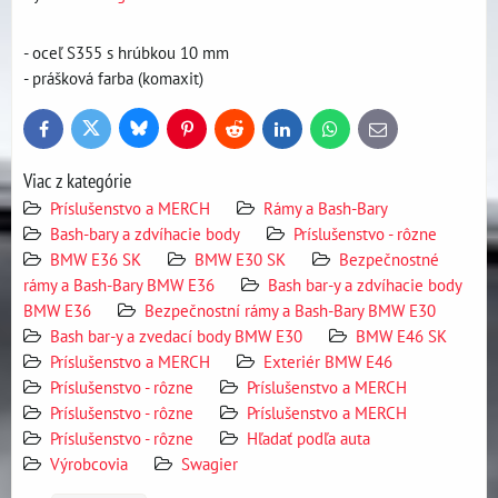
- oceľ S355 s hrúbkou 10 mm
- prášková farba (komaxit)
Bluesky
Twitter
Facebook
Pinterest
Reddit
LinkedIn
WhatsApp
E-
mail
Viac z kategórie
Príslušenstvo a MERCH
Rámy a Bash-Bary
Bash-bary a zdvíhacie body
Príslušenstvo - rôzne
BMW E36 SK
BMW E30 SK
Bezpečnostné
rámy a Bash-Bary BMW E36
Bash bar-y a zdvíhacie body
BMW E36
Bezpečnostní rámy a Bash-Bary BMW E30
Bash bar-y a zvedací body BMW E30
BMW E46 SK
Príslušenstvo a MERCH
Exteriér BMW E46
Príslušenstvo - rôzne
Príslušenstvo a MERCH
Príslušenstvo - rôzne
Príslušenstvo a MERCH
Príslušenstvo - rôzne
Hľadať podľa auta
Výrobcovia
Swagier