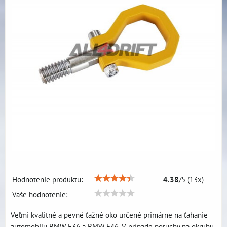
Hodnotenie produktu:
4.38
/
5
(
13
x)
Vaše hodnotenie:
Veľmi kvalitné a pevné ťažné oko určené primárne na ťahanie
automobilu BMW E36 a BMW E46. V prípade poruchy na okruhu,