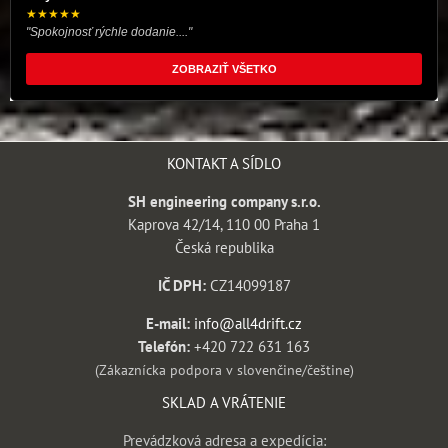
★★★★★
"Spokojnosť rýchle dodanie...."
ZOBRAZIŤ VŠETKO
KONTAKT A SÍDLO
SH engineering company s.r.o.
Kaprova 42/14, 110 00 Praha 1
Česká republika
IČ DPH:
CZ14099187
E-mail:
info@all4drift.cz
Telefón:
+420 722 631 163
(Zákaznícka podpora v slovenčine/češtine)
SKLAD A VRÁTENIE
Prevádzková adresa a expedícia: